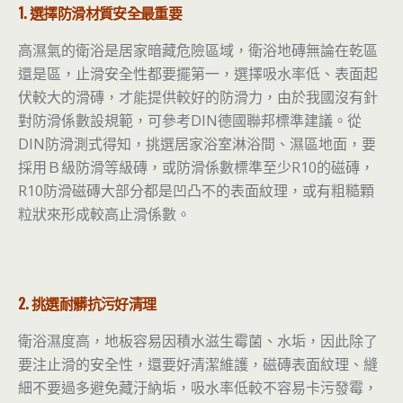
1. 選擇防滑材質安全最重要
高濕氣的衛浴是居家暗藏危險區域，衛浴地磚無論在乾區
還是區，止滑安全性都要擺第一，選擇吸水率低、表面起
伏較大的滑磚，才能提供較好的防滑力，由於我國沒有針
對防滑係數設規範，可參考DIN德國聯邦標準建議。從
DIN防滑測式得知，挑選居家浴室淋浴間、濕區地面，要
採用Ｂ級防滑等級磚，或防滑係數標準至少R10的磁磚，
R10防滑磁磚大部分都是凹凸不的表面紋理，或有粗糙顆
粒狀來形成較高止滑係數。
2. 挑選耐髒抗污好清理
衛浴濕度高，地板容易因積水滋生霉菌、水垢，因此除了
要注止滑的安全性，還要好清潔維護，磁磚表面紋理、縫
細不要過多避免藏汙納垢，吸水率低較不容易卡污發霉，