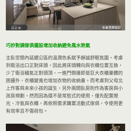
巧妙對調傢俱擺設增加收納避免風水煞氣
主臥空間內延續公區的溫潤色系賦予靜謐舒眠氛圍，考慮
到衛浴出口正對床頭，因此將床頭轉向與衣櫃位置互換，
少了衛浴穢氣正對頭頂、一進門側邊即是巨大衣櫃量體的
困擾外，衣櫃變寬也增加衣物的收納量。而考慮到父母北
上作客與未來小孩的誕生，另外兩間臥房則作為客房與小
孩房規劃，然而因為還不是常態式的使用，僅先配置燈
光、冷氣與衣櫃，再依照需求購置活動式傢俱，令使用更
有效率且不傷荷包。