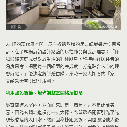
23 坪的現代風空間，屋主透過熟識的朋友認識采舍空間設
計，在了解楊詩韻設計總監的以往作品與設計理念：「仔
細聆聽家庭成員對於生活的種種願望，堅持站在居住者的
角度思考，把關每一個細節的完成度，打造貼合人心的理
想好宅。」後決定將新婚首購，承載一家人期盼的「家」
交給采舍空間設計規劃。
利用加設窗簾、燈光調整玄關格局缺陷
從玄關進入室內，迎面而來即是一扇窗，這本是建商美
意，因為玄關走道橫有一支大樑，希望透過開窗引光至光
線較昏暗的入口處，然而因為棟距太近，開窗即是他人後