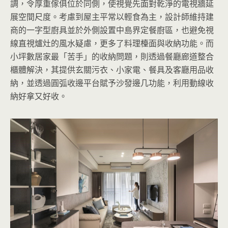
調，令厚重傢俱位於同側，使視覺先面對乾淨的電視牆延
展空間尺度。考慮到屋主平常以輕食為主，設計師維持建
商的一字型廚具並於外側設置中島界定餐廚區，也避免視
線直視爐灶的風水疑慮，更多了料理檯面與收納功能。而
小坪數居家最「苦手」的收納問題，則透過餐廳廊道整合
櫃體解決，其提供玄關污衣、小家電、餐具及客廳用品收
納，並透過圓弧收邊平台賦予沙發邊几功能，利用動線收
納好拿又好收。