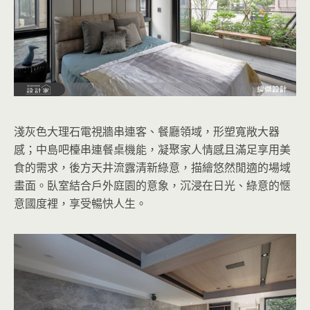
淺灰色大理石電視牆串連客、餐廳領域，形塑寬敞大器
感；中島吧檯串連餐桌機能，凝聚家人情感且滿足享用美
食的需求，後方天井流露清新綠意，描繪悠然閒適的場域
畫面。臥室結合戶外庭園的意象，沉浸在日光、綠意的愜
意國度裡，享受暢快人生。