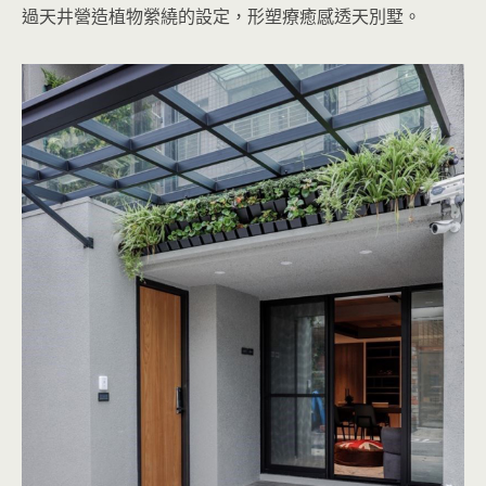
過天井營造植物縈繞的設定，形塑療癒感透天別墅。