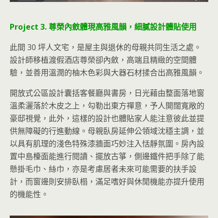
Project 3. 尊榮內斂體現高雅風韻，細膩設計體貼使用
此間 30 坪人文宅，是屋主與退休的母親共同生活之處。
設計師移植渡假酒店尊榮卻內斂，高端且精緻的空間體
驗，並善用溫潤的柚木色彩與大器石材揉合出高雅風韻。
開放式公區設計囊括客餐廳與書房，日光藉由整面落地窗
溫柔灑落於木皮之上，勾勒出東方禪意，予人開闊寬敞的
豪邸視覺，此外，這樣的設計也體貼家人能注意彼此並提
供無障礙的行進動線。母親臥房延伸公領域沈穩主調，並
以具有肌理的淺色特殊漆牆面巧妙注入恬靜氛圍。房內設
置中島檯面能進行閱讀、擺放古箏，側邊鐵件把手除了能
懸掛毛巾、絲巾，亦是考慮居者未來可能需要的扶手設
計，而窗邊則安排臥榻，滿足嗜好與休閒機能亦提升使用
的機能性。