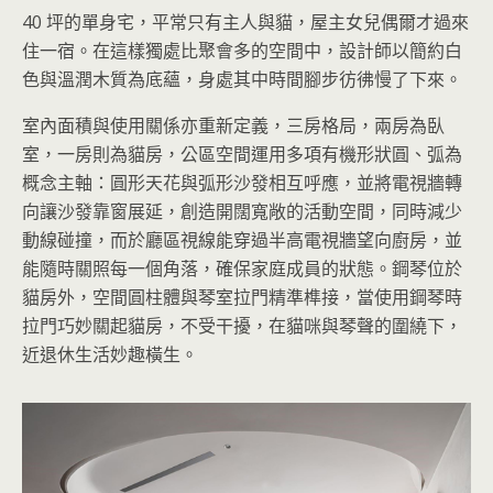
40 坪的單身宅，平常只有主人與貓，屋主女兒偶爾才過來
住一宿。在這樣獨處比聚會多的空間中，設計師以簡約白
色與溫潤木質為底蘊，身處其中時間腳步彷彿慢了下來。
室內面積與使用關係亦重新定義，三房格局，兩房為臥
室，一房則為貓房，公區空間運用多項有機形狀圓、弧為
概念主軸：圓形天花與弧形沙發相互呼應，並將電視牆轉
向讓沙發靠
窗展延，創造開闊寬敞的活動空間，同時減少
動線碰撞，而於廳區視線能穿過半高電視牆望向廚房，並
能隨時關照每一個角落，確
保家庭成員的狀態。鋼琴位於
貓房外，空間圓柱體與琴室拉門精準榫接，當使用鋼琴時
拉門巧妙關起貓房，不受干擾，在貓咪與琴聲的圍繞下，
近退休生活妙趣橫生。