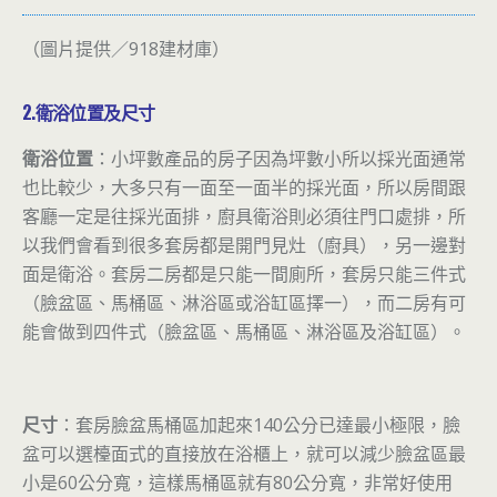
（圖片提供／918建材庫）
2.衛浴位置及尺寸
衛浴位置
：小坪數產品的房子因為坪數小所以採光面通常
也比較少，大多只有一面至一面半的採光面，所以房間跟
客廳一定是往採光面排，廚具衛浴則必須往門口處排，所
以我們會看到很多套房都是開門見灶（廚具），另一邊對
面是衛浴。套房二房都是只能一間廁所，套房只能三件式
（臉盆區、馬桶區、淋浴區或浴缸區擇一），而二房有可
能會做到四件式（臉盆區、馬桶區、淋浴區及浴缸區）。
尺寸
：套房臉盆馬桶區加起來140公分已達最小極限，臉
盆可以選檯面式的直接放在浴櫃上，就可以減少臉盆區最
小是60公分寬，這樣馬桶區就有80公分寬，非常好使用