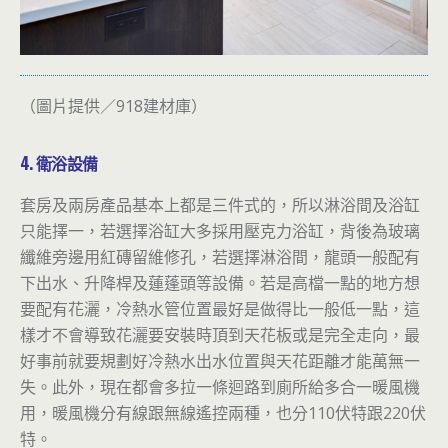
（圖片提供／918建材庫）
4. 衛浴設備
套房及兩房產品基本上都是三件式的，所以淋浴間及浴缸
只能擇一，若選擇浴缸大多採用壓克力浴缸，背後為玻璃
纖維旁邊用紅磚留維修孔，若選擇淋浴間，龍頭一般配有
下出水、升降桿及蓮蓬頭等設備。若是高檔一點的地方想
要配有花灑，冷熱水管位置最好是做得比一般低一點，這
樣才不會導致花灑要安裝時頂到天花板或是完全走向，最
好事前就要規劃好冷熱水出水位置與天花距離才能萬無一
失。此外，現在都會多拉一條迴路到廁所給多合一暖風機
用，暖風機分有線跟無線遙控兩種，也分110伏特跟220伏
特。