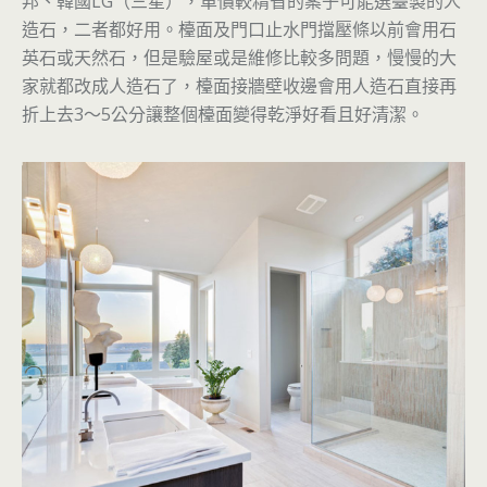
邦、韓國LG（三星），單價較精省的案子可能選臺製的人
造石，二者都好用。檯面及門口止水門擋壓條以前會用石
英石或天然石，但是驗屋或是維修比較多問題，慢慢的大
家就都改成人造石了，檯面接牆壁收邊會用人造石直接再
折上去3～5公分讓整個檯面變得乾淨好看且好清潔。