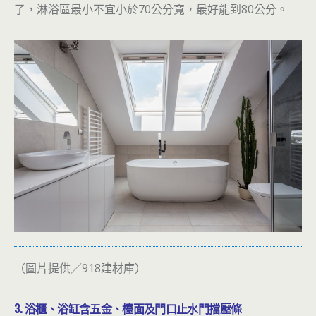
了，淋浴區最小不宜小於70公分寬，最好能到80公分。
（圖片提供／918建材庫）
3. 浴櫃、浴缸含五金、檯面及門口止水門擋壓條