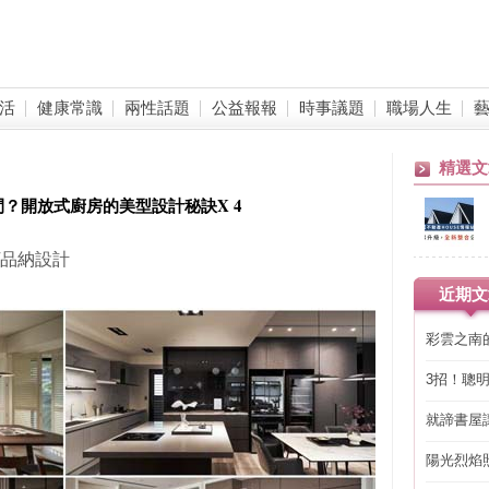
活
健康常識
兩性話題
公益報報
時事議題
職場人生
精選文
？開放式廚房的美型設計秘訣X 4
/品納設計
近期文
彩雲之南
3招！聰
省下「二
就諦書屋
陽光烈焰