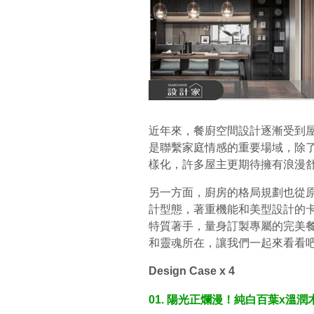
近年來，餐廚空間設計逐漸受到
是聯繫家庭情感的重要場域，除
樣化，許多屋主更期待擁有浪漫
另一方面，廚房的格局規劃也從
計型態，著重機能和美型設計的卡
特質著手，量身訂製專屬的完美
和靈魂所在，讓我們一起來看看
Design Case x 4
01. 陽光正爛漫！純白百葉x溫