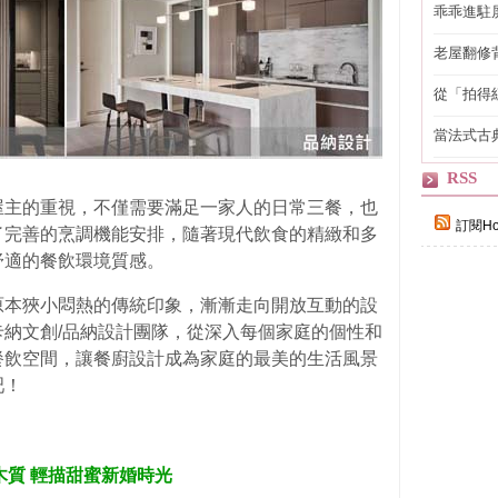
乖乖進駐
老屋翻修
得見的精
從「拍得
輯
當法式古
自己
RSS
屋主的重視，不僅需要滿足一家人的日常三餐，也
訂閱Ho
了完善的烹調機能安排，隨著現代飲食的精緻和多
舒適的餐飲環境質感。
原本狹小悶熱的傳統印象，漸漸走向開放互動的設
納文創/品納設計團隊，從深入每個家庭的個性和
餐飲空間，讓餐廚設計成為家庭的最美的生活風景
吧！
潤木質 輕描甜蜜新婚時光