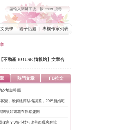
藝文美學
親子話題
專欄作家列表
章
【不動產 HOUSE 情報站】文章合
併公告
章
熱門文章
FB推文
的夕地咖啡廳
明客變，破解建商結構誤差，20坪新婚宅
工」的冤枉錢
讓閱讀如繁花在靜巷盛開
照你家？3招小技巧改善西曬房窘境