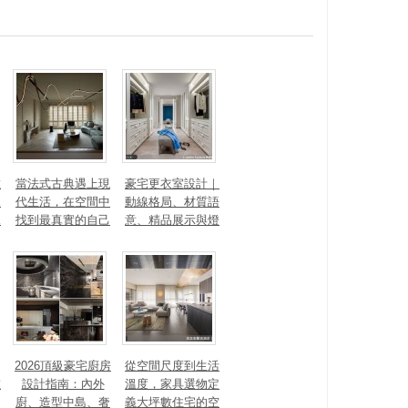
數
當法式古典遇上現
豪宅更衣室設計｜
見
代生活，在空間中
動線格局、材質語
見
找到最真實的自己
意、精品展示與燈
光智能4 大關鍵，
打造高訂生活儀式
感
2026頂級豪宅廚房
從空間尺度到生活
重
設計指南：內外
溫度，家具選物定
廚、造型中島、奢
義大坪數住宅的空