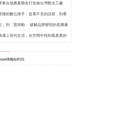
屏東在地農產聯名打造南台灣觀光工廠
背後的數位推手：從看不見的誤差，到看
準改造
紅」到「賣得動」 破解品牌變現的底層邏
典遇上現代生活，在空間中找到最真實的
use情報站RSS