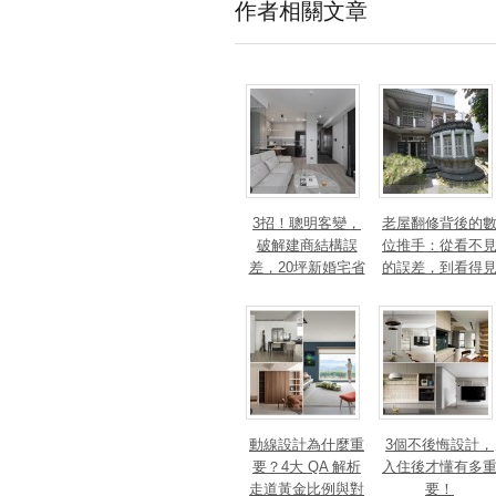
作者相關文章
3招！聰明客變，
老屋翻修背後的
破解建商結構誤
位推手：從看不
差，20坪新婚宅省
的誤差，到看得
下「二工」的冤枉
的精準改造
錢
動線設計為什麼重
3個不後悔設計，
要？4大 QA 解析
入住後才懂有多
走道黃金比例與對
要！