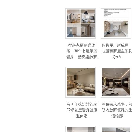
身心靈的影響
從起家厝到退休
預售屋、新成屋
宅，30年老屋華麗
老屋翻新屋主常
變身，點亮樂齡新
Q&A
篇章！斬獲美、
法、英指標設計大
獎！
為20年後設計的家
深色義式美學，
27坪老屋變身健康
勒內斂而優雅的
退休宅
活輪廓