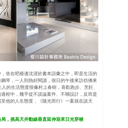
中，坐在吧檯邊沈浸於書本語彙之中，即是生活的
奏鋼琴，一人則熱好閱讀，假日的午後來訪彷彿來
怡。男主人的生活態度很像村上春樹，喜歡跑步、烹飪、
的過程中，幾乎從不談論案件、不聊設計，反而是
慣至他的人生態度，《隨光而行》一案就在談天
格局，挑高天井動線垂直延伸迎來日光穿梭