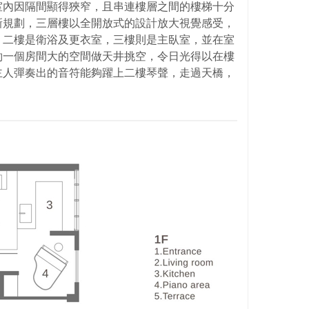
室內因隔間顯得狹窄，且串連樓層之間的樓梯十分
新規劃，三層樓以全開放式的設計放大視覺感受，
，二樓是衛浴及更衣室，三樓則是主臥室，並在室
約一個房間大的空間做天井挑空，令日光得以在樓
主人彈奏出的音符能夠躍上二樓琴聲，走過天橋，