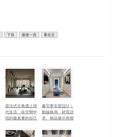
。
下頁
最後一頁
看全文
數
當法式古典遇上現
豪宅更衣室設計｜
見
代生活，在空間中
動線格局、材質語
見
找到最真實的自己
意、精品展示與燈
光智能4 大關鍵，
打造高訂生活儀式
感