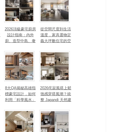
2026頂級豪宅廚房
從空間尺度到生活
重
設計指南：內外
溫度，家具選物定
廚、造型中島、奢
義大坪數住宅的空
石塗料、AI智能，
間性格
讓廚房從空間配角
變主角！
、
8大QA揭秘高雄指
2026侘寂風搭上鬆
見
標豪宅設計，如何
弛感穿搭風潮？統
利用「科學風水」
整 Japandi 天然建
打造聚氣招財的能
材、配色法則，還
量磁場？
有風靡全球的軟裝
家具推薦