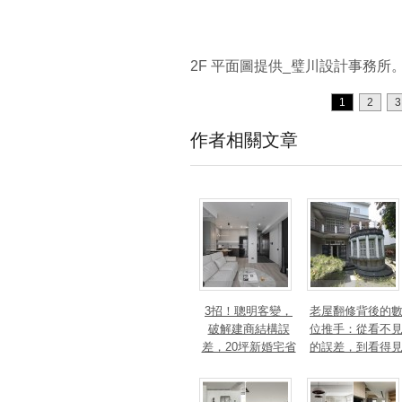
2F 平面圖提供_璧川設計事務所
1
2
3
作者相關文章
3招！聰明客變，
老屋翻修背後的
破解建商結構誤
位推手：從看不
差，20坪新婚宅省
的誤差，到看得
下「二工」的冤枉
的精準改造
錢