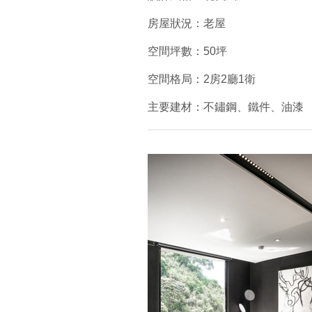
房屋狀況：老屋
空間坪數：50坪
空間格局：2房2廳1衛
主要建材：不鏽鋼、鐵件、油漆