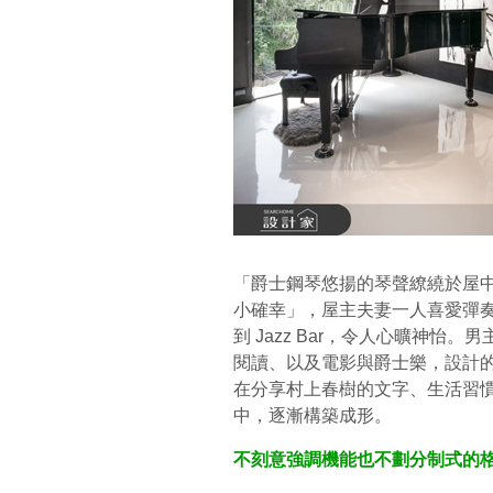
「爵士鋼琴悠揚的琴聲繚繞於屋
小確幸」，屋主夫妻一人喜愛彈
到 Jazz Bar，令人心曠神
閱讀、以及電影與爵士樂，設計
在分享村上春樹的文字、生活習
中，逐漸構築成形。
不刻意強調機能也不劃分制式的