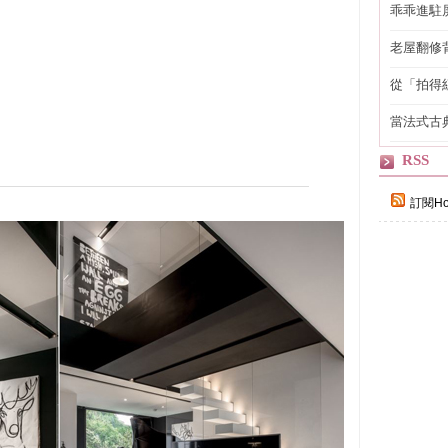
乖乖進駐
老屋翻修
得見的精
從「拍得
輯
當法式古
自己
RSS
訂閱Ho