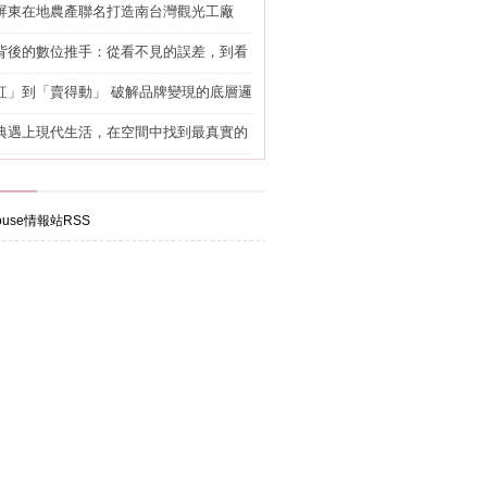
屏東在地農產聯名打造南台灣觀光工廠
背後的數位推手：從看不見的誤差，到看
準改造
紅」到「賣得動」 破解品牌變現的底層邏
典遇上現代生活，在空間中找到最真實的
use情報站RSS