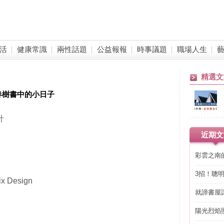
活
健康常識
兩性話題
公益報報
時事議題
職場人生
精選文
春樹書中的小日子
計
近期文
彩雲之南
3招！聰
Design
省下「二
就諦書屋
陽光烈焰