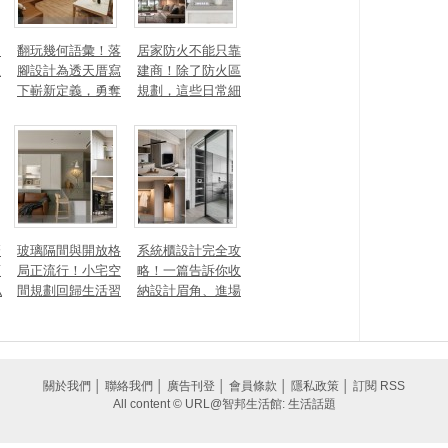
勾
翻玩幾何語彙！落
居家防火不能只靠
生
腳設計為透天厝寫
建商！除了防火區
下嶄新定義，勇奪
規劃，這些日常細
2025 美國 IDA、TI
節你做到了嗎？
TAN 國際大獎
麼
玻璃隔間與開放格
系統櫃設計完全攻
頭
局正流行！小宅空
略！一篇告訴你收
私
間規劃回歸生活習
納設計眉角、進場
一
慣才是關鍵
時間、木作櫃到底
差別在哪
關於我們
│
聯絡我們
│
廣告刊登
│
會員條款
│
隱私政策
│
訂閱 RSS
All content © URL@智邦生活館: 生活話題