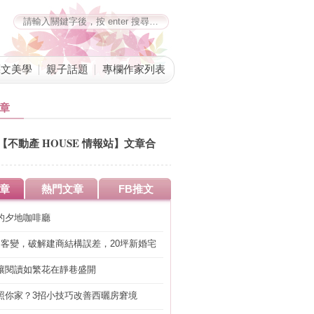
藝文美學
親子話題
專欄作家列表
章
【不動產 HOUSE 情報站】文章合
併公告
章
熱門文章
FB推文
的夕地咖啡廳
明客變，破解建商結構誤差，20坪新婚宅
工」的冤枉錢
讓閱讀如繁花在靜巷盛開
照你家？3招小技巧改善西曬房窘境