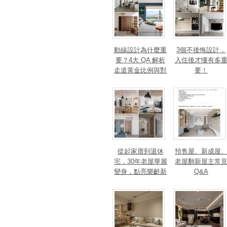
動線設計為什麼重
3個不後悔設計，
要？4大 QA 解析
入住後才懂有多
走道黃金比例與對
要！
身心靈的影響
從起家厝到退休
預售屋、新成屋
宅，30年老屋華麗
老屋翻新屋主常
變身，點亮樂齡新
Q&A
篇章！斬獲美、
法、英指標設計大
獎！