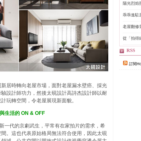
陽光烈焰
乖乖進駐
老屋翻修
得見的精
從「拍得
輯
RSS
訂閱Ho
買新居時轉向老屋市場，面對老屋漏水壁癌、採光
考驗設計師功力，然後太硯設計高詩杰設計師以耐
設計玩轉空間，令老屋展現新面貌。
與生活的 ON & OFF
主是新一代的京劇武生，平常有在家拍片的需求，希
空間。這也代表原始格局無法符合使用，因此太硯
私領域，公共空間以開放式設計使視覺穿透令屋主