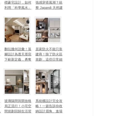
見
標豪宅設計，如何
弛感穿搭風潮？統
利用「科學風水」
整 Japandi 天然建
打造聚氣招財的能
材、配色法則，還
量磁場？
有風靡全球的軟裝
家具推薦
勾
翻玩幾何語彙！落
居家防火不能只靠
生
腳設計為透天厝寫
建商！除了防火區
下嶄新定義，勇奪
規劃，這些日常細
2025 美國 IDA、TI
節你做到了嗎？
TAN 國際大獎
麼
玻璃隔間與開放格
系統櫃設計完全攻
頭
局正流行！小宅空
略！一篇告訴你收
私
間規劃回歸生活習
納設計眉角、進場