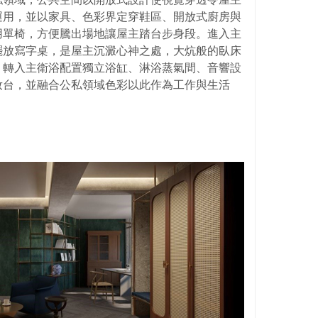
運用，並以家具、色彩界定穿鞋區、開放式廚房與
用單椅，方便騰出場地讓屋主踏台步身段。進入主
擺放寫字桌，是屋主沉澱心神之處，大炕般的臥床
，轉入主衛浴配置獨立浴缸、淋浴蒸氣間、音響設
妝台，並融合公私領域色彩以此作為工作與生活