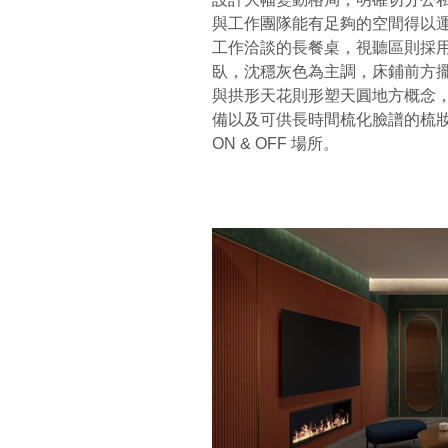
與工作團隊能有足夠的空間得以
工作洽談的長餐桌，視聽區則採
臥，沈穩灰色為主調，床鋪前方
與拱形天花則形塑天圓地方概念
備以及可供長時間梳化臉譜的梳
ON & OFF 場所。