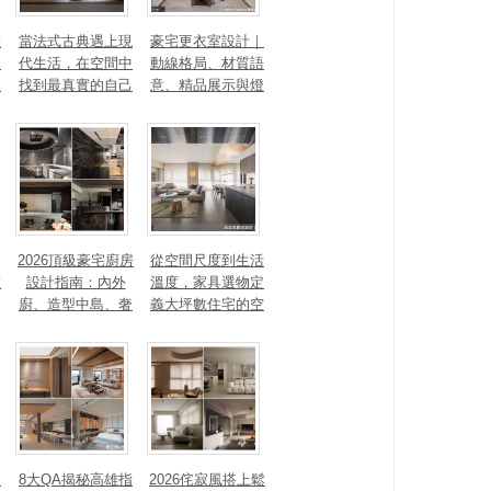
數
當法式古典遇上現
豪宅更衣室設計｜
見
代生活，在空間中
動線格局、材質語
見
找到最真實的自己
意、精品展示與燈
光智能4 大關鍵，
打造高訂生活儀式
感
2026頂級豪宅廚房
從空間尺度到生活
重
設計指南：內外
溫度，家具選物定
廚、造型中島、奢
義大坪數住宅的空
石塗料、AI智能，
間性格
讓廚房從空間配角
變主角！
、
8大QA揭秘高雄指
2026侘寂風搭上鬆