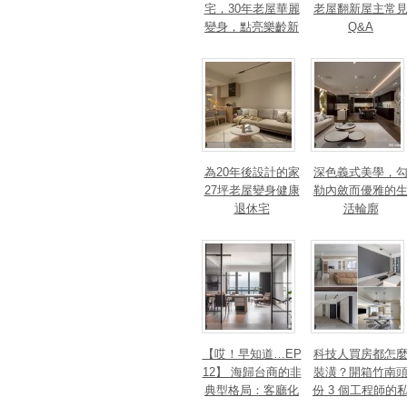
宅，30年老屋華麗
老屋翻新屋主常
變身，點亮樂齡新
Q&A
篇章！斬獲美、
法、英指標設計大
獎！
為20年後設計的家
深色義式美學，
27坪老屋變身健康
勒內斂而優雅的
退休宅
活輪廓
【哎！早知道…EP
科技人買房都怎
12】 海歸台商的非
裝潢？開箱竹南
典型格局：客廳化
份 3 個工程師的