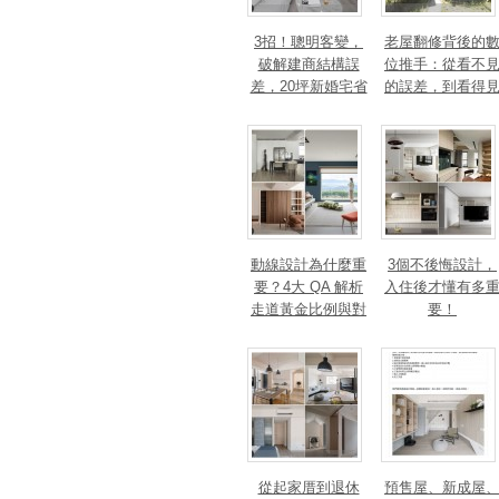
3招！聰明客變，
老屋翻修背後的
破解建商結構誤
位推手：從看不
差，20坪新婚宅省
的誤差，到看得
下「二工」的冤枉
的精準改造
錢
動線設計為什麼重
3個不後悔設計，
要？4大 QA 解析
入住後才懂有多
走道黃金比例與對
要！
身心靈的影響
從起家厝到退休
預售屋、新成屋