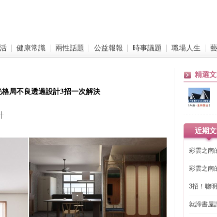
活
健康常識
兩性話題
公益報報
時事議題
職場人生
精選文
光格局不良透過設計3招一次解決
計
近期文
彩雲之南
彩雲之南
3招！聰
省下「二
就諦書屋