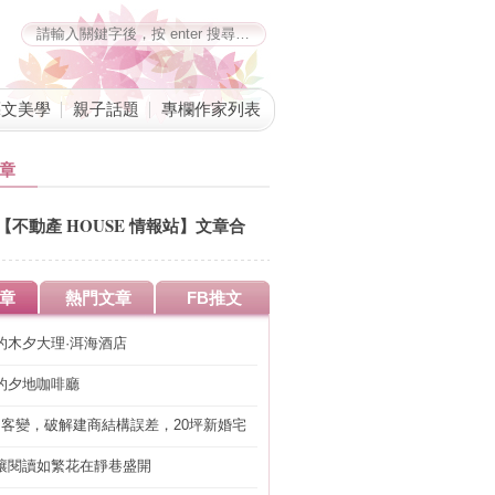
藝文美學
親子話題
專欄作家列表
章
【不動產 HOUSE 情報站】文章合
併公告
章
熱門文章
FB推文
的木夕大理·洱海酒店
的夕地咖啡廳
明客變，破解建商結構誤差，20坪新婚宅
工」的冤枉錢
讓閱讀如繁花在靜巷盛開