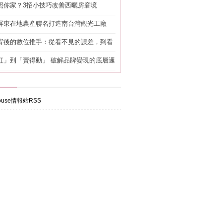
照你家？3招小技巧改善西曬房窘境
屏東在地農產聯名打造南台灣觀光工廠
背後的數位推手：從看不見的誤差，到看
準改造
紅」到「賣得動」 破解品牌變現的底層邏
use情報站RSS