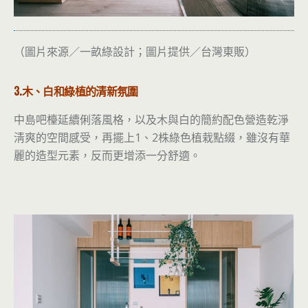
（圖片來源／一畝綠設計；圖片提供／台灣東販）
3.木、白和綠植的清新氛圍
中島吧檯延續俐落風格，以及木與白的簡約配色營造乾淨
淸爽的空間感受，再擺上1、2株綠色植栽點綴，雖沒有華
麗的造型元素，反而更增添一分舒適。