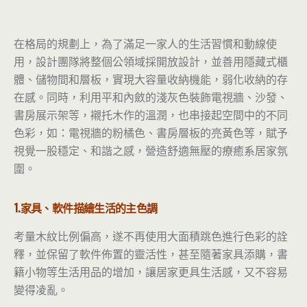
在格局的規劃上，為了滿足一家人的生活習慣和動線使
用，設計團隊將整個公領域採開放設計，並善用隱藏式櫃
體、儲物間和層板，實現大容量收納機能，弱化收納的存
在感。同時，利用平和內斂的淺灰色裝飾電視牆、沙發、
書房展示架等，襯托木作的溫潤，也串接起空間中的不同
色彩，如：電視牆的粉橘色、書房層板的亮黃色等，賦予
視覺一股穩定、和諧之感，營造舒適無壓的療癒系居家氛
圍。
1.家具、軟件描繪生活的主色調
考量木紋比例偏高，遂不再使用大面積跳色進行色彩的詮
釋，並保留了軟件佈置的靈活性，甚至隨著家具添購，書
籍小物等生活用品的增加，讓居家更具生活感，又不容易
變得凌亂。