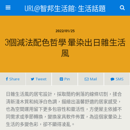
URL@智邦生活館: 生活話題
2022/01/25
3個減法配色哲學 暈染出日雜生活
風
Share
Tweet
Pin
Mail
SMS
日雜生活風的居宅設計，採取簡約俐落的線條切割，揉合
淸新淺木質和純淨白色調，描繪出溫馨舒適的居家感受，
也為空間運用留下更多包容性和靈活性，方便屋主依據不
同需求或季節轉換，變換家具軟件佈置，為這個家暈染上
生活的多變色彩，卻不顯得凌亂。