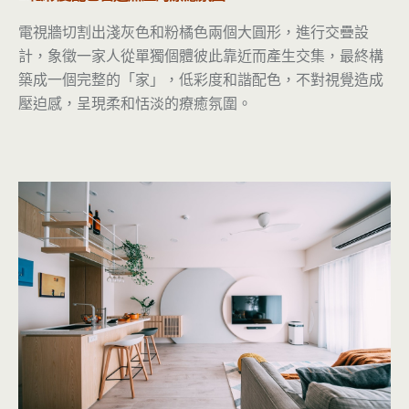
電視牆切割出淺灰色和粉橘色兩個大圓形，進行交疊設
計，象徵一家人從單獨個體彼此靠近而產生交集，最終構
築成一個完整的「家」，低彩度和諧配色，不對視覺造成
壓迫感，呈現柔和恬淡的療癒氛圍。