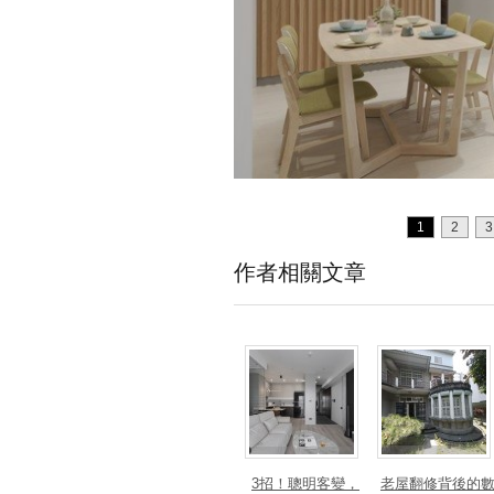
1
2
3
作者相關文章
3招！聰明客變，
老屋翻修背後的