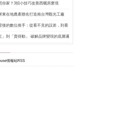
照你家？3招小技巧改善西曬房窘境
屏東在地農產聯名打造南台灣觀光工廠
背後的數位推手：從看不見的誤差，到看
準改造
紅」到「賣得動」 破解品牌變現的底層邏
use情報站RSS