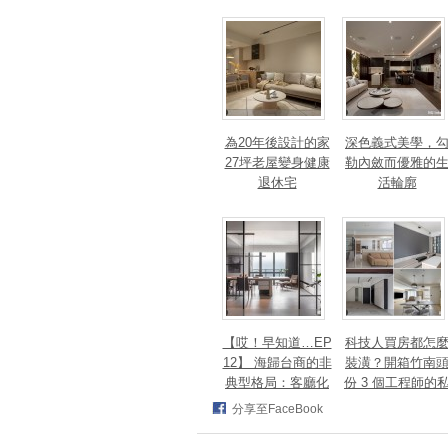
篇章！斬獲美、
法、英指標設計大
獎！
為20年後設計的家
深色義式美學，
27坪老屋變身健康
勒內斂而優雅的
退休宅
活輪廓
【哎！早知道…EP
科技人買房都怎
12】 海歸台商的非
裝潢？開箱竹南
典型格局：客廳化
份 3 個工程師的
身面海創作空間，
宅，跨世代需求
分享至FaceBook
洄游式動線完美擁
次滿足
抱百萬窗景