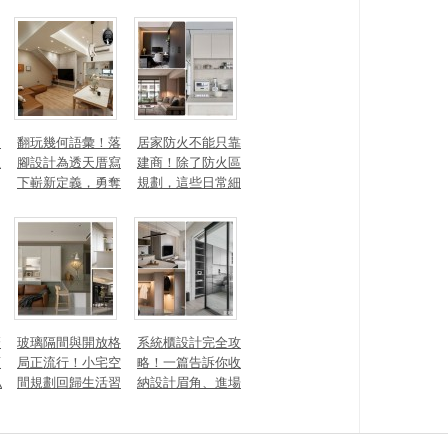
打造聚氣招財的能
材、配色法則，還
量磁場？
有風靡全球的軟裝
家具推薦
勾
翻玩幾何語彙！落
居家防火不能只靠
生
腳設計為透天厝寫
建商！除了防火區
下嶄新定義，勇奪
規劃，這些日常細
2025 美國 IDA、TI
節你做到了嗎？
TAN 國際大獎
麼
玻璃隔間與開放格
系統櫃設計完全攻
頭
局正流行！小宅空
略！一篇告訴你收
私
間規劃回歸生活習
納設計眉角、進場
一
慣才是關鍵
時間、木作櫃到底
差別在哪