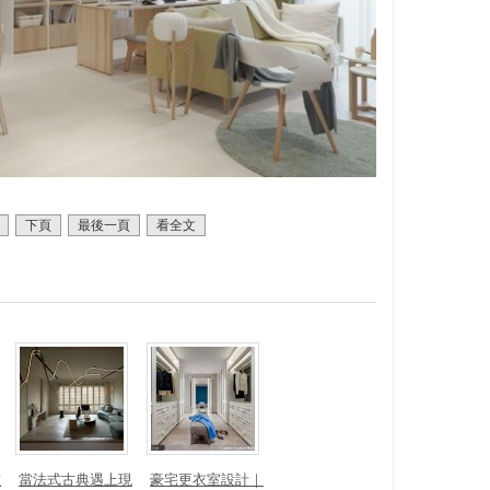
下頁
最後一頁
看全文
數
當法式古典遇上現
豪宅更衣室設計｜