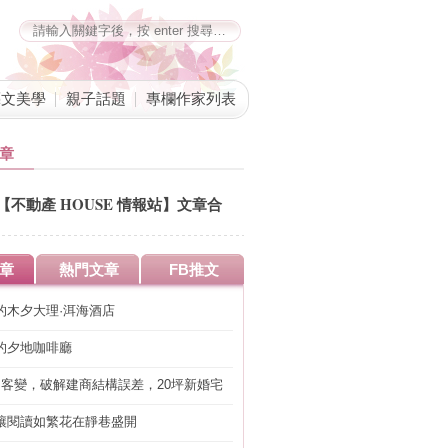
藝文美學
親子話題
專欄作家列表
章
【不動產 HOUSE 情報站】文章合
併公告
章
熱門文章
FB推文
的木夕大理·洱海酒店
的夕地咖啡廳
明客變，破解建商結構誤差，20坪新婚宅
工」的冤枉錢
讓閱讀如繁花在靜巷盛開