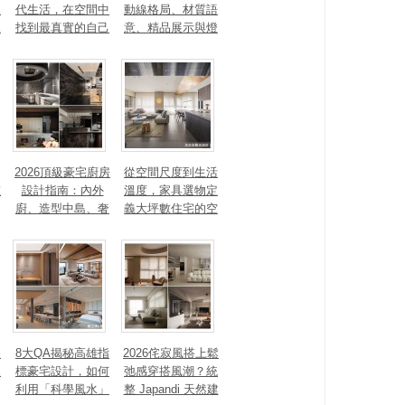
見
代生活，在空間中
動線格局、材質語
見
找到最真實的自己
意、精品展示與燈
光智能4 大關鍵，
打造高訂生活儀式
感
2026頂級豪宅廚房
從空間尺度到生活
重
設計指南：內外
溫度，家具選物定
廚、造型中島、奢
義大坪數住宅的空
石塗料、AI智能，
間性格
讓廚房從空間配角
變主角！
、
8大QA揭秘高雄指
2026侘寂風搭上鬆
見
標豪宅設計，如何
弛感穿搭風潮？統
利用「科學風水」
整 Japandi 天然建