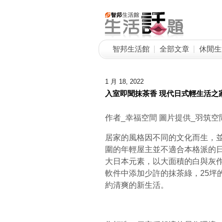
智邦生活館
全部文章
休閒生
1 月 18, 2022
入室即聞抹茶香 現代日式輕生活之
作者_幸福空間 圖片提供_羽筑空
居家的風格因不同的文化而生，
圍的年輕屋主並不適合本格派的
大日本元素，以大面積的白與灰
軟件中添加少許的抹茶綠，25坪
約清爽的新生活。