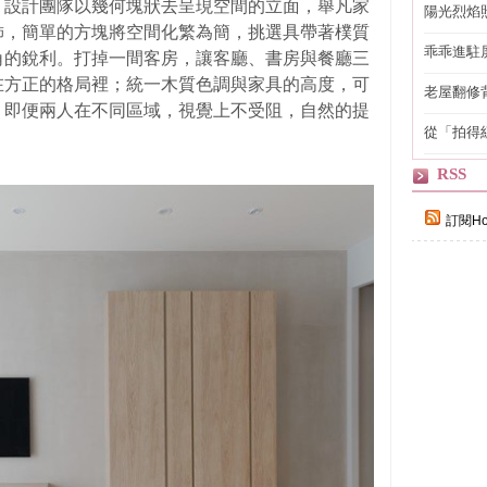
，設計團隊以幾何塊狀去呈現空間的立面，舉凡家
陽光烈焰
飾，簡單的方塊將空間化繁為簡，挑選具帶著樸質
乖乖進駐
角的銳利。打掉一間客房，讓客廳、書房與餐廳三
在方正的格局裡；統一木質色調與家具的高度，可
老屋翻修
，即便兩人在不同區域，視覺上不受阻，自然的提
得見的精
從「拍得
輯
RSS
訂閱Ho