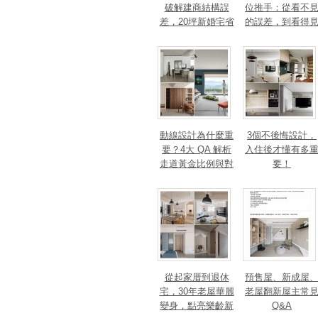
破解建商結構誤
位推手：從看不
差，20坪新婚宅省
的誤差，到看得
下「二工」的冤枉
的精準改造
錢
動線設計為什麼重
3個不後悔設計，
要？4大 QA 解析
入住後才懂有多
走道黃金比例與對
要！
身心靈的影響
從起家厝到退休
預售屋、新成屋
宅，30年老屋華麗
老屋翻新屋主常
變身，點亮樂齡新
Q&A