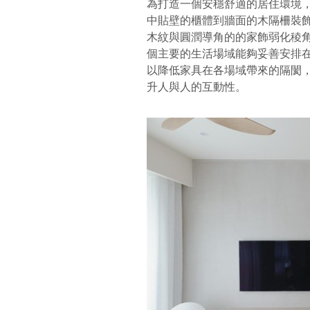
為打造一個安穩舒適的居住環境
中貼壁的櫃體到牆面的木隔柵裝
木紋與圓潤導角的的家飾弱化稜
個主要的生活場域能夠妥善安排
以降低家具在各場域帶來的隔閡
升人與人的互動性。