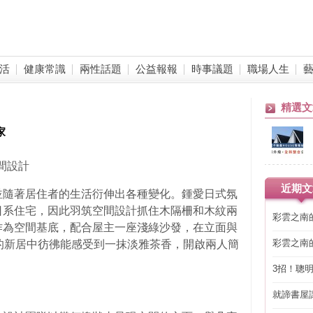
活
健康常識
兩性話題
公益報報
時事議題
職場人生
精選文
家
間設計
近期文
並隨著居住者的生活衍伸出各種變化。鍾愛日式氛
日系住宅，因此羽筑空間設計抓住木隔柵和木紋兩
彩雲之南
作為空間基底，配合屋主一座淺綠沙發，在立面與
彩雲之南
的新居中彷彿能感受到一抹淡雅茶香，開啟兩人簡
3招！聰
省下「二
就諦書屋