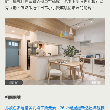
離、擺脫料理三餐的孤單忙碌感，老婆下廚時也能和老公
有互動，讓吃飯這件日常小事變成感情增溫的關鍵。
相關閱讀
北歐色調混搭美式與工業元素！26 坪老屋翻新活出年輕樣