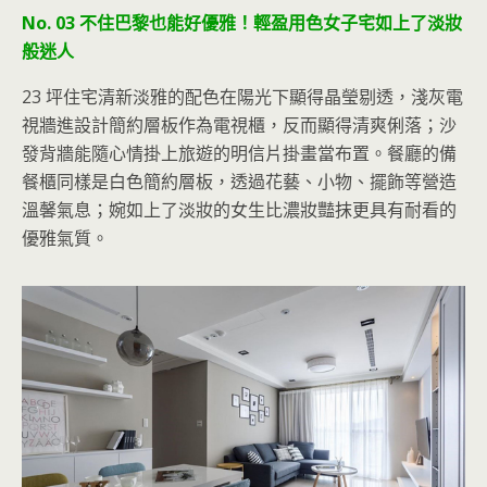
No. 03 不住巴黎也能好優雅！輕盈用色女子宅如上了淡妝
般迷人
23 坪住宅清新淡雅的配色在陽光下顯得晶瑩剔透，淺灰電
視牆進設計簡約層板作為電視櫃，反而顯得清爽俐落；沙
發背牆能隨心情掛上旅遊的明信片掛畫當布置。餐廳的備
餐櫃同樣是白色簡約層板，透過花藝、小物、擺飾等營造
溫馨氣息；婉如上了淡妝的女生比濃妝豔抹更具有耐看的
優雅氣質。