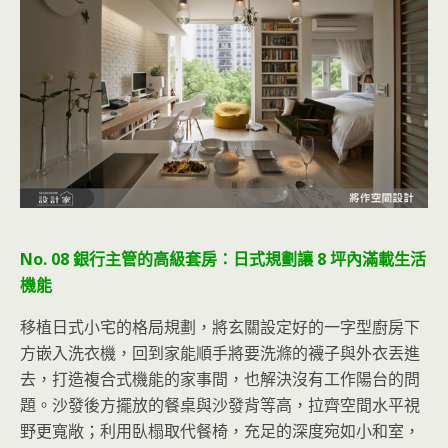
No. 08 銀行主管的高級套房：日式規劃讓 8 坪內滿載生活
機能
移植日式小宅的格局規劃，將玄關設定好的一字型廚房下
方嵌入洗衣機，回到家能順手將要洗滌的襪子與外衣丟進
去，打造複合式機能的家事間，也解決沒有工作陽台的問
題。沙發後方擺放的餐桌與沙發背等高，拉齊空間水平視
野更寬敞；利用臥榻取代餐椅，充足的深度宛如小和室，