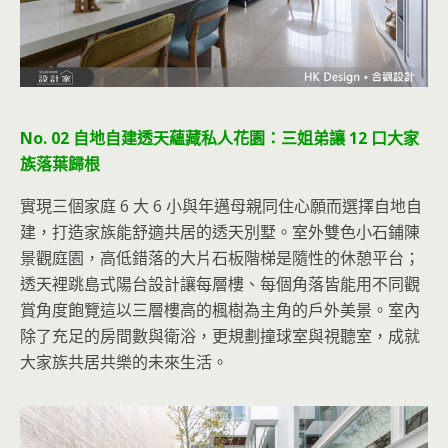
No. 02 自地自建透天蘊藏私人花園：三姐弟讓 12 口大家
族落葉歸根
實現三個家庭 6 大 6 小與年邁母親同住心願而選擇自地自
建，打造家族能舒適共居的透天別墅。室外雙色小石鋪陳
景觀庭園，高低錯落的大片石板階梯是隨性的休憩平台；
透天裡跳島式陽台設計讓每層樓、每個角落皆能用不同觀
賞角度飽覽這以三層樓高的楓樹為主角的戶外美景。室內
除了充足的房間數與衛浴，更規劃撞球室與視聽室，成就
大家族共居共樂的未來生活。