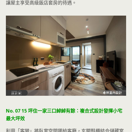
讓屋主享受高級飯店套房的待遇。
No. 07 15 坪住一家三口綽綽有餘：複合式設計發揮小宅
最大坪效
利用「客變」將臥室空間挪給客廳，玄關鞋櫃結合儲藏室