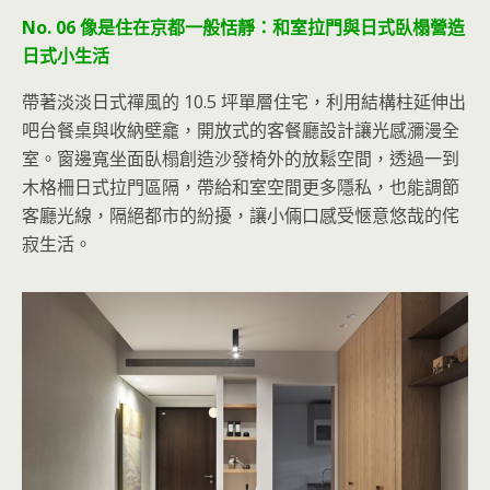
No. 06 像是住在京都一般恬靜：和室拉門與日式臥榻營造
日式小生活
帶著淡淡日式禪風的 10.5 坪單層住宅，利用結構柱延伸出
吧台餐桌與收納壁龕，開放式的客餐廳設計讓光感瀰漫全
室。窗邊寬坐面臥榻創造沙發椅外的放鬆空間，透過一到
木格柵日式拉門區隔，帶給和室空間更多隱私，也能調節
客廳光線，隔絕都市的紛擾，讓小倆口感受愜意悠哉的侘
寂生活。