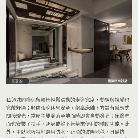
私領域同樣保留輪椅輕鬆滑動的走道寬度，動線與視覺也
寬敞舒適；顧慮夜晚休息安全，架高床舖下方設有感應式
間接燈光，當屋主雙腳落至地面時即會自動發亮；床邊壁
面也安裝了扶手，起身或躺下皆帶來便利的輔助功能。此
外，主臥地板特地選用防水、止滑的波隆地毯，具備抗