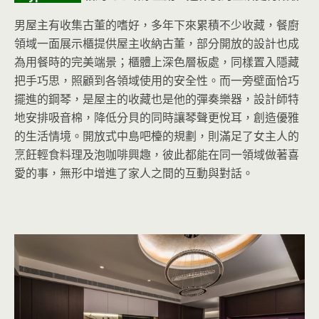
男屋主有收集古董的嗜好，多年下來累積不少收藏，餐廚
領域一面展示櫃提供屋主收納古董，部分開放的設計也成
為用餐時的完美端景；櫃體上深色層板處，同樣置入隱藏
把手巧思，照顧到各領域使用的安全性。而一旁壁面恰巧
擺進的鋼琴，是屋主的收藏也是他的彈奏樂器，設計師特
地安排吸音棉，降低分貝的同時讓琴聲更悅耳，創造優雅
的生活情境。開放式中島吧檯的規劃，則滿足了女主人的
烹飪輕食料理及泡咖啡興趣，彼此都能在同一領域做著喜
愛的事，無形中增進了家人之間的互動與對話。