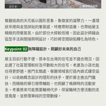
餐廳挑高的天花板以圓形意象，象徵家的凝聚力，一盞環
狀吊燈與金箔拼貼的奢豪感，呼應帶財語彙，也帶給屋主
精緻的用餐氣氛。由於部分大樑較低矮，因此設計師藉由
弧型手法與間接照明設計，巧妙將空間缺陷轉化為特色。
Keypoint 02
無障礙設計，照顧好未來的自己
屋主目前行動不便，原本在台灣的住宅並不適合現況，因
此選了社區管理較好及坪數較大的住宅，老婆及小孩也能
住得更舒適。進門玄關處、餐廳領域皆打造內嵌式鏤空設
計，以收納概念設計的隱形的扶手，便於屋主進出門攙
扶，而精緻的導引燈帶輔助，也照顧了晚歸時的活動安
全。考量將來可能需要輪椅代步，保留輪椅方便活動的走
道寬度，並梳理單純的空間動線。