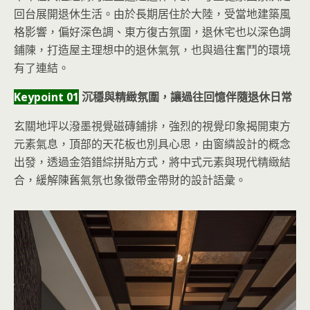
回台展開退休生活。由於長期居住於大陸，受當地建築風
格影響，偏好深色調、東方復古氛圍，退休宅也以深色調
鋪陳，打造屋主理想中的退休氣氛，也與過往奮鬥的環境
有了連結。
Keypoint 01
沉穩與精緻氛圍，讓過往回憶伴隨退休日常
玄關地坪以潑墨視覺
磁磚鋪排，強烈的視覺印象揭開東方
元素氣息，頂部的天花板也別具心思，由窗繗設計的概念
出發，透過金箔錯綜拼貼方式，將中式元素與現代精緻結
合，緩解陳舊氣氛也象徵帶金帶財的設計語彙。