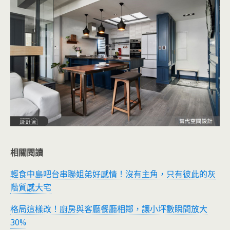
相關閱讀
輕食中島吧台串聯姐弟好感情！沒有主角，只有彼此的灰
階質感大宅
格局這樣改！廚房與客廳餐廳相鄰，讓小坪數瞬間放大
30%