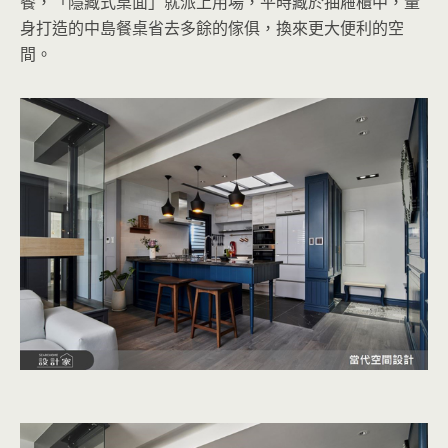
餐，「隱藏式桌面」就派上用場，平時藏於抽屜櫃中，量
身打造的中島餐桌省去多餘的傢俱，換來更大便利的空
間。