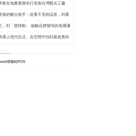
屏東在地農產聯名打造南台灣觀光工廠
背後的數位推手：從看不見的誤差，到看
準改造
紅」到「賣得動」 破解品牌變現的底層邏
典遇上現代生活，在空間中找到最真實的
use情報站RSS