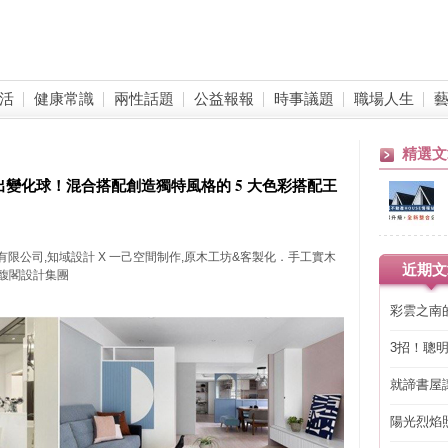
活
健康常識
兩性話題
公益報報
時事議題
職場人生
精選文
出變化球！混合搭配創造獨特風格的 5 大色彩搭配王
計工程有限公司,知域設計 X 一己空間制作,原木工坊&客製化．手工實木
近期文
P 馥閣設計集團
彩雲之南
3招！聰
省下「二
就諦書屋
陽光烈焰