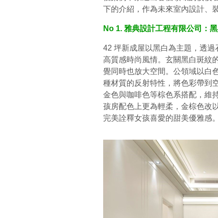
下的介紹，作為未來室內設計、
No 1. 雅典設計工程有限公司
42 坪新成屋以黑白為主題，透
高質感時尚風情。玄關黑白斑紋
覺同時也放大空間。公領域以白
種材質的反射特性，將色彩帶到
金色與咖啡色等棕色系搭配，維
孩房配色上更為輕柔，金棕色改
完美詮釋女孩喜愛的甜美優雅感