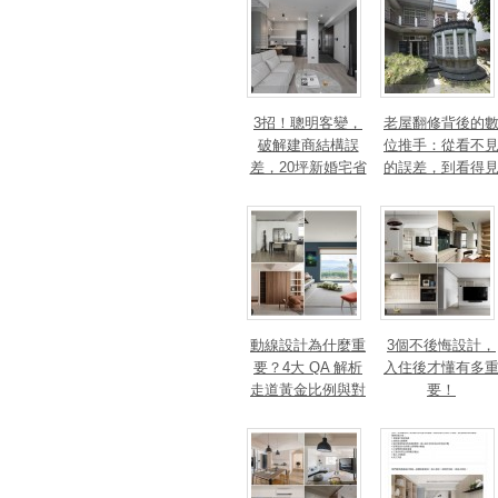
3招！聰明客變，
老屋翻修背後的
破解建商結構誤
位推手：從看不
差，20坪新婚宅省
的誤差，到看得
下「二工」的冤枉
的精準改造
錢
動線設計為什麼重
3個不後悔設計，
要？4大 QA 解析
入住後才懂有多
走道黃金比例與對
要！
身心靈的影響