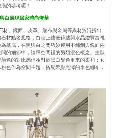
裝潢的參考囉！
：黑與白展現居家時尚奢華
過石材、鏡面、皮革、繃布與金屬等異材質混搭出
的石材點名風格，白牆上鑲嵌鏡牆與水晶燈豐富視
色為基底，在黑與白之間巧妙運用不鏽鋼與鏡面兩
空間的細節中，詮釋空間裡的另類混色概念。主臥
持顏色的對比感但相對於黑白配色更來的柔和；女
以粉色作為空間主題，搭配帶點光澤的米色繃布，
。