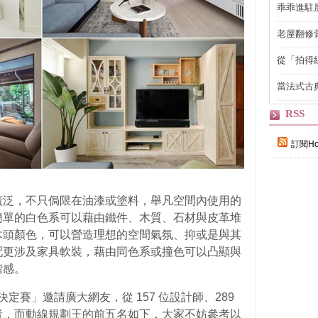
乖乖進駐
老屋翻修
得見的精
從「拍得
輯
當法式古
自己
RSS
訂閱Ho
廣泛，不只侷限在油漆或塗料，舉凡空間內使用的
簡單的白色系可以藉由鐵件、木質、石材與皮革堆
木頭顏色，可以營造理想的空間氣氛、抑或是與其
配更涉及家具軟裝，藉由同色系或撞色可以凸顯與
諧感。
決定賽」邀請廣大網友，從 157 位設計師、289
者，而動線規劃王的前五名如下，大家不妨參考以