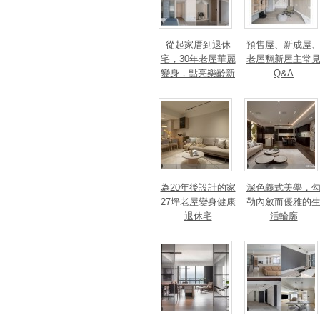
從起家厝到退休
預售屋、新成屋
宅，30年老屋華麗
老屋翻新屋主常
變身，點亮樂齡新
Q&A
篇章！斬獲美、
法、英指標設計大
獎！
為20年後設計的家
深色義式美學，
27坪老屋變身健康
勒內斂而優雅的
退休宅
活輪廓