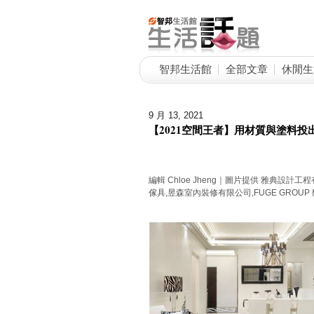
智邦生活館
全部文章
休閒生
9 月 13, 2021
【2021空間王者】用材質與塗料投
編輯 Chloe Jheng｜圖片提供 雅典設
傢具,昱森室內裝修有限公司,FUGE GROU