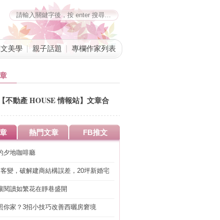
藝文美學
親子話題
專欄作家列表
章
【不動產 HOUSE 情報站】文章合
併公告
章
熱門文章
FB推文
的夕地咖啡廳
明客變，破解建商結構誤差，20坪新婚宅
工」的冤枉錢
讓閱讀如繁花在靜巷盛開
照你家？3招小技巧改善西曬房窘境