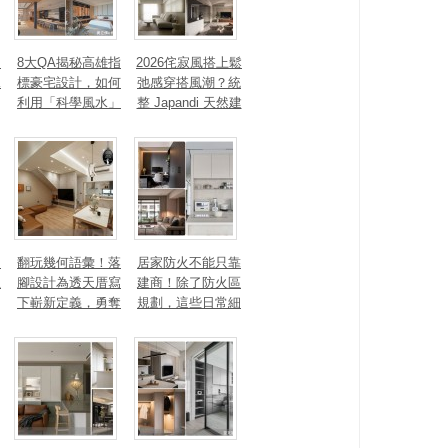
、
8大QA揭秘高雄指
2026侘寂風搭上鬆
見
標豪宅設計，如何
弛感穿搭風潮？統
利用「科學風水」
整 Japandi 天然建
打造聚氣招財的能
材、配色法則，還
量磁場？
有風靡全球的軟裝
家具推薦
勾
翻玩幾何語彙！落
居家防火不能只靠
生
腳設計為透天厝寫
建商！除了防火區
下嶄新定義，勇奪
規劃，這些日常細
2025 美國 IDA、TI
節你做到了嗎？
TAN 國際大獎