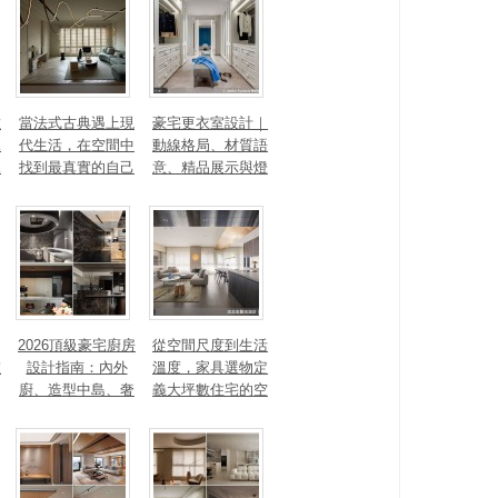
數
當法式古典遇上現
豪宅更衣室設計｜
見
代生活，在空間中
動線格局、材質語
見
找到最真實的自己
意、精品展示與燈
光智能4 大關鍵，
打造高訂生活儀式
感
2026頂級豪宅廚房
從空間尺度到生活
重
設計指南：內外
溫度，家具選物定
廚、造型中島、奢
義大坪數住宅的空
石塗料、AI智能，
間性格
讓廚房從空間配角
變主角！