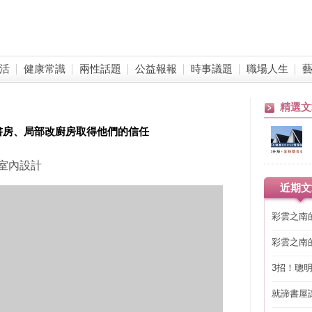
活
健康常識
兩性話題
公益報報
時事議題
職場人生
精選文
書房、局部改廚房取得他們的信任
月室內設計
近期文
彩雲之南
彩雲之南
3招！聰
省下「二
就諦書屋