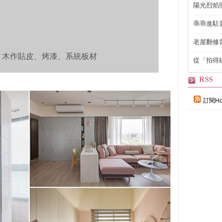
陽光烈焰
乖乖進駐
老屋翻修
得見的精
、木作貼皮、烤漆、系統板材
從「拍得
輯
RSS
訂閱Ho