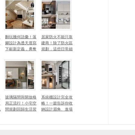
量磁場？
有風靡全球的軟裝
家具推薦
勾
翻玩幾何語彙！落
居家防火不能只靠
生
腳設計為透天厝寫
建商！除了防火區
下嶄新定義，勇奪
規劃，這些日常細
2025 美國 IDA、TI
節你做到了嗎？
TAN 國際大獎
麼
玻璃隔間與開放格
系統櫃設計完全攻
頭
局正流行！小宅空
略！一篇告訴你收
私
間規劃回歸生活習
納設計眉角、進場
一
慣才是關鍵
時間、木作櫃到底
差別在哪