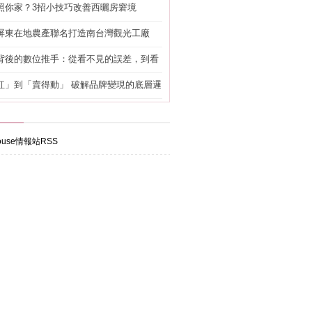
照你家？3招小技巧改善西曬房窘境
屏東在地農產聯名打造南台灣觀光工廠
背後的數位推手：從看不見的誤差，到看
準改造
紅」到「賣得動」 破解品牌變現的底層邏
use情報站RSS