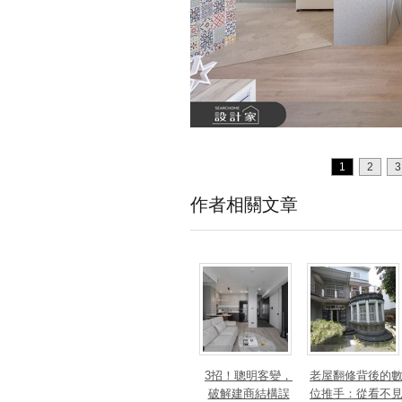
1
2
3
作者相關文章
3招！聰明客變，
老屋翻修背後的
破解建商結構誤
位推手：從看不