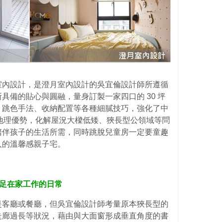
室內設計，是澄月室內設計的吳宜倫設計師所遵循
具備的貼心與圓融，量身訂製一家四口的 30 坪
、跳色手法、收納配置等各種細膩技巧，強化了中
景等地理優勢，化解屋況大樑低矮、狹長型公領域等問
陪伴孩子的生活所需，同時跳脫兒童房一定要童趣
人的溫馨感親子宅。
滿足在家工作的日常
是客廳或餐廳，但吳宜倫設計師考量原本狹長型的
走廊過長等狀況，藉由與大面窗形成垂直角度的書