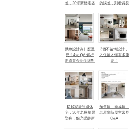
差，20坪新婚宅省
的誤差，到看得
下「二工」的冤枉
的精準改造
錢
動線設計為什麼重
3個不後悔設計，
要？4大 QA 解析
入住後才懂有多
走道黃金比例與對
要！
身心靈的影響
從起家厝到退休
預售屋、新成屋
宅，30年老屋華麗
老屋翻新屋主常
變身，點亮樂齡新
Q&A
篇章！斬獲美、