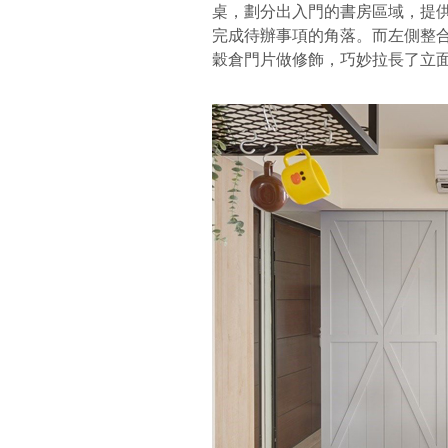
桌，劃分出入門的書房區域，提
完成待辦事項的角落。而左側整
穀倉門片做修飾，巧妙拉長了立