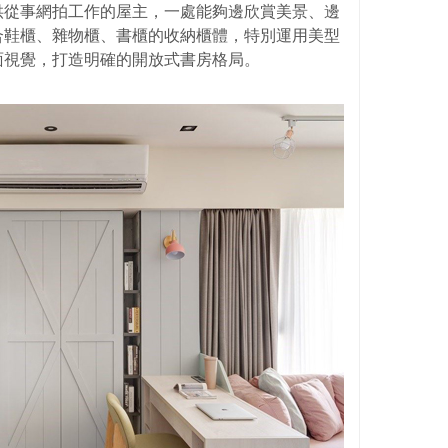
供從事網拍工作的屋主，一處能夠邊欣賞美景、邊
合鞋櫃、雜物櫃、書櫃的收納櫃體，特別運用美型
面視覺，打造明確的開放式書房格局。