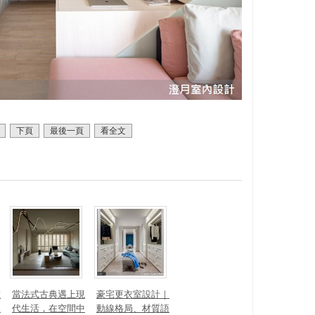
下頁
最後一頁
看全文
數
當法式古典遇上現
豪宅更衣室設計｜
見
代生活，在空間中
動線格局、材質語