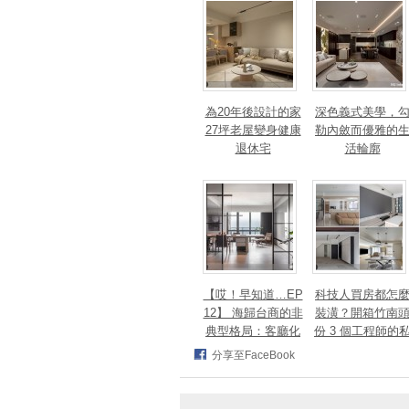
法、英指標設計大
獎！
為20年後設計的家
深色義式美學，
27坪老屋變身健康
勒內斂而優雅的
退休宅
活輪廓
【哎！早知道…EP
科技人買房都怎
12】 海歸台商的非
裝潢？開箱竹南
典型格局：客廳化
份 3 個工程師的
身面海創作空間，
宅，跨世代需求
分享至FaceBook
洄游式動線完美擁
次滿足
抱百萬窗景