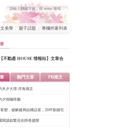
藝文美學
親子話題
專欄作家列表
章
【不動產 HOUSE 情報站】文章合
併公告
章
熱門文章
FB推文
的木夕大理·洱海酒店
的夕地咖啡廳
明客變，破解建商結構誤差，20坪新婚宅
工」的冤枉錢
讓閱讀如繁花在靜巷盛開