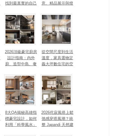
見
找到最真實的自己
意、精品展示與燈
光智能4 大關鍵，
打造高訂生活儀式
感
2026頂級豪宅廚房
從空間尺度到生活
重
設計指南：內外
溫度，家具選物定
廚、造型中島、奢
義大坪數住宅的空
石塗料、AI智能，
間性格
讓廚房從空間配角
變主角！
、
8大QA揭秘高雄指
2026侘寂風搭上鬆
見
標豪宅設計，如何
弛感穿搭風潮？統
利用「科學風水」
整 Japandi 天然建
打造聚氣招財的能
材、配色法則，還