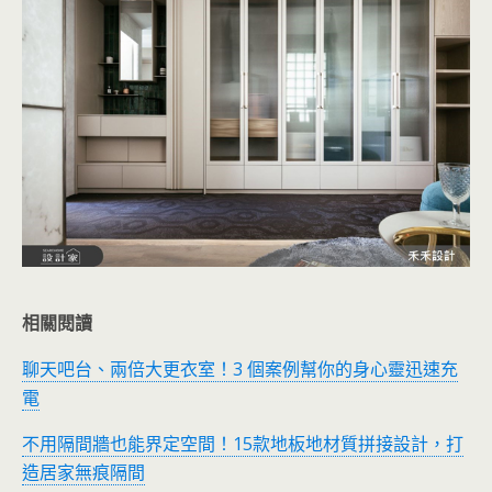
相關閱讀
聊天吧台、兩倍大更衣室！3 個案例幫你的身心靈迅速充
電
不用隔間牆也能界定空間！15款地板地材質拼接設計，打
造居家無痕隔間