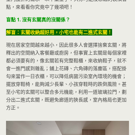
點，來看看你究竟中了幾項吧！
盲點 1. 沒有玄關真的沒關係？
解盲：玄關收納超好用，小宅也能有二進式玄關！
現在居家空間越來越小，因此很多人會選擇捨棄玄關，將
釋出的空間納入客餐廳或廚房，但事實上玄關是每個家裡
都必須要有的，像玄關若有完整鞋櫃，來收納鞋子，就不
會一進門感到雜亂；鋪上花磚、六角磚的落塵區，搭配掛
勾來當作一日衣櫃，可以降低病菌污染室內環境的機會；
擺放穿鞋椅，能夠減少長輩、小孩穿鞋時的跌倒風險。甚
至小宅的玄關可以整合多元機能，利用一道玻璃拉門，劃
分出二進式玄關，既避免廊道的狹長感，室內格局也更加
方正。