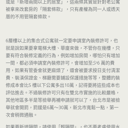
或是「新增兩間以上的居室」，這兩條其實是針對老公寓
被拿來改套房的「隔套條款」，只有產權為同一人或透天
厝的不用管隔套條款。
6層樓以上的集合式公寓就一定要申請室內裝修許可，也
就是說如果要拿電梯大樓、華廈來做，不管你在幾樓，只
要有符合裝修定義的行為，例如增加房間，哪怕只有增加
一間，都必須申請室內裝修許可，會增加至少6 萬的費
用，如果有管委會就更麻煩了，還會被要求按日支付清潔
費、裝潢保證金、梯廳需要鋪設保護措施等等，整體的裝
修成本會比5 樓以下公寓多出10萬，記得要將這些成本也
評估進去。不過裝修許可只有在雙北市實施的比較嚴格，
其他地區多半是等檢舉再補申請就可以了，台北市是被檢
舉就會開罰，罰鍰是6萬～30萬，新北市寬鬆一點，第一
次會稍微通融。
如果要新增隔間，請使用「輕隔間」，也不要考慮使用水