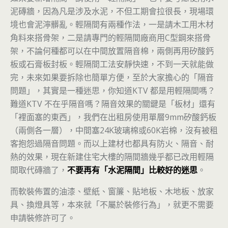
泥磚牆，因為凡是涉及水泥，不但工期會拉很長，現場環
境也會泥濘髒亂。輕隔間有兩種作法，一是請木工用木材
角料來搭骨架，二是請專門的輕隔間廠商用C型鋼來搭骨
架，不論何種都可以在中間放置隔音棉，兩側再用矽酸鈣
板或石膏板封板。輕隔間工法安靜快速，不到一天就能做
完，未來如果要拆除也簡單方便，至於大家擔心的「隔音
問題」，其實是一種迷思，你知道KTV 都是用輕隔間嗎？
難道KTV 不在乎隔音嗎？隔音效果的關鍵是「板材」還有
「裡面塞的東西」，我們在出租房使用單層9mm矽酸鈣板
（兩側各一層），中間塞24K玻璃棉或60K岩棉，沒有被租
客抱怨過隔音問題。而以上建材也都具有防火
、隔音、耐
熱的效果，現在新建住宅大樓的隔間牆幾乎都已改用輕隔
間取代磚牆了，
不要再有「水泥隔間」比較好的迷思
。
而軟裝佈置的油漆、壁紙、窗簾、貼地板、木地板、放家
具、換燈具等，本來就「不屬於裝修行為」，就更不需要
申請裝修許可了。