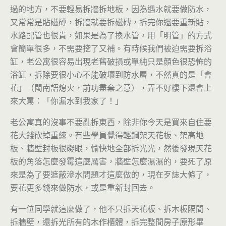
過的地方，不要輕易拆牆拆地板，因為遇水就要做防水，
又常常是貼磁磚，拆牆就要拆磁磚，拆完你還要重新貼，
水路配管也很貴，如果是為了換水管，用「明管」的方式
會簡單很多，不需要挖了又補。有時候我們被迫需要拆浴
缸，老公寓很容易出現老舊破損或單純只是顏色很恐怖的
浴缸，拆除要很小心不能破壞到防水層，不然真的是「會
花」（閩南語熄火，前功盡棄之意），弄不好樓下還會上
來大罵：「你漏水到我家了！」
老公寓真的沒事不要亂拆東西，除非你今天是買來自住要
花大錢砍掉重練。有些學員覺得輕鋼架天花板、架高地
板、牆壁封板很礙眼，愉快地全部拆光光，然後發現天花
板的角落怎麼發霉這麼厲害，牆壁怎麼濕濕的，要死了原
來是為了要遮蔽滲水問題才這麼做的，現在歹誌大條了，
要花更多錢來做防水，或是重新封回去。
有一位同學就這麼做了，他不只拆天花板、拆木板隔間、
拆牆壁，還拆光所有的木作櫃體，拆完整間房子原形畢