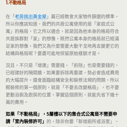
1.不動格局
在「
老房挑出黃金屋
」篇已經教會大家物件篩選的標準，
所以你應該知道，我們的共居公寓使用的是「家庭式公
寓」的格局，它之所以適合，就是因為他本身的格局符合
共居族群對「家」的想像，既然公寓本身的格局就已經滿
足家的想像，我們又為什麼需要大動干戈地再去變更它的
結構與格局呢？要盡可能地保留原始樣貌才是。
況且，不只是「增建」需要錢，「拆除」也是需要錢的，
已經建好的隔間牆，如果要拆除再重建，勢必會造成費用
的大幅提升，還會面臨結構安全和裝修法規的問題，所以
輕裝修的第一個原則，就是「不要去改變格局」，也不要
更動浴廁及廚房的位置，掌握這個原則，就能先省下幾十
萬的費用。
如果「不動格局」，5層樓以下的集合式公寓是不需要申
請「室內裝修許可」
的，除非你要「新增廁所或浴室」、