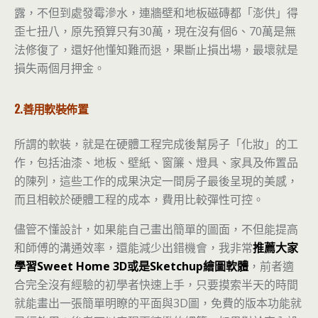
露，不但到處發霉滲水，連牆壁和地板磁磚都「澎供」得
歪七扭八，原先預算只有30萬，現在沒有個6、70萬是無
法修復了，還好他懂知難而退，果斷止損出場，最壞就是
損失兩個月押金。
2.善用軟裝佈置
所謂的軟裝，就是在硬體工程完成後幫房子「化妝」的工
作，包括油漆、地板、壁紙、窗簾、燈具、家具及佈置品
的陳列，這些工作的成果決定一間房子最後呈現的美感，
而且相較於硬體工程的成本，費用比較彈性可控。
儘管不懂設計，如果能自己畫出簡單的圖面，不但能提高
和師傅的溝通效率，還能減少出錯機會，我非常
推薦大家
學習Sweet Home 3D或是Sketchup繪圖軟體
，前者適
合完全沒有經驗的初學者快速上手，只要摸索半天的時間
就能畫出一張簡單明瞭的平面與3D圖，免費的版本功能就