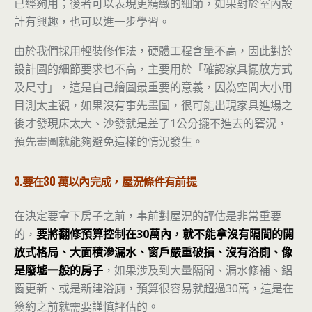
已經夠用；後者可以表現更精緻的細節，如果對於室內設
計有興趣，也可以進一步學習。
由於我們採用輕裝修作法，硬體工程含量不高，因此對於
設計圖的細節要求也不高，主要用於「確認家具擺放方式
及尺寸」，這是自己繪圖最重要的意義，因為空間大小用
目測太主觀，如果沒有事先畫圖，很可能出現家具進場之
後才發現床太大、沙發就是差了1公分擺不進去的窘況，
預先畫圖就能夠避免這樣的情況發生
。
3.要在30 萬以內完成，屋況條件有前提
在決定要拿下房子之前，事前對屋況的評估是非常重要
的，
要將翻修預算控制在30萬內，就不能拿沒有隔間的開
放式格局、大面積滲漏水、窗戶嚴重破損、沒有浴廁、像
是廢墟一般的房子
，如果涉及到大量隔間、漏水修補、鋁
窗更新、或是新建浴廁，預算很容易就超過30萬，這是在
簽約之前就需要謹慎評估的。