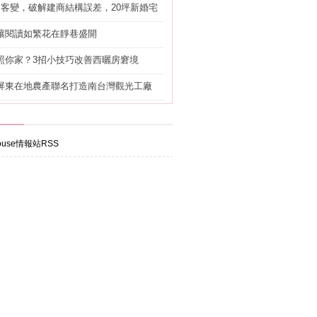
明客變，破解建商結構誤差，20坪新婚宅
工」的冤枉錢
讓閱讀如繁花在靜巷盛開
照你家？3招小技巧改善西曬房窘境
屏東在地農產聯名打造南台灣觀光工廠
use情報站RSS