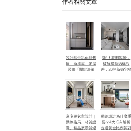
作者相關文章
設計師告訴你預售
3招！聰明客變，
屋、新成屋、老屋
破解建商結構誤
裝修「關鍵決策
差，20坪新婚宅
點」，設計從不同
下「二工」的冤
面向開始
錢
豪宅更衣室設計｜
動線設計為什麼
動線格局、材質語
要？4大 QA 解析
意、精品展示與燈
走道黃金比例與