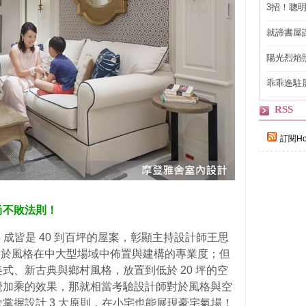
3招！聰
省下「二
就諦書屋
陽光烈焰
乖乖進駐
RSS
訂閱Ho
尚不敗法則！
 成皆是 40 到百坪的屋案，彰顯主持設計師王思
）對於風格在中大型場域中佈置與建構的專業度；但
式、新古典與鄉村風格，放置到低於 20 坪的空
覺加乘的效果，那就相當考驗設計師對於風格與空
掌握設計 3 大原則，在小宅也能展現豪宅氣場！