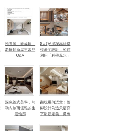
石塗料、AI智能，
讓廚房從空間配角
變主角！
預售屋、新成屋、
8大QA揭秘高雄指
麗
老屋翻新屋主常見
標豪宅設計，如何
新
Q&A
利用「科學風水」
打造聚氣招財的能
大
量磁場？
家
深色義式美學，勾
翻玩幾何語彙！落
康
勒內斂而優雅的生
腳設計為透天厝寫
活輪廓
下嶄新定義，勇奪
2025 美國 IDA、TI
TAN 國際大獎