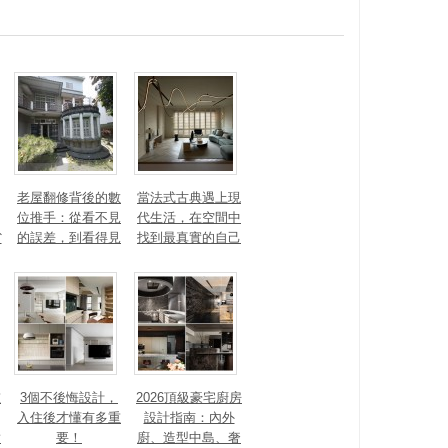
老屋翻修背後的數
當法式古典遇上現
位推手：從看不見
代生活，在空間中
省
的誤差，到看得見
找到最真實的自己
枉
的精準改造
重
3個不後悔設計，
2026頂級豪宅廚房
入住後才懂有多重
設計指南：內外
對
要！
廚、造型中島、奢