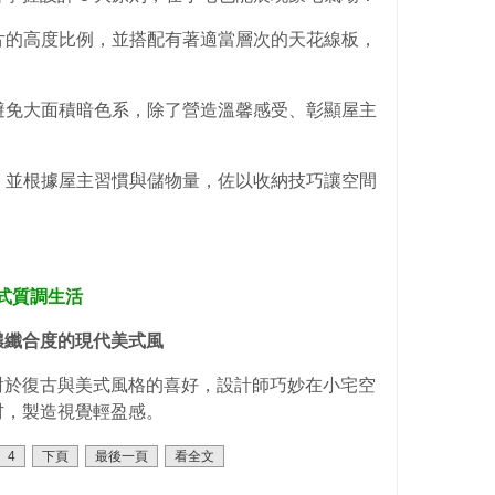
片的
高度比例，並搭配有著適當層次的天花線板，
避免大面積暗色系，除了營造溫馨感受、彰顯屋主
，並根據屋主習慣與儲物量，佐以收納技巧讓空間
典美式質調生活
穠纖合度的現代美式風
對於復古與美式風格的喜好，設計師巧妙在小宅空
材，製造視覺輕盈感。
4
下頁
最後一頁
看全文