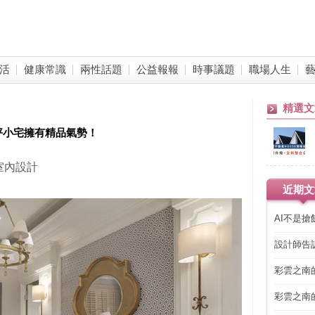
活
健康常識
兩性話題
公益報報
時事議題
職場人生
精選文
8坪小宅擁有精品氣勢！
室內設計
近期文
AI不是
設計師告
策點」，
彩雲之南
彩雲之南