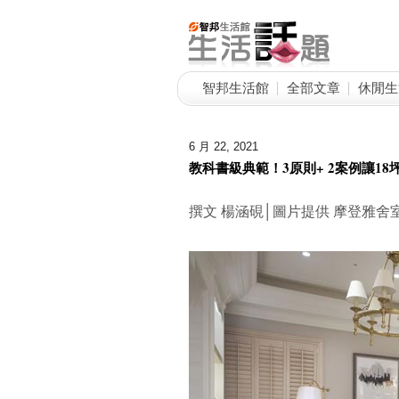
智邦生活館
全部文章
休閒生
6 月 22, 2021
教科書級典範！3原則+ 2案例讓1
撰文 楊涵硯│圖片提供 摩登雅舍