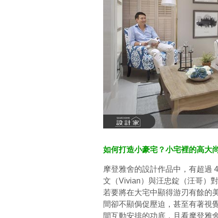
如何打造小豪宅？小宅裡的高大
摩登雅舍的設計作品中，有超過 4
文（Vivian）與汪忠錠（汪哥
若要將在大宅中顯得游刃有餘的美
間卻不顯侷促壓迫，甚至有著視
間互動安排的功底，且看摩登雅舍