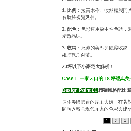
1. 比例：
拉高木作、收納櫃與門
有助於視覺延伸。
2. 配色：
色彩運用採中性色調，
精緻品味。
3. 收納：
充沛的美型與隱藏收納
維持乾淨俐落。
20坪以下小豪宅大解析！
Case 1. 一家 3 口的 18 坪經
Design Point 01
精確風格配比 
長住美國歸台的屋主夫婦，有著
間融入較具現代元素的色彩與建
1
2
3