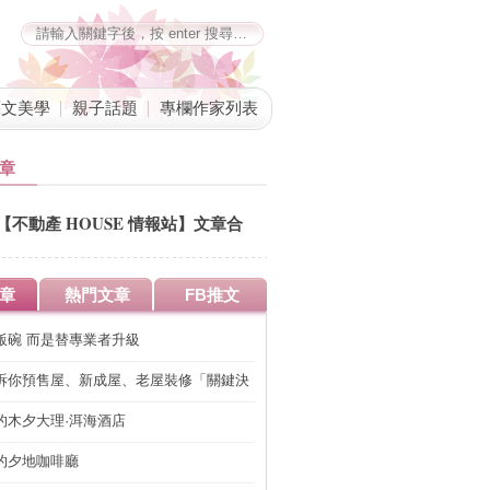
藝文美學
親子話題
專欄作家列表
章
【不動產 HOUSE 情報站】文章合
併公告
章
熱門文章
FB推文
搶飯碗 而是替專業者升級
訴你預售屋、新成屋、老屋裝修「關鍵決
設計從不同面向開始
的木夕大理·洱海酒店
的夕地咖啡廳