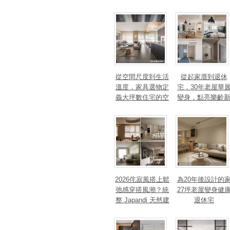
光智能4 大關鍵，
身心靈的影響
打造高訂生活儀式
感
從空間尺度到生活
從起家厝到退休
溫度，家具選物定
宅，30年老屋華
義大坪數住宅的空
變身，點亮樂齡
間性格
篇章！斬獲美、
法、英指標設計
獎！
2026侘寂風搭上鬆
為20年後設計的
弛感穿搭風潮？統
27坪老屋變身健
整 Japandi 天然建
退休宅
材、配色法則，還
有風靡全球的軟裝