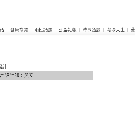
活
健康常識
兩性話題
公益報報
時事議題
職場人生
設計
計
設計師：吳安