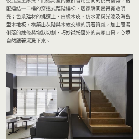
彼此產生摩擦，而逸喬室內設計善用空間的挑高優勢，搭
配連結一二樓的穿透式踏階樓梯，居家瞬間變得寬敞明
亮；色系建材的挑選上，白橡木皮、仿水泥粉光漆及海島
型木地板，構築出灰階與木紋交織的沉著質感，加上簡潔
俐落的線條與塊狀切割，巧妙襯托窗外的美麗山景，心境
自然跟著沉澱下來。