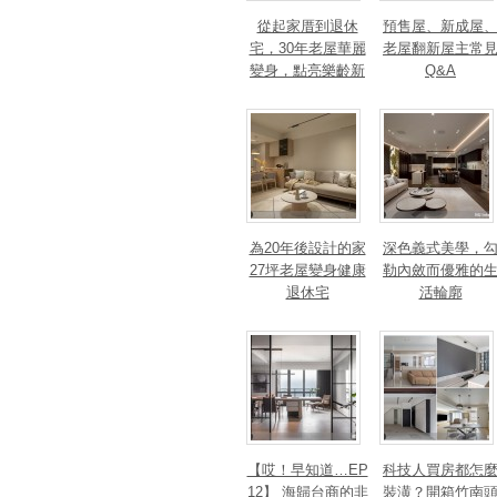
從起家厝到退休
預售屋、新成屋
宅，30年老屋華麗
老屋翻新屋主常
變身，點亮樂齡新
Q&A
篇章！斬獲美、
法、英指標設計大
獎！
為20年後設計的家
深色義式美學，
27坪老屋變身健康
勒內斂而優雅的
退休宅
活輪廓
【哎！早知道…EP
科技人買房都怎
12】 海歸台商的非
裝潢？開箱竹南