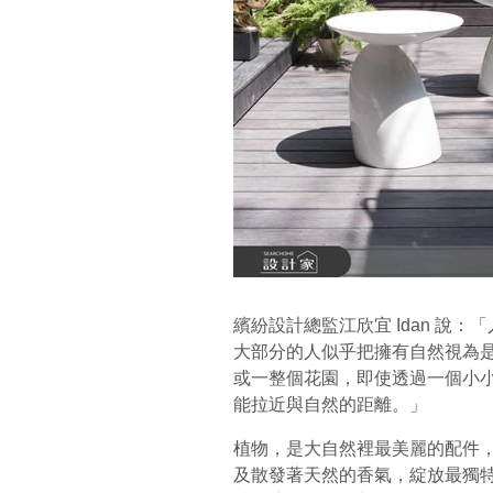
繽紛設計總監江欣宜 Idan 說
大部分的人似乎把擁有自然視為
或一整個花園，即使透過一個小
能拉近與自然的距離。」
植物，是大自然裡最美麗的配件
及散發著天然的香氣，綻放最獨