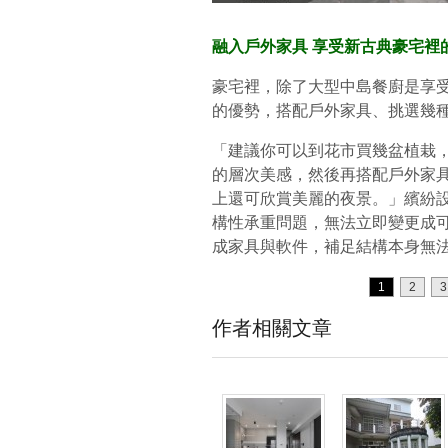
融入戶外家具 享受新古典豪宅裡
豪宅裡，除了大型中島餐廚是享
的優勢，搭配戶外家具、挑選幾
「建議你可以到花市買幾盆植栽
的層次美感，然後再搭配戶外家
上還可欣賞美麗的夜景。」繽紛設計
構性承重問題，無法立即變更成
成家具與軟件，補足結構本身無
1
2
3
作者相關文章