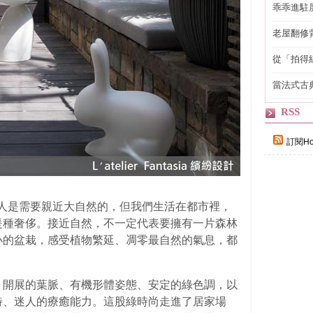
乖乖進駐
老屋翻修
得見的精
從「拍得
輯
當法式古
自己
RSS
訂閱Ho
：「人是需要親近大自然的，但我們生活在都市裡，
是種奢侈。接近自然，不一定代表要擁有一片森林
小的盆栽，感受植物繁延、凋零最自然的氣息，都
，開展的葉脈、有機形體姿態、安定的綠色調，以
特、迷人的療癒能力。這股綠時尚走進了居家場