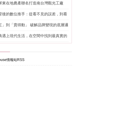
屏東在地農產聯名打造南台灣觀光工廠
背後的數位推手：從看不見的誤差，到看
準改造
紅」到「賣得動」 破解品牌變現的底層邏
典遇上現代生活，在空間中找到最真實的
use情報站RSS