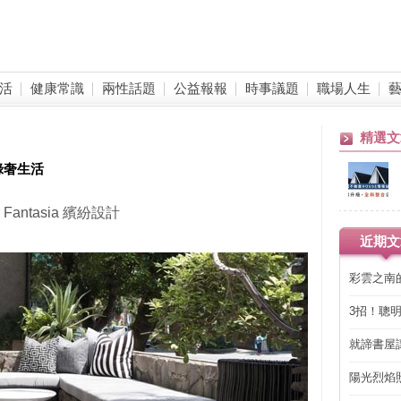
活
健康常識
兩性話題
公益報報
時事議題
職場人生
精選文
綠奢生活
r Fantasia 繽紛設計
近期文
彩雲之南
3招！聰
省下「二
就諦書屋
陽光烈焰