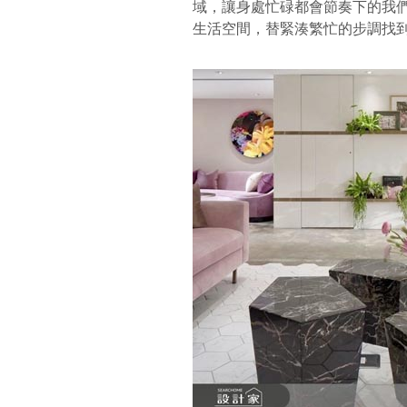
域，讓身處忙碌都會節奏下的我
生活空間，替緊湊繁忙的步調找