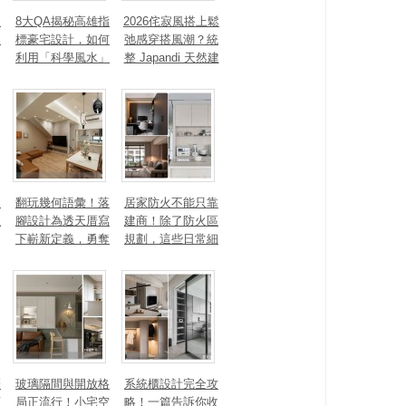
、
8大QA揭秘高雄指
2026侘寂風搭上鬆
見
標豪宅設計，如何
弛感穿搭風潮？統
利用「科學風水」
整 Japandi 天然建
打造聚氣招財的能
材、配色法則，還
量磁場？
有風靡全球的軟裝
家具推薦
勾
翻玩幾何語彙！落
居家防火不能只靠
生
腳設計為透天厝寫
建商！除了防火區
下嶄新定義，勇奪
規劃，這些日常細
2025 美國 IDA、TI
節你做到了嗎？
TAN 國際大獎
麼
玻璃隔間與開放格
系統櫃設計完全攻
頭
局正流行！小宅空
略！一篇告訴你收