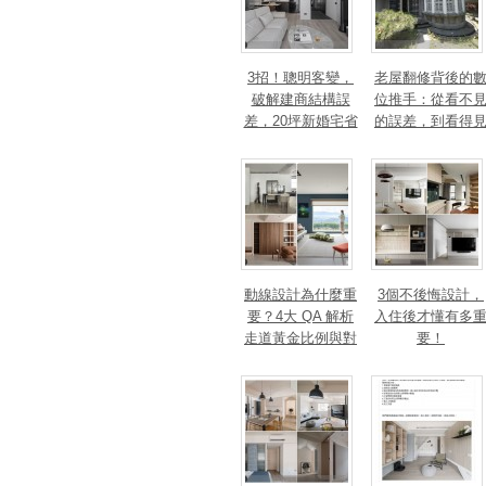
3招！聰明客變，
老屋翻修背後的
破解建商結構誤
位推手：從看不
差，20坪新婚宅省
的誤差，到看得
下「二工」的冤枉
的精準改造
錢
動線設計為什麼重
3個不後悔設計，
要？4大 QA 解析
入住後才懂有多
走道黃金比例與對
要！
身心靈的影響