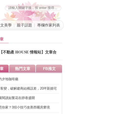
藝文美學
親子話題
專欄作家列表
章
【不動產 HOUSE 情報站】文章合
併公告
章
熱門文章
FB推文
的夕地咖啡廳
明客變，破解建商結構誤差，20坪新婚宅
工」的冤枉錢
讓閱讀如繁花在靜巷盛開
照你家？3招小技巧改善西曬房窘境