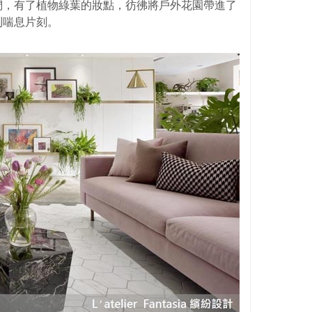
們，有了植物綠葉的妝點，彷彿將戶外花園帶進了
到喘息片刻。