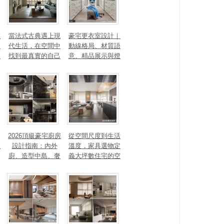
數
當法式古典遇上現
豪宅更衣室設計｜
見
代生活，在空間中
動線格局、材質語
見
找到最真實的自己
意、精品展示與燈
光智能4 大關鍵，
打造高訂生活儀式
感
2026頂級豪宅廚房
從空間尺度到生活
重
設計指南：內外
溫度，家具選物定
廚、造型中島、奢
義大坪數住宅的空
石塗料、AI智能，
間性格
讓廚房從空間配角
變主角！