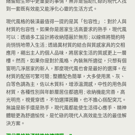
緒留給生命中更重要的事情，無非是協助忙碌的現代人找
到一套既有效能又能淨化心靈的生活方式。
現代風格的裝潢最值得一提的是其「包容性」：對於人與
材質的包容性。如果你是居家生活高要求的熟手，現代風
可以：透過多工設計將收納隱蔽於無形 ; 以線條將簡約時
尚悄悄地帶入生活 ; 透過異材質的結合與質感家具的交相
應用，襯出主人的個人品味，將居家生活的質感更上一層
樓。然而，如果你是對於風格、內裝無所適從，只想有個
窗明几淨居家的新人，那麼現代風也會是最好的選擇。在
材質的配搭可繁可簡 ; 整體配色簡單，大多使用黑、灰、
白等色調為主，佐以木質料，增添溫潤感，中性的用色與
材質，各種性別與年齡層居住都適用 ; 收納機能完善，高
光明亮，視覺穿透，不怕選擇困難，也不擔心搭配突兀。
無論是新手還是熟手，現代風都能使生活得心應手、精神
體驗更為舒適愉悅，是忙碌的現代人高效能生活的最佳解
決方案。