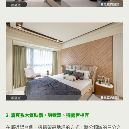
3. 清爽系木質臥榻，讓歡聚、獨處皆相宜
在鄰近陽台側，透過架高地坪的方式，將公領域的三分之