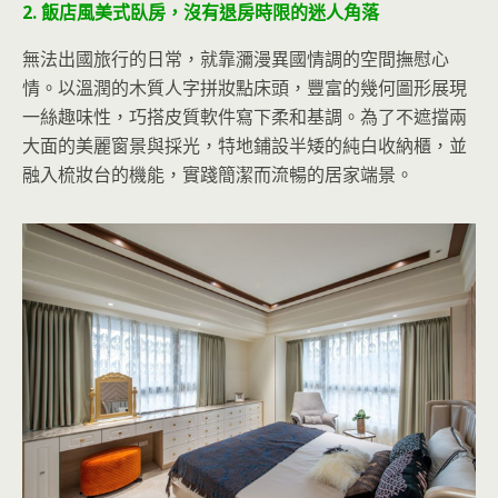
2. 飯店風美式臥房，沒有退房時限的迷人角落
無法出國旅行的日常，就靠瀰漫異國情調的空間撫慰心
情。以溫潤的木質人字拼妝點床頭，豐富的幾何圖形展現
一絲趣味性，巧搭皮質軟件寫下柔和基調。為了不遮擋兩
大面的美麗窗景與採光，特地鋪設半矮的純白收納櫃，並
融入梳妝台的機能，實踐簡潔而流暢的居家端景。