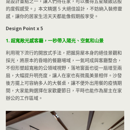
是設計重點之一，讓人們待在家，可以獲得五星級飯店般
的度假感受。」本文精選 5 大絕佳設計，不妨納入裝修靈
感，讓你的居家生活天天都能像假期般享受。
Design Point x 5
1. 超寬敞光感客廳，一秒帶入陽光、空氣和山景
利用現下流行的開放式手法，把握房屋本身的絕佳景觀和
採光，將原本的昏暗的餐廳場域，一氣呵成與客廳整合，
不但形塑超寬敞的公領域視野，落地窗面也從一扇增至兩
扇，大幅提升明亮度，讓人在家也有微風美景相伴。沙發
後方擺上可容納多人的大餐桌，讓不便外出用餐的疫情期
間，大家能夠選擇在家歡慶節日，平時也能作為屋主在家
辦公的工作區域。