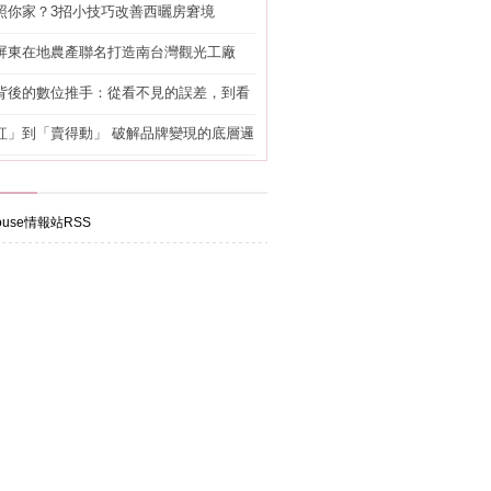
照你家？3招小技巧改善西曬房窘境
屏東在地農產聯名打造南台灣觀光工廠
背後的數位推手：從看不見的誤差，到看
準改造
紅」到「賣得動」 破解品牌變現的底層邏
use情報站RSS