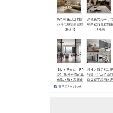
為20年後設計的家
深色義式美學，
27坪老屋變身健康
勒內斂而優雅的
退休宅
活輪廓
【哎！早知道…EP
科技人買房都怎
12】 海歸台商的非
裝潢？開箱竹南
典型格局：客廳化
份 3 個工程師的
身面海創作空間，
宅，跨世代需求
分享至FaceBook
洄游式動線完美擁
次滿足
抱百萬窗景