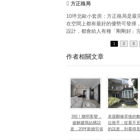
 方正格局
10坪北歐小套房：方正格局是最
在空間上都有最好的優勢可發揮
設計，都會給人有種「剛剛好」
1
2
3
作者相關文章
3招！聰明客變，
老屋翻修背後的
破解建商結構誤
位推手：從看不
差，20坪新婚宅省
的誤差，到看得
下「二工」的冤枉
的精準改造