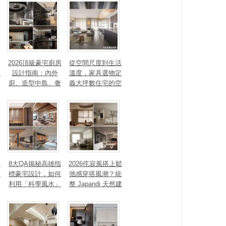
打造高訂生活儀式
感
2026頂級豪宅廚房
從空間尺度到生活
重
設計指南：內外
溫度，家具選物定
廚、造型中島、奢
義大坪數住宅的空
石塗料、AI智能，
間性格
讓廚房從空間配角
變主角！
、
8大QA揭秘高雄指
2026侘寂風搭上鬆
見
標豪宅設計，如何
弛感穿搭風潮？統
利用「科學風水」
整 Japandi 天然建
打造聚氣招財的能
材、配色法則，還
量磁場？
有風靡全球的軟裝
家具推薦