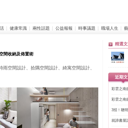
活
健康常識
兩性話題
公益報報
時事議題
職場人生
精選文
空間收納及佈置術
片提供 / 時雨空間設計、拾隅空間設計、綺寓空間設計、
近期文
彩雲之南
彩雲之南
3招！聰
省下「二
就諦書屋