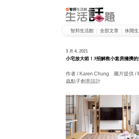
智邦生活館
全部文章
休閒生
3 月 4, 2021
小宅放大術！3招解救小套房擁擠的
作者 / Karen Chung 圖
蟲點子創意設計