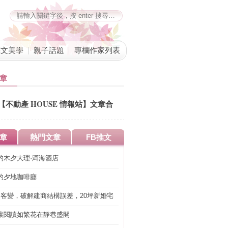
藝文美學
親子話題
專欄作家列表
章
【不動產 HOUSE 情報站】文章合
併公告
章
熱門文章
FB推文
的木夕大理·洱海酒店
的夕地咖啡廳
明客變，破解建商結構誤差，20坪新婚宅
工」的冤枉錢
讓閱讀如繁花在靜巷盛開