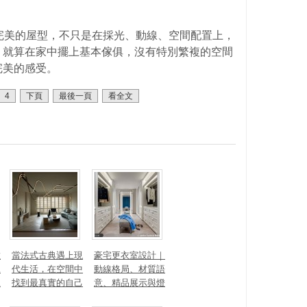
完美的屋型，不只是在採光、動線、空間配置上，
，就算在家中擺上基本傢俱，沒有特別繁複的空間
完美的感受。
4
下頁
最後一頁
看全文
數
當法式古典遇上現
豪宅更衣室設計｜
見
代生活，在空間中
動線格局、材質語
見
找到最真實的自己
意、精品展示與燈
光智能4 大關鍵，