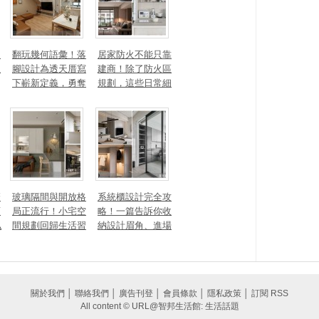
勾
翻玩幾何語彙！落
居家防火不能只靠
生
腳設計為透天厝寫
建商！除了防火區
下嶄新定義，勇奪
規劃，這些日常細
2025 美國 IDA、TI
節你做到了嗎？
TAN 國際大獎
麼
玻璃隔間與開放格
系統櫃設計完全攻
頭
局正流行！小宅空
略！一篇告訴你收
私
間規劃回歸生活習
納設計眉角、進場
一
慣才是關鍵
時間、木作櫃到底
差別在哪
關於我們
│
聯絡我們
│
廣告刊登
│
會員條款
│
隱私政策
│
訂閱 RSS
All content © URL@智邦生活館: 生活話題