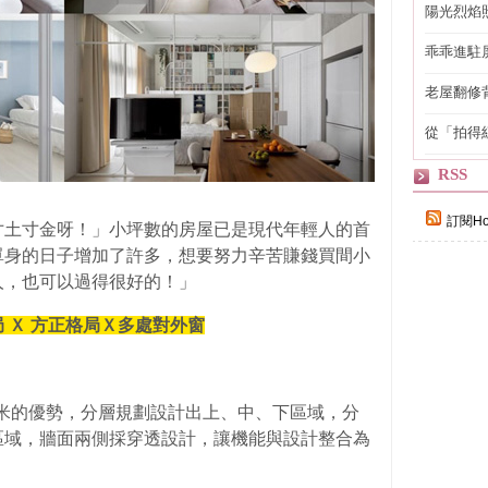
陽光烈焰
乖乖進駐
老屋翻修
得見的精
從「拍得
輯
RSS
訂閱Ho
寸土寸金呀！」小坪數的房屋已是現代年輕人的首
單身的日子增加了許多，想要努力辛苦賺錢買間小
人，也可以過得很好的！」
 Ｘ 方正格局Ｘ多處對外窗
四米的優勢，分層規劃設計出上、中、下區域，分
區域，牆面兩側採穿透設計，讓機能與設計整合為