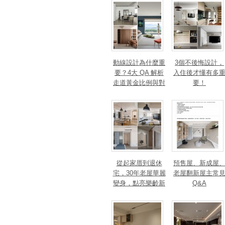
錢
動線設計為什麼重
3個不後悔設計，
要？4大 QA 解析
入住後才懂有多
走道黃金比例與對
要！
身心靈的影響
從起家厝到退休
預售屋、新成屋
宅，30年老屋華麗
老屋翻新屋主常
變身，點亮樂齡新
Q&A
篇章！斬獲美、
法、英指標設計大
獎！