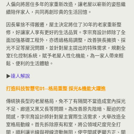
人偏向將居住多年的家重新改造，讓老屋以嶄新的姿態繼
續陪伴家人，共同再創珍貴的生活回憶。
因長輩捨不得搬遷，屋主決定將住了30年的老家重新整
修，好讓家人享有更好的生活品質。李宗育設計師除了全
面加強基礎工程外，亦透過格局調整，改善狹長擁擠、採
光不足等屋況問題，並針對屋主提出的特殊需求，規劃全
室E化控制系統，賦予老屋人性化機能，為一家人帶來輕
鬆、便利的生活體驗。
▶
達人解說
打造科技智慧宅01─格局重整 採光&機能大躍進
傳統狹長型的老屋格局，免不了有隔間不當造成室內採光
不足、廊道又黑又長等問題。為改善原先陰暗、壓迫的空
間感，李宗育設計師針對屋主實際生活需求，大舉改造全
室格局動線。首先拆除原有和室，將公領域尺度完全打
開，順利讓光線與視線流動無阻，使空間感更顯方正、開