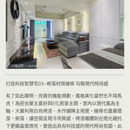
打造科技智慧宅03─俐落材質線條 勾勒現代時尚感
有了如此聰明、完善的機能規劃，風格美化當然也不得馬
虎！為迎合屋主喜好與E化居家主題，室內以現代風為主
軸，大量利用白色烤漆、木作鋪陳主視覺，線條也盡量簡
潔、俐落，讓空間呈現冷冽質感，烤漆櫃體則在燈光襯托
下更顯晶瑩透亮，營造出具有科技感的現代時尚氛圍。此