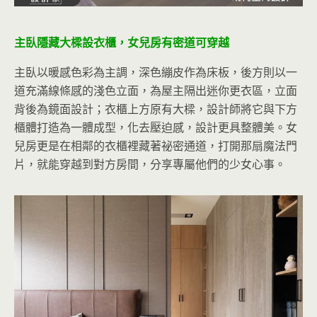
主臥隱藏大樑設衣櫃，女兒房有密道可穿越
主臥以暖感色彩為主調，深色繃皮作為床板，後方則以一
道充滿線條感的淺色立面，為屋主隔出迷你更衣區，立面
背後為鏡面設計；衣櫃上方原有大樑，設計師將它與下方
櫃體打造為一體成型，化去壓迫感，設計更具整體美。女
兒房更是在相鄰的衣櫃裡藏著祕密通道，打開那扇魔法門
片，就能穿越到對方房間，分享專屬他們的少女心事。