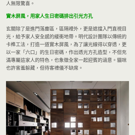
人無限驚喜。
實木屏風，用家人生日密碼排出引光方孔
玄關除了是進門落塵區，區隔裡外，更是遮擋入門直視目
光，給予家人安全感的緩衝地帶。明代設計團隊以傳統的
卡榫工法，打造一道實木屏風，為了讓光線得以穿透，更
以一家「六口」的生日密碼，作出透光方孔造型，不但充
滿專屬這家人的特色，也象徵全家一起迎賓的涵意。貓咪
也許害羞躲藏，但待客禮儀不缺席。