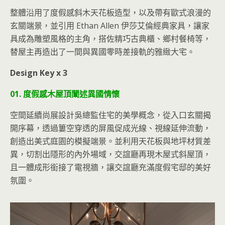
整體沿用了度假感斜木天花板造型，以及帶有歐式浪漫的
玄關端景，並引用 Ethan Allen 伊莎艾倫經典家具，讓家
具成為雕塑風格的主角，搭佐精巧古典櫃、鄉村餐椅等，
替屋主再造出了一間與異國零時差接軌的雅緻大宅。
Design Key x 3
01. 度假感木屋頂闡述異國情懷
空間延續尚展設計吳總監住宅的美學概念，從入口玄關揭
開序幕，透過簍空穿透的屏風促成光線、視線延伸流動，
創造出美式庭園的模擬端景。並利用天花板與地坪材質差
異，切割出隱形的內外場域，交誼廳再現木屋式斜屋頂，
且一體成形銜接了電視牆，讓交誼廳充滿度假宅邸的美好
氛圍。