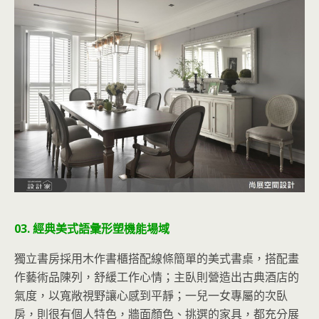
03. 經典美式語彙形塑機能場域
獨立書房採用木作書櫃搭配線條簡單的美式書桌，搭配畫
作藝術品陳列，舒緩工作心情；主臥則營造出古典酒店的
氣度，以寬敞視野讓心感到平靜；一兒一女專屬的次臥
房，則很有個人特色，牆面顏色、挑選的家具，都充分展