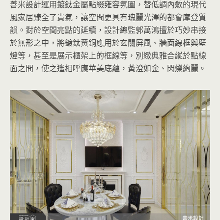
善米設計運用鍍鈦金屬點綴雍容氛圍，替低調內斂的現代
風家居臻全了貴氣，讓空間更具有瑰麗光澤的都會摩登質
韻。對於空間亮點的延續，設計總監郭萬鴻擅於巧妙串接
於無形之中，將鍍鈦黃銅應用於玄關屏風、牆面線框與壁
燈等，甚至是展示櫃架上的框線等，別緻典雅合縱於點線
面之間，使之遙相呼應華美底蘊，黃澄如金、閃爍絢麗。