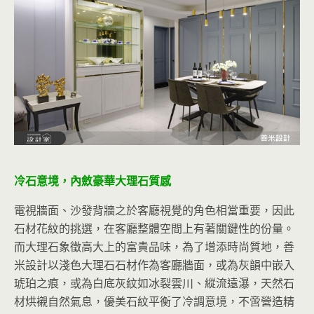
冷石意境，內斂豪華大理石質感
電視牆面、沙發背牆之於客廳視覺的角色相當重要，因此
石材花紋的挑選，在客廳整體空間上有著關鍵性的份量。
而大理石象徵高大上的富貴品味，為了增添時尚質地，善
米設計以淺色大理石石材作為客廳牆面，或為灰韻中嵌入
琥珀之痕，或為白底灰紋如冰裂雲川、縱流遠瀑，天然石
材烘襯自然氣息，優美石紋平衡了冷調意境，不啻營造精