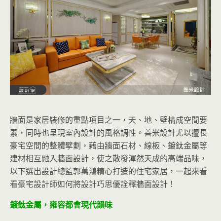
牆面是家居裝修的重點項目之一，天、地、壁構成空間要
素，同時也呈現室內設計的風格調性。善米設計尤以擅長
豪宅空間的整體擘劃，藉由牆面石材、線板、鍍鈦金屬等
建材相互融入牆面設計，使之散發渾然天成的高端品味，
以下選出設計總監郭萬鴻精心打造的住宅家居，一起來看
看豪宅設計師如何將設計巧思優詮釋牆面設計！
鍍鈦金屬，雍容都會現代韻味