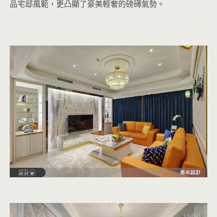
品宅邸風範，更凸顯了豪美輕奢的磅礡氣勢。