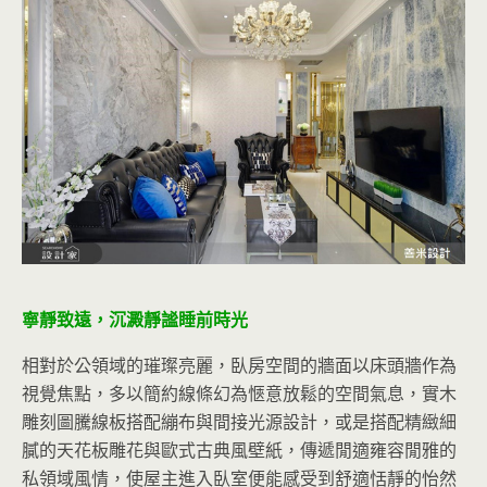
寧靜致遠，沉澱靜謐睡前時光
相對於公領域的璀璨亮麗，臥房空間的牆面以床頭牆作為
視覺焦點，多以簡約線條幻為愜意放鬆的空間氣息，實木
雕刻圖騰線板搭配繃布與間接光源設計，或是搭配精緻細
膩的天花板雕花與歐式古典風壁紙，傳遞閒適雍容閒雅的
私領域風情，使屋主進入臥室便能感受到舒適恬靜的怡然