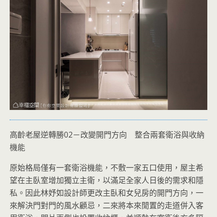
高齡老屋逆轉勝02－改變開門方向 整合兩套衛浴與收納
機能
原始格局僅有一套衛浴機能，不敷一家五口使用，屋主希
望在主臥室增加獨立主衛，以滿足全家人日後的需求和隱
私。因此林妤如設計師更改主臥和女兒房的開門方向，一
來解決門對門的風水顧忌，二來將本來閒置的走道併入客