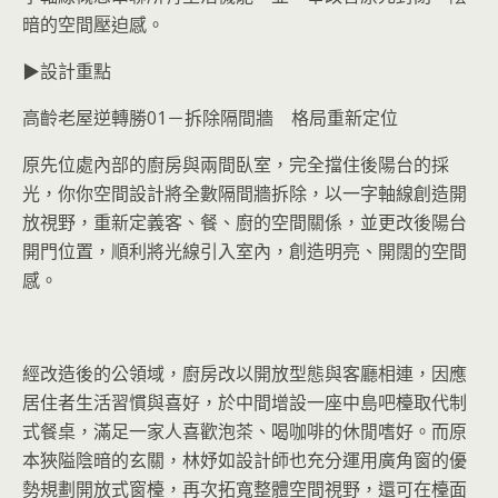
暗的空間壓迫感。
▶設計重點
高齡老屋逆轉勝01－拆除隔間牆 格局重新定位
原先位處內部的廚房與兩間臥室，完全擋住後陽台的採
光，你你空間設計將全數隔間牆拆除，以一字軸線創造開
放視野，重新定義客、餐、廚的空間關係，並更改後陽台
開門位置，順利將光線引入室內，創造明亮、開闊的空間
感。
經改造後的公領域，廚房改以開放型態與客廳相連，因應
居住者生活習慣與喜好，於中間增設一座中島吧檯取代制
式餐桌，滿足一家人喜歡泡茶、喝咖啡的休閒嗜好。而原
本狹隘陰暗的玄關，林妤如設計師也充分運用廣角窗的優
勢規劃開放式窗檯，再次拓寬整體空間視野，還可在檯面