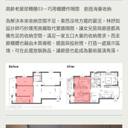
高齡老屋逆轉勝03－巧用櫃體作隔間 創造海量收納
為解決本來收納空間不足，東西沒地方擺的窘況，林妤如
設計師巧妙運用高櫃取代實牆隔間，讓女兒房與廊道都具
備充足的收納空間，滿足一家五口大量的收納需求。而走
廊櫃體也藉由木質邊框、鏡面與投射燈，打造一處展示區
塊，可在此擺放裝飾品，讓廊道也能成為藝術展演角落。