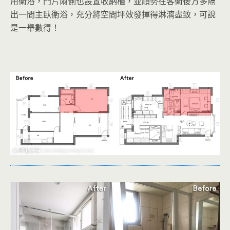
用衛浴，門片兩側也設置收納櫃，並順勢在客衛後方多隔
出一間主臥衛浴，充分將空間坪效發揮得淋漓盡致，可說
是一舉數得！