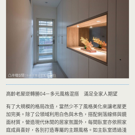
高齡老屋逆轉勝04－多元風格混搭 滿足全家人期望
有了大規模的格局改造，當然少不了風格美化來讓老屋更
加完美。除了公領域利用白色與木色，搭配俐落線條與鏡
面材質，營造現代休閒的居家氛圍外，每間臥室亦依照家
庭成員喜好，各別打造專屬的主題風格。如主臥室透過淺