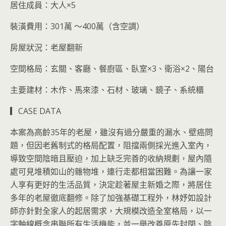
居住成員：大人×5
裝潢費用：301萬 ～400萬（含空調）
房屋狀況：老屋翻新
空間格局：玄關、客廳、餐廚區、臥室×3、衛浴×2、陽台
主要建材：木作、馬來漆、石材、玻璃、鏡子、系統櫃
▎CASE DATA
本案為高齡35年的老屋，雖沒有過分嚴重的漏水、壁癌問
題，但因老舊制式的格局配置，阻擋兩側採光進入室內，
導致空間陰暗且壓迫，加上缺乏完善的收納規劃，屋內隨
處可見堆積如山的雜物堆，連行走都相當困難。為讓一家
人享有更好的生活品質，決定趁著屋主新婚之際，將居住
多年的老屋徹底翻修。除了加強基礎工程外，林妤如設計
師亦針對全家人的起居需求，大規模改造全室格局，以一
字軸線概念串聯所有生活機能，並一舉改善原先封閉、陰