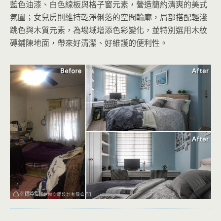
藍色油漆、白色線板與格子窗元素，營造簡約清爽的美式
氛圍；女兒房則維持乾淨俐落的空間輪廓，局部搭配輕淺
跳色與木質元素，為場域增添色彩變化，並特別選用木紋
磚鋪陳地面，帶來好清潔、好維護的便利性。