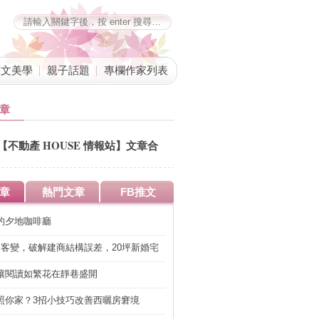
藝文美學
親子話題
專欄作家列表
章
【不動產 HOUSE 情報站】文章合
併公告
章
熱門文章
FB推文
的夕地咖啡廳
明客變，破解建商結構誤差，20坪新婚宅
工」的冤枉錢
讓閱讀如繁花在靜巷盛開
照你家？3招小技巧改善西曬房窘境