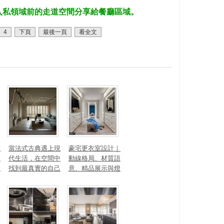
進入私領域前的走道空間分享給餐廳區域。
4
下頁
最後一頁
看全文
數
當法式古典遇上現
豪宅更衣室設計｜
見
代生活，在空間中
動線格局、材質語
見
找到最真實的自己
意、精品展示與燈
光智能4 大關鍵，
打造高訂生活儀式
感