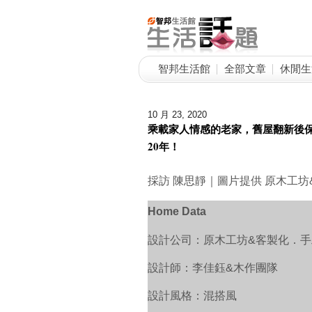
智邦生活館
全部文章
休閒生
10 月 23, 2020
乘載家人情感的老家，舊屋翻新後
20年！
採訪 陳思靜｜圖片提供 原木工坊
Home Data
設計公司：原木工坊&客製化．
設計師：李佳鈺&木作團隊
設計風格：混搭風