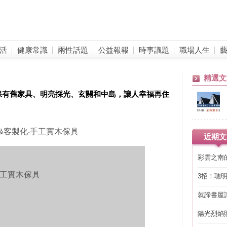
活
健康常識
兩性話題
公益報報
時事議題
職場人生
精選文
保有舊家具、明亮採光、玄關和中島，讓人幸福再住
&客製化‧手工實木傢具
近期文
彩雲之南
手工實木傢具
3招！聰
省下「二
就諦書屋
陽光烈焰