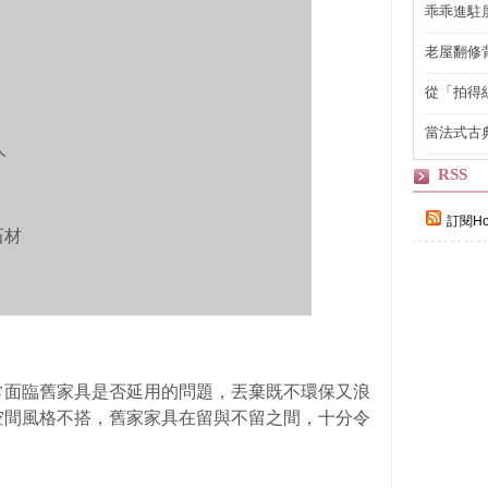
乖乖進駐
老屋翻修
得見的精
從「拍得
輯
當法式古
人
自己
RSS
訂閱Ho
石材
常面臨舊家具是否延用的問題，丟棄既不環保又浪
空間風格不搭，舊家家具在留與不
留之間，十分令