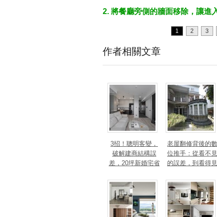
2. 將餐廳旁側的牆面移除，讓
1
2
3
作者相關文章
3招！聰明客變，
老屋翻修背後的
破解建商結構誤
位推手：從看不
差，20坪新婚宅省
的誤差，到看得
下「二工」的冤枉
的精準改造
錢