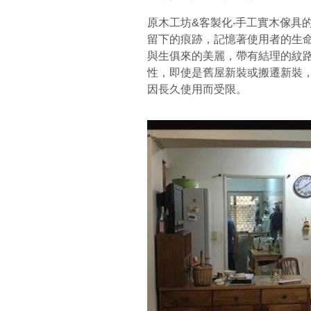
原木工坊&客製化‧手工實木傢具
留下的痕跡，記憶著使用者的生
與生俱來的美麗，帶有結理的紋
性，即使是舊屋新裝或搬遷新裝
因長久使用而受限。