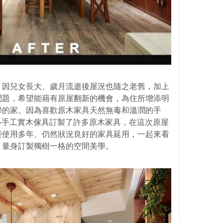
，因兒女長大、歲月流逝後屋況也隨之老舊，加上
問題，希望能藉有原屋翻新的機會，為住所增添明
馨的家。因為喜歡原木家具天然無毒和溫潤的手
‧手工實木傢具訂製了許多原木家具，在這次原屋
些使用多年、仍然狀況良好的家具延用，一起來看
，量身訂製獨樹一格的空間美學。