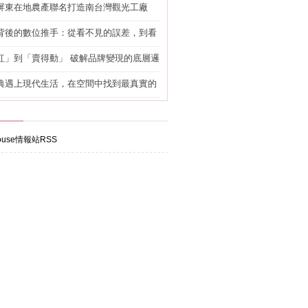
屏東在地農產聯名打造南台灣觀光工廠
背後的數位推手：從看不見的誤差，到看
準改造
紅」到「賣得動」 破解品牌變現的底層邏
典遇上現代生活，在空間中找到最真實的
use情報站RSS