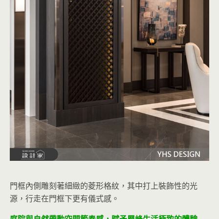
門框內側雕刻著細緻的菱形格紋，其中打上裝飾性的光
源，行走在門框下更有儀式感。