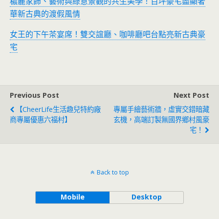
穠麗家飾、藝術與綠意景觀的共生美學！百坪豪宅盡顯奢
華新古典的渡假風情
女王的下午茶宴席！雙交誼廳、咖啡廳吧台點亮新古典豪
宅
Previous Post
Next Post
【CheerLife生活趣兒特約廠
專屬手繪藝術牆，虛實交錯暗藏
商專屬優惠六福村】
玄機，高端訂製無國界鄉村風豪
宅！
Back to top
Mobile
Desktop