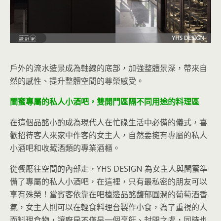
戶外的流水造景成為軸線的底部，加強整體景深，帶來自
然的感性、提升整體空間的尊榮感受。
閨蜜專屬的私人小酒吧，雙開門區隔不同用途的料理區
在這個品酩小酌成為現代人在忙碌生活中必備的儀式，喜
歡招待客人來家中作客的女主人，自然要擁有專屬的私人
小酒吧和收藏酒類的專業酒櫃。
從餐廳往空間的內部走，YHS DESIGN 為女主人與閨蜜準
備了專屬的私人小酒吧，在這裡，只有最私密的朋友可以
享有殊榮！當賓客依靠在吧檯邊品酩馥郁圓潤的葡萄酒香
氣，女主人則可以在輕食料理台製作小食，為了重視的人
而料理食物，讓廚房不僅是一個烹飪、封閉之處，同時也