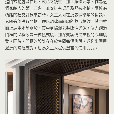
進門玄關處以白色、灰色之調性、加上線條元素，作為這
個家給人的第一印象，並安排有桌几及舒適座椅，讓較為
疏離的社交對象來訪時，女主人可在此處做簡單的對談，
玄關旁側設有門框，佐以規律而細緻的菱形格紋，其中壁
面上運用水晶壁燈、其中更隱藏著裝飾性光源，讓人踏過
門框的過程像是一種儀式感，加深賓客備受重視的心理感
受。同時，門框的設計存在於空間每個角落，營造出層層
遞進的院落感受，也為女主人提供豐富的使用方式。