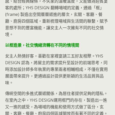
感、結合經典線條，不失家的溫暖溫度，又能做為迎賓宴
客的處所；YHS DESIGN 翻轉場域的定義，通過「框」
(frame) 製造出空間層層遞進的層次，玄關、客廳、餐
廳、廚房四個區域，重新梳理場域與生活間的聯繫，賦予
意想不到的豐富機能，讓女主人一次擁有不同的社交情
境。
以框造景，社交情緒流轉在不同的情境間
女主人熱情好客，喜歡在家裡宴請三五好友相聚。YHS
DESIGN 認為，將屋主的需求提升至設計的前端思考，同
時添加設計師多年執業的專業兩者相輔相成，不僅在實用
層面帶來提升，更通過設計提供更新穎的生活品質與品
味。
傳統空間的多進式層遞關係，為居住者提供足夠的隱私。
在室內之中，YHS DESIGN運用框門的存在，製造出一進
又一進的感受，為場域的機能和使用方式做了區分，玄
關、客廳、餐廳、廚房四個區域開放而有著不同的定義。