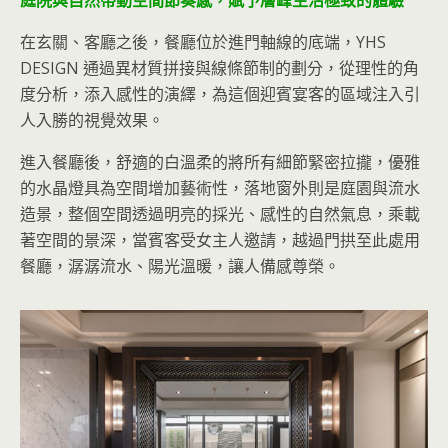
庭院與自然帶動空間節奏感，賦予層峰生活極致的體驗
在玄關、客廳之後，餐廳位於進門軸線的底端，YHS
DESIGN 通過異材質拼接與線條節制的劃分，從理性的角
度分析，添入感性的演繹，為這個迎賓宴客的區域注入引
人入勝的視覺效果。
進入餐廳後，舒適的白溫柔的將所有細節緊密拉攏，優雅
的水晶燈具為空間增加藝術性，落地窗外則是庭園與流水
造景，整個空間透過明亮的採光、感性的自然氣息，乘載
著空間的景深，當賓客受女主人邀請，越過門拱至此處用
餐廳，潺潺流水、陽光溫暖，讓人備感尊榮。