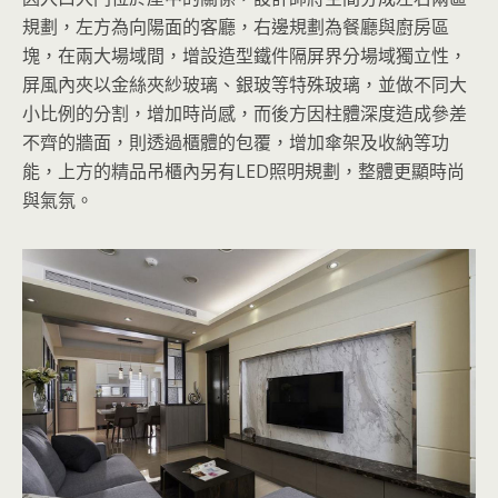
規劃，左方為向陽面的客廳，右邊規劃為餐廳與廚房區
塊，在兩大場域間，增設造型鐵件隔屏界分場域獨立性，
屏風內夾以金絲夾紗玻璃、銀玻等特殊玻璃，並做不同大
小比例的分割，增加時尚感，而後方因柱體深度造成參差
不齊的牆面，則透過櫃體的包覆，增加傘架及收納等功
能，上方的精品吊櫃內另有LED照明規劃，整體更顯時尚
與氣氛。