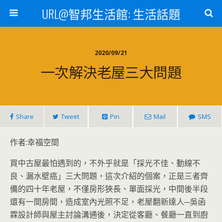
URL@智邦生活館: 生活話題
2020/09/21
一次解決老屋三大問題
Share
Tweet
Pin
Mail
SMS
作者:幸福空間
買中古屋最怕遇到的，不外乎就是「採光不佳、動線不
良、漏水壁癌」三大問題，這次介紹的個案，正是三者齊
備的四十年老屋，不僅房形狹長、單面採光，中間後半段
還有一間房間，造成室內光照不足，老屋翻新達人─吳函
霖設計師與屋主討論溝通後，決定從客廳、餐廳一直到廚