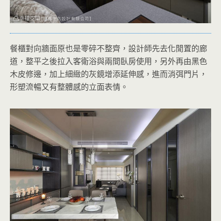
餐櫃對向牆面原也是零碎不整齊，設計師先去化閒置的廊
道，整平之後拉入客衛浴與兩間臥房使用，另外再由黑色
木皮修邊，加上細緻的灰鏡增添延伸感，進而消弭門片，
形塑流暢又有整體感的立面表情。