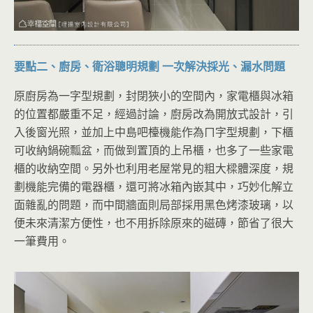
要點二、廚房、衛浴聰明規劃
一次解決採光、漏水問題
原廚房為一字型規劃，封閉狹小的空間內，家電櫃與冰箱
的位置都嚴重不足，經過討論，廚房改為開放式設計，引
入後窗光照，並加上中島吧檯機能作為ㄇ字型規劃，下櫃
可收納鍋碗瓢盆，而做到置頂的上吊櫃，也多了一些家電
櫃的收納空間。另外也利用老屋常見的粗大樑體深度，規
劃機能完備的電器櫃，還可將冰箱內嵌其中，巧妙化解立
面雜亂的問題，而中間牆面則局部採用黑色烤漆玻璃，以
便未來清潔方便性，也不用拆除原來的磁磚，節省了很大
一筆費用。