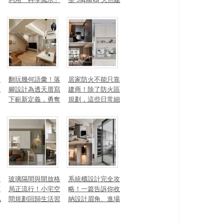
打造聚氣招財的能
材、配色法則，還
量磁場？
有風靡全球的軟裝
家具推薦
勾
翻玩幾何語彙！落
居家防火不能只靠
生
腳設計為透天厝寫
建商！除了防火區
下嶄新定義，勇奪
規劃，這些日常細
2025 美國 IDA、TI
節你做到了嗎？
TAN 國際大獎
麼
玻璃隔間與開放格
系統櫃設計完全攻
頭
局正流行！小宅空
略！一篇告訴你收
私
間規劃回歸生活習
納設計眉角、進場
一
慣才是關鍵
時間、木作櫃到底
差別在哪