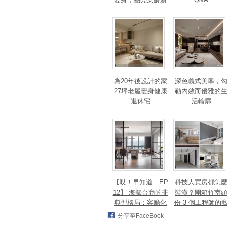
篇章！斬獲美、
法、英指標設計大
獎！
為20年後設計的家
深色義式美學，
27坪老屋變身健康
勒內斂而優雅的
退休宅
活輪廓
【哎！早知道…EP
科技人買房都怎
12】 海歸台商的非
裝潢？開箱竹南
典型格局：客廳化
份 3 個工程師的
身面海創作空間，
宅，跨世代需求
分享至FaceBook
洄游式動線完美擁
次滿足