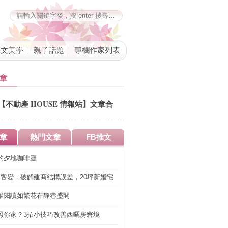
藝文美學
親子話題
專欄作家列表
章
【不動產 HOUSE 情報站】文章合
併公告
章
熱門文章
FB推文
的夕地咖啡廳
明客變，破解建商結構誤差，20坪新婚宅
工」的冤枉錢
讓閱讀如繁花在靜巷盛開
照你家？3招小技巧改善西曬房窘境