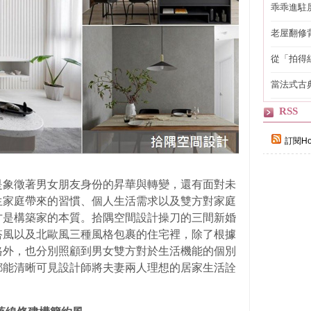
乖乖進駐
老屋翻修
得見的精
從「拍得
輯
當法式古
自己
RSS
訂閱Ho
是象徵著男女朋友身份的昇華與轉變，還有面對未
生家庭帶來的習慣、個人生活需求以及雙方對家庭
才是構築家的本質。拾隅空間設計操刀的三間新婚
搭風以及北歐風三種風格包裹的住宅裡，除了根據
格外，也分別照顧到男女雙方對於生活機能的個別
都能清晰可見設計師將夫妻兩人理想的居家生活詮