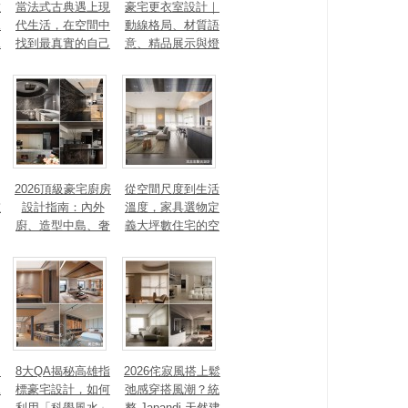
數
當法式古典遇上現
豪宅更衣室設計｜
見
代生活，在空間中
動線格局、材質語
見
找到最真實的自己
意、精品展示與燈
光智能4 大關鍵，
打造高訂生活儀式
感
2026頂級豪宅廚房
從空間尺度到生活
重
設計指南：內外
溫度，家具選物定
廚、造型中島、奢
義大坪數住宅的空
石塗料、AI智能，
間性格
讓廚房從空間配角
變主角！
、
8大QA揭秘高雄指
2026侘寂風搭上鬆
見
標豪宅設計，如何
弛感穿搭風潮？統
利用「科學風水」
整 Japandi 天然建