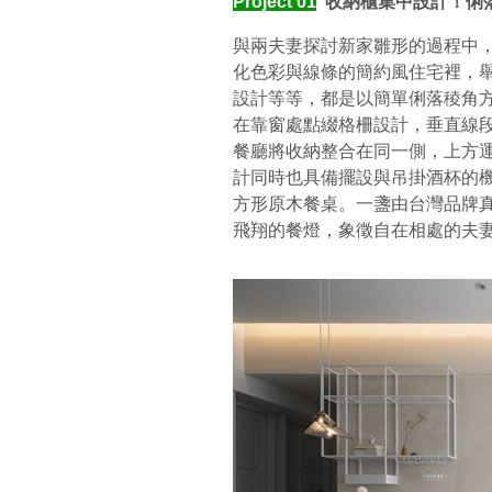
Project 01
收納櫃集中設計！俐
與兩夫妻探討新家雛形的過程中
化色彩與線條的簡約風住宅裡，
設計等等，都是以簡單俐落稜角
在靠窗處點綴格柵設計，垂直線
餐廳將收納整合在同一側，上方
計同時也具備擺設與吊掛酒杯的
方形原木餐桌。一盞由台灣品牌真真
飛翔的餐燈，象徵自在相處的夫