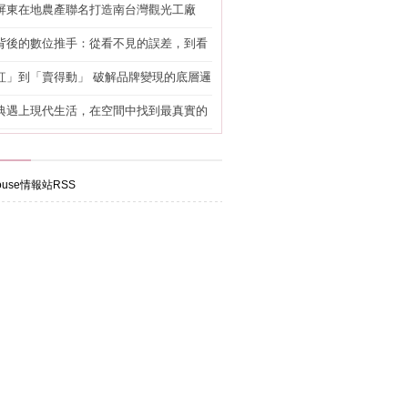
屏東在地農產聯名打造南台灣觀光工廠
背後的數位推手：從看不見的誤差，到看
準改造
紅」到「賣得動」 破解品牌變現的底層邏
典遇上現代生活，在空間中找到最真實的
use情報站RSS