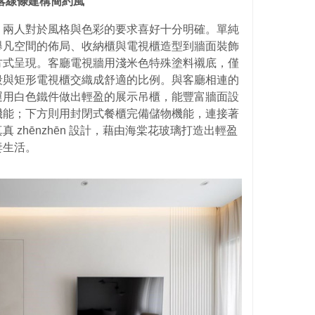
落線條建構簡約風
，兩人對於風格與色彩的要求喜好十分明確。單純
舉凡空間的佈局、收納櫃與電視櫃造型到牆面裝飾
方式呈現。客廳電視牆用淺米色特殊塗料襯底，僅
段與矩形電視櫃交織成舒適的比例。與客廳相連的
運用白色鐵件做出輕盈的展示吊櫃，能豐富牆面設
機能；下方則用封閉式餐櫃完備儲物機能，連接著
 zhēnzhēn 設計，藉由海棠花玻璃打造出輕盈
妻生活。