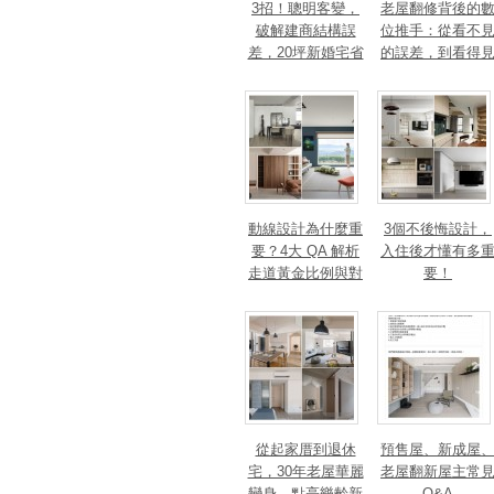
3招！聰明客變，
老屋翻修背後的
破解建商結構誤
位推手：從看不
差，20坪新婚宅省
的誤差，到看得
下「二工」的冤枉
的精準改造
錢
動線設計為什麼重
3個不後悔設計，
要？4大 QA 解析
入住後才懂有多
走道黃金比例與對
要！
身心靈的影響
從起家厝到退休
預售屋、新成屋
宅，30年老屋華麗
老屋翻新屋主常
變身，點亮樂齡新
Q&A