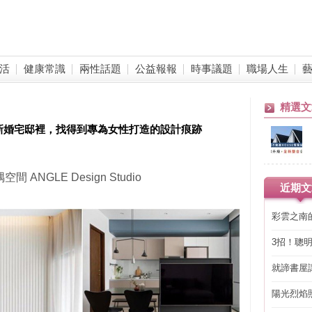
活
健康常識
兩性話題
公益報報
時事議題
職場人生
精選文
妻新婚宅邸裡，找得到專為女性打造的設計痕跡
間 ANGLE Design Studio
近期文
彩雲之南
3招！聰
省下「二
就諦書屋
陽光烈焰