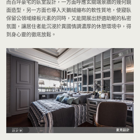
而百坪豪宅的臥室設計，一方面呼應玄關端景牆的幾何鏡
面造型，另一方面也導入天鵝絨繃布的軟性質地，使寢臥
保留公領域線板元素的同時，又能開展出舒適助眠的私密
氛圍，讓居住者能沉浸於異國情調濃厚的休憩環境中，得
到身心靈的徹底放鬆。