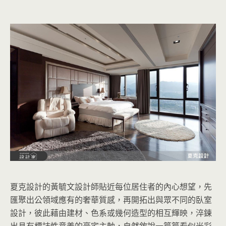
夏克設計的黃毓文設計師貼近每位居住者的內心想望，先
匯聚出公領域應有的奢華質感，再開拓出與眾不同的臥室
設計，彼此藉由建材、色系或幾何造型的相互輝映，淬鍊
出具有標誌性意義的豪宅主軸，自然敘說一篇篇看似光彩