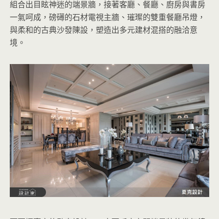
組合出目眩神迷的端景牆，接著客廳、餐廳、廚房與書房
一氣呵成，磅礡的石材電視主牆、璀璨的雙重餐廳吊燈，
與柔和的古典沙發陳設，塑造出多元建材混搭的融洽意
境。