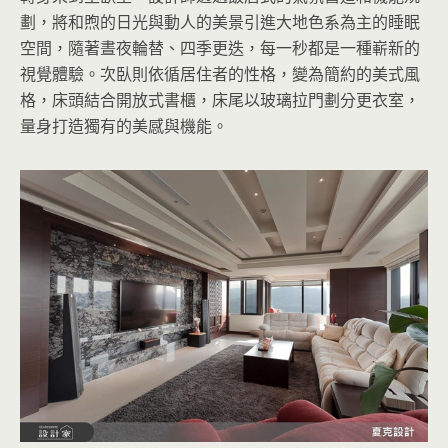
劃，將和煦的日光與動人的美景引進大地色系為主的睡眠
空間，隨著晝夜輪替、四季更迭，每一秒都是一種嶄新的
視覺體驗。次臥則依循居住者的性格，變為簡約的美式風
格，床頭結合開放式書櫃，床尾以玻璃拉門劃分更衣室，
量身打造獨有的美感與機能。