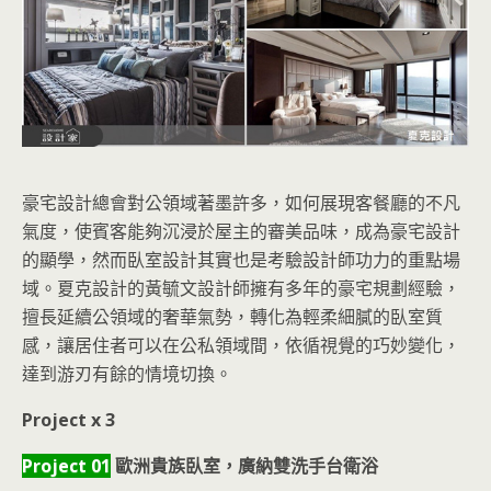
豪宅設計總會對公領域著墨許多，如何展現客餐廳的不凡
氣度，使賓客能夠沉浸於屋主的審美品味，成為豪宅設計
的顯學，然而臥室設計其實也是考驗設計師功力的重點場
域。夏克設計的黃毓文設計師擁有多年的豪宅規劃經驗，
擅長延續公領域的奢華氣勢，轉化為輕柔細膩的臥室質
感，讓居住者可以在公私領域間，依循視覺的巧妙變化，
達到游刃有餘的情境切換。
Project x 3
Project 01
歐洲貴族臥室，廣納雙洗手台衛浴