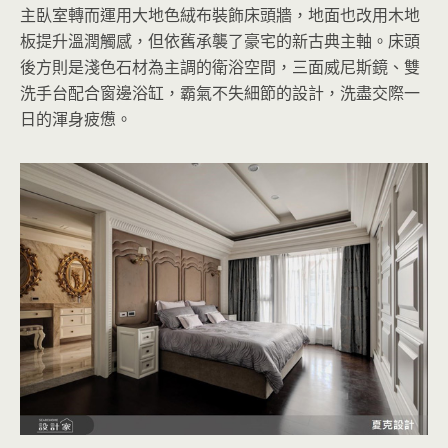
主臥室轉而運用大地色絨布裝飾床頭牆，地面也改用木地
板提升溫潤觸感，但依舊承襲了豪宅的新古典主軸。床頭
後方則是淺色石材為主調的衛浴空間，三面威尼斯鏡、雙
洗手台配合窗邊浴缸，霸氣不失細節的設計，洗盡交際一
日的渾身疲憊。