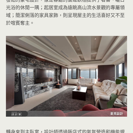
光浴的休閒一隅；起居室成為遠眺高山流水景觀的專屬領
域；簡潔俐落的家具家飾，則呈現屋主的生活喜好又不至
於喧賓奪主。
轉身來到主臥室，設計師透過飯店式的氣氛營造和機能規