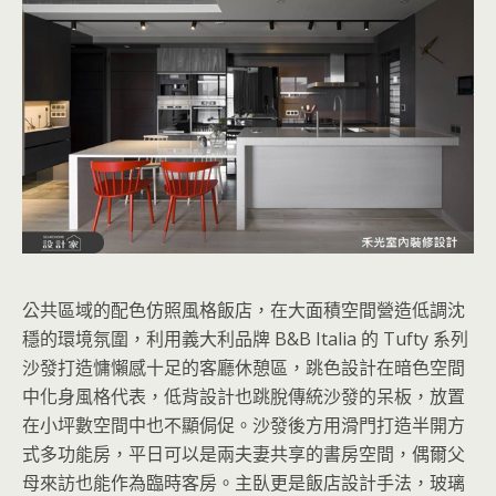
公共區域的配色仿照風格飯店，在大面積空間營造低調沈
穩的環境氛圍，利用義大利品牌 B&B Italia 的 Tufty 系列
沙發打造慵懶感十足的客廳休憩區，跳色設計在暗色空間
中化身風格代表，低背設計也跳脫傳統沙發的呆板，放置
在小坪數空間中也不顯侷促。沙發後方用滑門打造半開方
式多功能房，平日可以是兩夫妻共享的書房空間，偶爾父
母來訪也能作為臨時客房。主臥更是飯店設計手法，玻璃