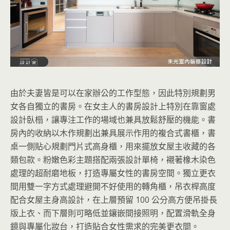
由於夫妻皆是可以在家辦公的工作型態，因此特別規劃男
女各自獨立的書房。在女主人的書房設計上特別在靠窗處
設計臥榻，讓專注工作的場域也兼具放鬆舒壓的機能。書
房內的收納以木作規劃出兼具展示作用的複合式書櫃，書
桌一側貼心規劃門片式高身櫃，用來擺放女屋主收藏的各
類包款。粉嫩色彩主題搭配兩張設計單椅，襯著橡木染色
處理的超耐磨地板，打造專屬女性的書房空間。獨立更衣
間用雙一字方式處理避開不好使用的轉角櫃，吊衣桿高度
配合女屋主身高設計，在上層預留 100 公分高方便吊掛長
版上衣、而下層則可略低並鑲嵌間接照明，配置滑軌全身
鏡與專屬化妝台，打造貼合女性需求的完美更衣間。