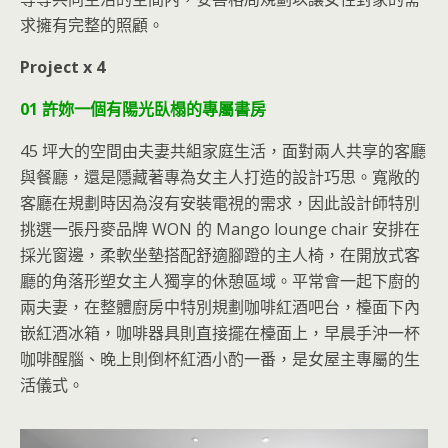
求擁有完整的照顧。
Project x 4
01 許妳一個有陽光臥榻的專屬書房
45 坪大的空間由夫妻共組家庭生活，面對兩人共享的客廳
與餐廳，還是隱藏著專為女主人打造的設計巧思。寬敞的
客廳在規劃時因為沒有安裝電視的需求，因此設計師特別
挑選一張丹麥品牌 WON 的 Mango lounge chair 安排在
採光窗邊，柔軟坐墊搭配舒適腳蹬的主人椅，在開放式客
廳的角落形塑女主人獨享的休憩區域。平常會一起下廚的
兩夫妻，在整體廚房中特別規劃咖啡紅酒吧台，檯面下內
嵌紅酒冰箱，咖啡器具則直接擺在檯面上，早晨手沖一杯
咖啡醒腦、晚上則倒杯紅酒小酌一番，是女屋主專屬的生
活儀式。