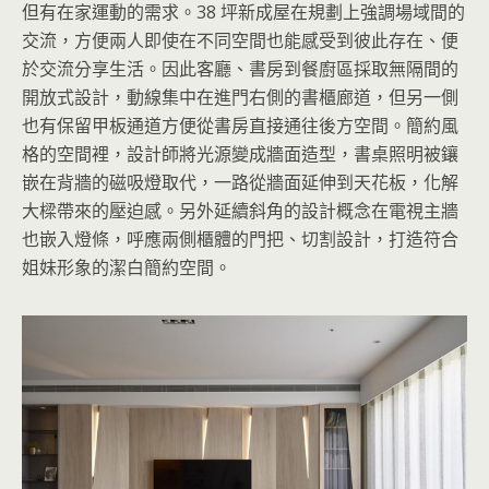
但有在家運動的需求。38 坪新成屋在規劃上強調場域間的
交流，方便兩人即使在不同空間也能感受到彼此存在、便
於交流分享生活。因此客廳、書房到餐廚區採取無隔間的
開放式設計，動線集中在進門右側的書櫃廊道，但另一側
也有保留甲板通道方便從書房直接通往後方空間。簡約風
格的空間裡，設計師將光源變成牆面造型，書桌照明被鑲
嵌在背牆的磁吸燈取代，一路從牆面延伸到天花板，化解
大樑帶來的壓迫感。另外延續斜角的設計概念在電視主牆
也嵌入燈條，呼應兩側櫃體的門把、切割設計，打造符合
姐妹形象的潔白簡約空間。