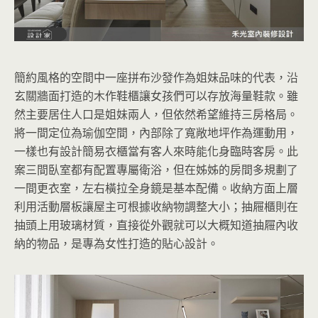
簡約風格的空間中一座拼布沙發作為姐妹品味的代表，沿
玄關牆面打造的木作鞋櫃讓女孩們可以存放海量鞋款。雖
然主要居住人口是姐妹兩人，但依然希望維持三房格局。
將一間定位為瑜伽空間，內部除了寬敞地坪作為運動用，
一樣也有設計簡易衣櫃當有客人來時能化身臨時客房。此
案三間臥室都有配置專屬衛浴，但在姊姊的房間多規劃了
一間更衣室，左右橫拉全身鏡是基本配備。收納方面上層
利用活動層板讓屋主可根據收納物調整大小；抽屜櫃則在
抽頭上用玻璃材質，直接從外觀就可以大概知道抽屜內收
納的物品，是專為女性打造的貼心設計。