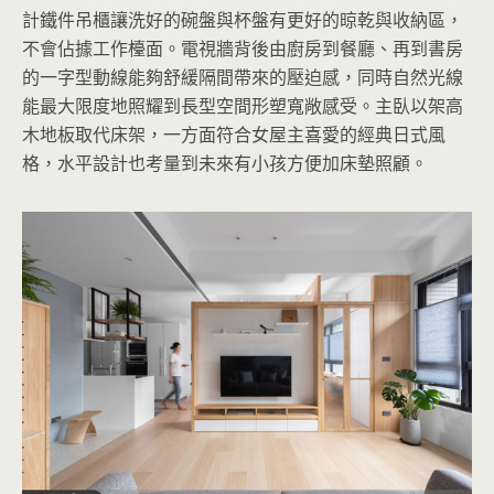
計鐵件吊櫃讓洗好的碗盤與杯盤有更好的晾乾與收納區，
不會佔據工作檯面。電視牆背後由廚房到餐廳、再到書房
的一字型動線能夠舒緩隔間帶來的壓迫感，同時自然光線
能最大限度地照耀到長型空間形塑寬敞感受。主臥以架高
木地板取代床架，一方面符合女屋主喜愛的經典日式風
格，水平設計也考量到未來有小孩方便加床墊照顧。