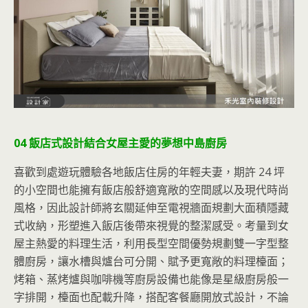
04 飯店式設計結合女屋主愛的夢想中島廚房
喜歡到處遊玩體驗各地飯店住房的年輕夫妻，期許 24 坪
的小空間也能擁有飯店般舒適寬敞的空間感以及現代時尚
風格，因此設計師將玄關延伸至電視牆面規劃大面積隱藏
式收納，形塑進入飯店後帶來視覺的整潔感受。考量到女
屋主熱愛的料理生活，利用長型空間優勢規劃雙一字型整
體廚房，讓水槽與爐台可分開、賦予更寬敞的料理檯面；
烤箱、蒸烤爐與咖啡機等廚房設備也能像是星級廚房般一
字排開，檯面也配載升降，搭配客餐廳開放式設計，不論