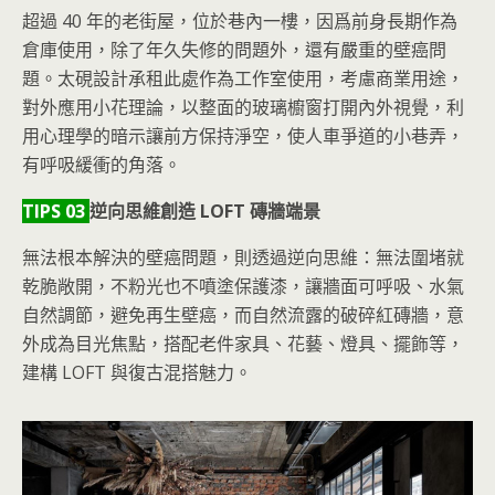
超過 40 年的老街屋，位於巷內一樓，因爲前身長期作為
倉庫使用，除了年久失修的問題外，還有嚴重的壁癌問
題。太硯設計承租此處作為工作室使用，考慮商業用途，
對外應用小花理論，以整面的玻璃櫥窗打開內外視覺，利
用心理學的暗示讓前方保持淨空，使人車爭道的小巷弄，
有呼吸緩衝的角落。
TIPS 03
逆向思維創造 LOFT 磚牆端景
無法根本解決的壁癌問題，則透過逆向思維：無法圍堵就
乾脆敞開，不粉光也不噴塗保護漆，讓牆面可呼吸、水氣
自然調節，避免再生壁癌，而自然流露的破碎紅磚牆，意
外成為目光焦點，搭配老件家具、花藝、燈具、擺飾等，
建構 LOFT 與復古混搭魅力。