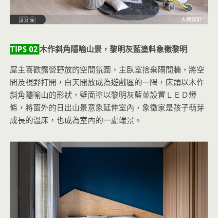
TIPS 02
木作斜角隱喻山景，黎明灰藍塗料象徵黎明
屋主喜歡露營野放的空間氛圍，主臥室捨棄隔間牆，將空
間及視野打開，白天開放成為遊戲區的一隅，床頭以木作
斜角隱喻山的形狀，壁面塗以黎明灰藍並設置ＬＥＤ燈
條，將窗外的日出山景意象延伸室內，象徵家是孩子萌芽
成長的溫床，也成為室內的一處端景。