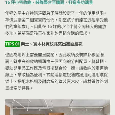
16 坪小宅收納、裝飾整合至牆面，打造多功端景
年輕的屋主在換購這間房子時就設定了十年的使用期限，
準備迎接第二個寶寶的他們，期望孩子們能在這裡享受他
們的童年歲月。因此在 16 坪的小宅中將空間極大的開放
多功，希望滿
足孩童在家能夠盡情奔跑的需求。
TIPS 01
樂土、實木材質紋路突出牆面層次
也因為地坪上需要盡量開闊，因此收納及裝飾都移至牆
面。餐桌旁的收納櫃藉由三個面向的分割配置，將鞋櫃、
嬰幼兒用品工作區及電器櫃整合於一體，讓收納於走道動
線上，拿取極為便利。玄關連接電視牆的牆用則運用環保
樂土，搭配木格柵及耐磨損的塗裝實木皮，讓材質紋路刻
畫出空間特性。