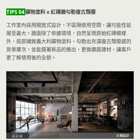
TIPS 04
礦物塗料 x 紅磚牆勾勒復古頹廢
工作室內採用開放式設計，不區隔使用空間，讓可能性延
展至最大。牆面除了依據環境，自然呈現原始紅磚模樣
外，局部鋪敘義大利礦物塗料，勾勒出充滿復古頹廢感的
背景層次，並能隨著新品的推出，更換牆面建材，讓客戶
更了解使用後的全貌。