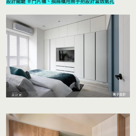
設計關鍵 ＃門片櫃、抽屜櫃用無手把設計當透氣孔