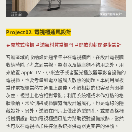
Project02. 電視櫃通風設計
＃開放式格櫃 ＃透氣材質當櫃門 ＃開放與封閉混搭設計
客廳區域的收納設計通常集中在電視牆面，在設計電視牆
收納時除了考慮到美觀、整潔以及插座夠不夠用之外，用
來放置 apple TV、小米盒子或者藍光播放器等影音設備的
電視櫃，也要考量到電器通風與散熱的問題。單純用層板
當作電視櫃當然在通風上最佳，不過相對的也容易有囤積
灰塵，視覺上也會相對零亂；利用系統櫃或木作打造的格
狀收納，常於側邊或櫃體背面設計通風孔，也是電線的隱
藏設計。另外，透過在門片上做出造型開孔、或結合格柵
或鐵網設計增加電視櫃通風能力幫助視聽設備散熱，當然
也可以在電視櫃加裝控濕系統提供電器更完善的保護。