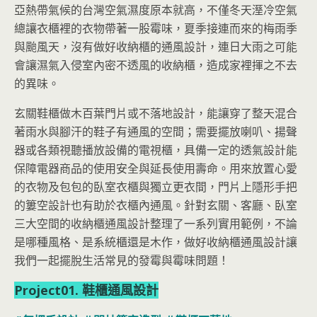
亞熱帶氣候的台灣空氣濕度原本就高，不僅冬天溼冷空氣
總讓衣櫃裡的衣物帶著一股霉味，夏季接連而來的梅雨季
與颱風天，沒有做好收納櫃的通風設計，連日大雨之可能
會讓濕氣入侵室內密不透風的收納櫃，造成家裡揮之不去
的異味。
玄關鞋櫃做木百葉門片或不落地設計，能讓穿了整天混合
著雨水與腳汗的鞋子有通風的空間；需要擺放喇叭、揚聲
器或各類視聽播放設備的電視櫃，具備一定的透氣設計能
保障電器商品的使用安全與延長使用壽命。用來放置心愛
的衣物及包包的臥室衣櫃與獨立更衣間，門片上隱形手把
的簍空設計也有助於衣櫃內通風。針對玄關、客廳、臥室
三大空間的收納櫃通風設計整理了一系列實用範例，不論
是哪種風格、是系統櫃還是木作，做好收納櫃通風設計讓
我們一起擺脫生活常見的發霉與霉味問題！
Project01. 鞋櫃通風設計