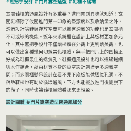
#無把手設計 ＃門片簍空造型 ＃鞋櫃不落地
玄關鞋櫃的通風設計有多重要？進門聞到異味就知道！玄
關鞋櫃除了攸關進門第一印象的整潔度以及收納量之外，
透過設計讓鞋類存放空間可以擁有透氣的功能也是玄關櫃
不可或缺的機能。近年來系統櫃在設計上與板材更加多元
化，其中無把手設計不僅讓櫃體在外觀上更利落美觀，也
可以做出各種幾何切線美化櫃體，無手把門片上的凹槽正
好成為鞋櫃最佳的透氣孔。鞋櫃通風設計也可以透過鐵網
與木作結合，藉由材質本身的簍空設計創造更多透氣空
間；而玄關櫃懸吊設計在看不見下底板能做透氣孔洞，不
落地鞋櫃也有助於循環通風，下方也能擺放進門後剛脫下
的鞋子，同時也讓鞋櫃量體看起來更輕盈。
設計關鍵 ＃門片簍空造型替通風加分