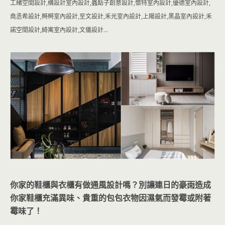
工緒空間設計,構設計室內設計,蟲點子創意設計,懷特室內設計,優德室內設計,
堯丞希設計,榯榯室內設計,至文設計,禾光室內設計,上陽設計,黑晶室內設計,禾
諾空間設計,綺寓室內設計,文儀設計…
你家的鞋櫃與衣櫃有做通風設計嗎？別讓連日的豪雨造成
你家鞋櫃充滿異味、貴重的包包衣物因濕氣而發霉或附著
霉味了！