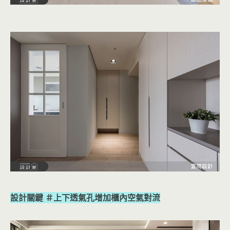
設計關鍵 ＃上下透氣孔增加櫃內空氣對流