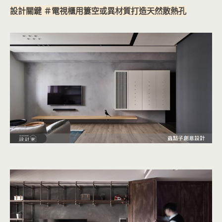
設計關鍵 ＃電視櫃用簍空或異材質打造天然散熱孔