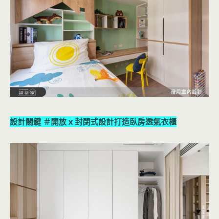
設計關鍵 ＃開放 x 封閉式設計打造臥房透氣衣櫃