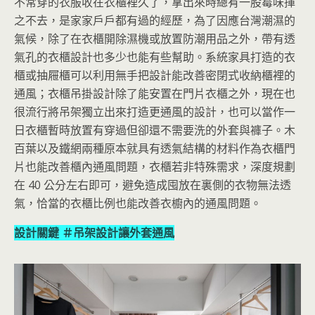
不常穿的衣服收在衣櫃裡久了，拿出來時總有一股霉味揮
之不去，是家家戶戶都有過的經歷，為了因應台灣潮濕的
氣候，除了在衣櫃開除濕機或放置防潮用品之外，帶有透
氣孔的衣櫃設計也多少也能有些幫助。系統家具打造的衣
櫃或抽屜櫃可以利用無手把設計能改善密閉式收納櫃裡的
通風；衣櫃吊掛設計除了能安置在門片衣櫃之外，現在也
很流行將吊架獨立出來打造更通風的設計，也可以當作一
日衣櫃暫時放置有穿過但卻還不需要洗的外套與褲子。木
百葉以及鐵網兩種原本就具有透氣結構的材料作為衣櫃門
片也能改善櫃內通風問題，衣櫃若非特殊需求，深度規劃
在 40 公分左右即可，避免造成囤放在裏側的衣物無法透
氣，恰當的衣櫃比例也能改善衣櫥內的通風問題。
設計關鍵 ＃吊架設計讓外套通風