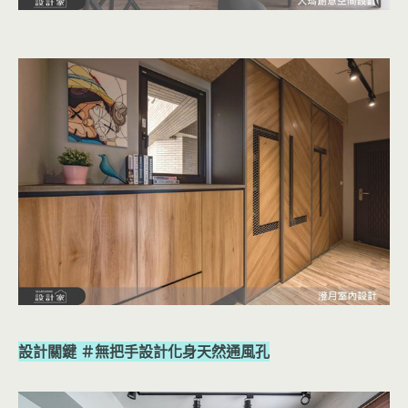
設計關鍵 ＃無把手設計化身天然通風孔