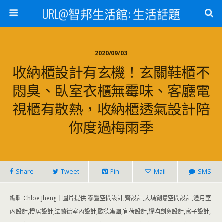
URL@智邦生活館: 生活話題
2020/09/03
收納櫃設計有玄機！玄關鞋櫃不
悶臭、臥室衣櫃無霉味、客廳電
視櫃有散熱，收納櫃透氣設計陪
你度過梅雨季
Share
Tweet
Pin
Mail
SMS
編輯 Chloe Jheng｜圖片提供 穆豐空間設計,齊設計,大瑪創意空間設計,澄月室
內設計,橙居設計,法蘭德室內設計,歐德集團,宜荷設計,耀昀創意設計,寓子設計,