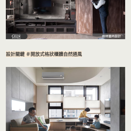
設計關鍵 ＃開放式格狀櫃體自然通風