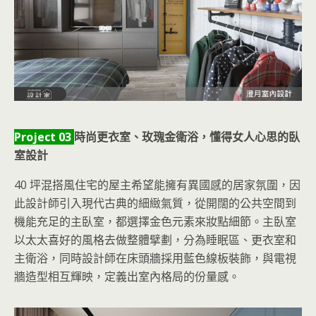
Project 03
時尚更衣室、玫瑰金衛浴，懂得女人心思的臥
室設計
40 坪混搭風住宅的屋主希望能擁有異國感的居家氛圍，因
此設計師引入現代古典的細緻氣質，從開闊的公共空間到
機能充足的主臥室，都選擇金色元素來妝點細節。主臥室
以太太喜好的風格去做整體擘劃，分為睡眠區、更衣室和
主衛浴，同時設計師在床頭牆採用藍色線板裝飾，與電視
牆造型相互輝映，定義出室內格局的份量感。