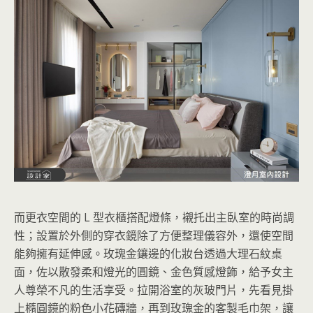
而更衣空間的 L 型衣櫃搭配燈條，襯托出主臥室的時尚調
性；設置於外側的穿衣鏡除了方便整理儀容外，還使空間
能夠擁有延伸感。玫瑰金鑲邊的化妝台透過大理石紋桌
面，佐以散發柔和燈光的圓鏡、金色質感燈飾，給予女主
人尊榮不凡的生活享受。拉開浴室的灰玻門片，先看見掛
上橢圓鏡的粉色小花磚牆，再到玫瑰金的客製毛巾架，讓