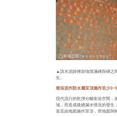
▲請水泥師傅加強填滿磚與磚之
生。
衛浴泥作防水層至頂施作至少3~
現代流行的乾溼分離衛浴空間，
域，而造成後續漏水情況的發生
並且由地面施作至頂，而地面與