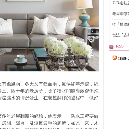
乖乖進駐
老屋翻修
得見的精
從「拍得
輯
當法式古
自己
RSS
訂閱Ho
天有颱風雨、冬天又有鋒面雨，氣候終年潮濕，綿雨不絕，房屋
經三、四十年的老房子，除了積水問題導致傢俱泡水損壞，牆壁
房屋漏水的情況發生，在老屋翻修的過程中，做好泥作的防水工
著多年老屋翻新的經驗，他表示：「防水工程要做的紮實，必須
、房間、陽台，及濕氣最重的廁所，如此一來，才能有效杜絕房