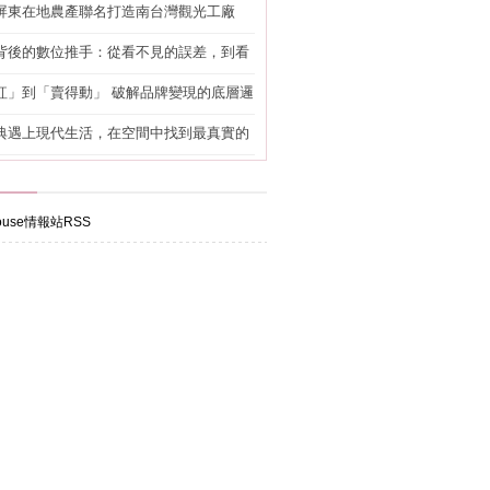
屏東在地農產聯名打造南台灣觀光工廠
背後的數位推手：從看不見的誤差，到看
準改造
紅」到「賣得動」 破解品牌變現的底層邏
典遇上現代生活，在空間中找到最真實的
use情報站RSS
漏水
滲水
程，
從不
屋漏