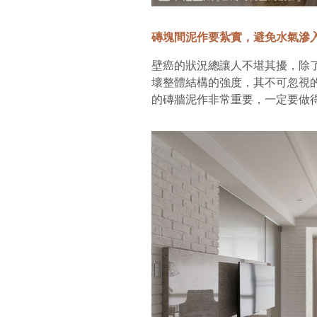
磚塊間泥作要紮實，避免水氣滲
壁癌的狀況總讓人不堪其擾，除
壞整體結構的強度，其不可忽視
的磚牆泥作非常重要，一定要做