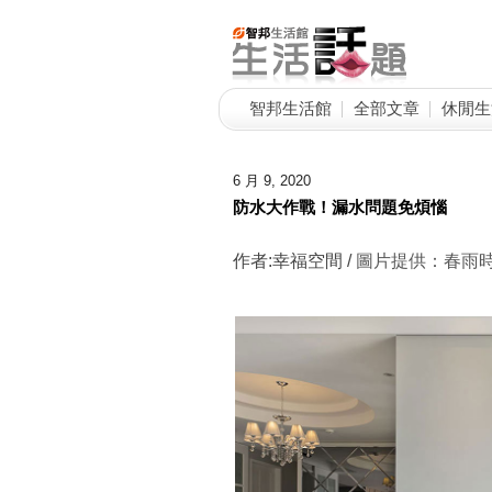
智邦生活館
全部文章
休閒生
6 月 9, 2020
防水大作戰！漏水問題免煩惱
作者:幸福空間 /
圖片提供：
春雨