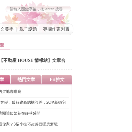
藝文美學
親子話題
專欄作家列表
章
【不動產 HOUSE 情報站】文章合
併公告
章
熱門文章
FB推文
的夕地咖啡廳
明客變，破解建商結構誤差，20坪新婚宅
工」的冤枉錢
讓閱讀如繁花在靜巷盛開
照你家？3招小技巧改善西曬房窘境