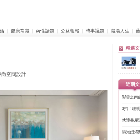
活
健康常識
兩性話題
公益報報
時事議題
職場人生
精選文
時尚空間設計
近期文
彩雲之南
3招！聰
省下「二
就諦書屋
陽光烈焰