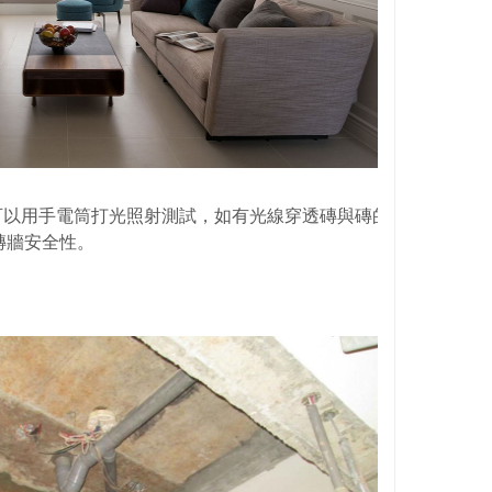
以用手電筒打光照射測試，如有光線穿透磚與磚的縫隙，代表
磚牆安全性。