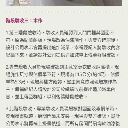
階段驗收三：木作
1.第三階段驗收時，驗收人員確認到大門門框與圖面不
符，原為貼美耐板，現場改為油漆施作，與雙方確認後，
設計公司表示會再提出追加減單，幸福經紀人將驗收內容
紀錄下來，並請設計公司提供追加減單上傳至群組確認。
2.專業驗收人員於現場確認到主臥室更衣間收納高櫃，現
場施作尺寸與估價單不符，現場為115公分(約4尺)，估價
單為5.3尺，現場與雙方確認，屋主同意依照現場施作為
主，幸福經紀人請設計公司於總驗收前提出追加減單內
容，並上傳至群組，以利後續階段驗收。
3.此階段驗收，專業驗收人員現場核對圖面及報價單時，
發現掛畫軌道、房間門扇未安裝，現場與雙方確認，設計
公司表示將再補上掛畫軌道，而所有房間門扇均於油漆後