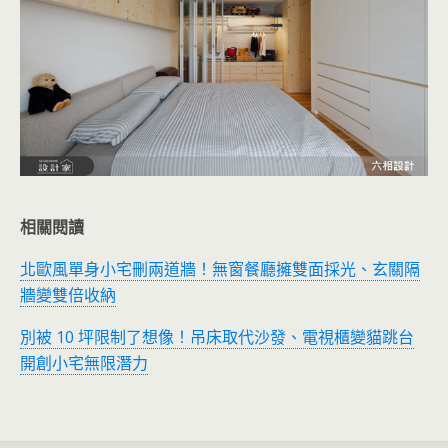
相關閱讀
北歐風單身小宅刪兩道牆！無窗餐廳擁雙面採光、玄關隔
牆變雙倍收納
別被 10 坪限制了想像！吊床取代沙發、電視櫃變貓跳台
開創小宅無限潛力