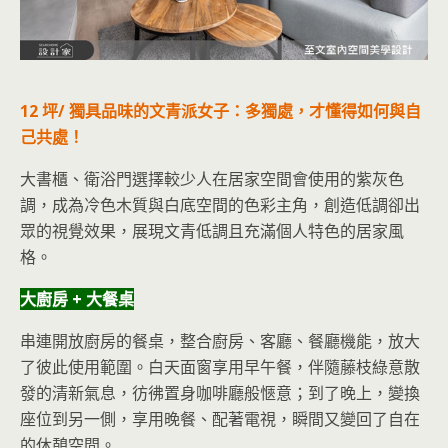
12 坪/ 獨具品味的文青派女子：多獨處，才懂得如何與自
己共處！
大書櫃、衛浴門選擇較少人在居家空間會使用的紫灰色
調，成為冷色木質與白底空間的色彩主角，創造低調卻出
眾的視覺效果，展現文青低調且充滿個人特色的居家風
格。
大廚房 + 大餐桌
串連開放廚房的餐桌，整合廚房、客廳、餐廳機能，放大
了彼此使用範圍。白天面窗享用早午餐，伴隨藤枝綠意散
發的清新氣息，彷彿置身咖啡廳般愜意；到了晚上，變換
座位到另一側，享用晚餐、配著電視，瞬間又變回了自在
的休憩空間。