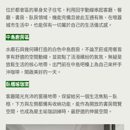
位於都會區的單身女子住宅，利用回字動線串起客廳、餐
廳、書房、臥房領域，機能完備且彼此互通有無，在喧囂
城市生活中，也能保有一切屬於自己的生活儀式感。
中島廚房區
水磨石與幾何磚打造的白色中島廚房，不論烹飪或用餐皆
享有舒適的空間動線，並妝點了活潑繽紛的氣氛，無疑是
放鬆生活的核心地帶，出門前在中島吧檯上為自己來杯手
沖咖啡，開啟美好的一天。
臥榻瑜珈室
客廳陽光充沛的窗邊地帶，保留給另一個生活焦點－臥
榻，下方與左側都備有收納功能，能作為開放的書房閱覽
空間，也成為屋主瑜珈訓練時，最舒適的伸展空間。