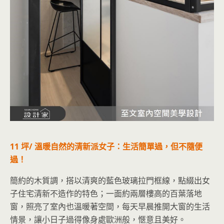
11 坪/ 溫暖自然的清新派女子：生活簡單過，但不隨便
過！
簡約的木質調，搭以清爽的藍色玻璃拉門框線，點綴出女
子住宅清新不造作的特色；一面約兩層樓高的百葉落地
窗，照亮了室內也溫暖著空間，每天早晨推開大窗的生活
情景，讓小日子過得像身處歐洲般，愜意且美好。