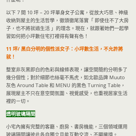
以下 7 間 10 坪 – 20 坪單身女子公寓，從放大巧思、神級
收納到屋主的生活哲學，徹頭徹尾落實「 即使住不了大房
子，也不將就過生活 」的理念。現在，就跟著她們一起學
習如何把小坪數住宅打裡得有聲有色！
11 坪/ 黑白分明的個性派女子：小坪數生活，不允許將
就！
整室非灰黑即白的色彩與線條表現，讓空間簡約分明多了
幾分個性；對於細節也絲毫不馬虎，如北歐品牌 Muuto
灰色 Around Table 和 MENU 的黑色 Turning Table，
展現屋主不只在意空間氛圍、視覺感受，也重視居家生活
裡的ㄧ切。
透明玻璃隔間
小宅內擁有完整的客廳、廚房、書房機能，三個領域運用
玻璃隔間讓彼此各自獨立且能互動交流、不顯擁擠。