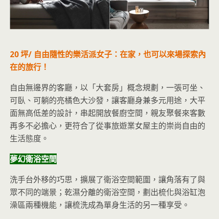
20 坪/ 自由隨性的樂活派女子：在家，也可以來場探索內
在的旅行！
自由無邊界的客廳，以「大套房」概念規劃，一張可坐、
可臥、可躺的亮橘色大沙發，讓客廳身兼多元用途，大平
面無高低差的設計，串起開放餐廚空間，親友聚餐來客數
再多不必擔心，更符合了從事旅遊業女屋主的崇尚自由的
生活態度。
夢幻衛浴空間
洗手台外移的巧思，擴展了衛浴空間範圍，讓角落有了與
眾不同的端景；乾濕分離的衛浴空間，劃出梳化與浴缸泡
澡區兩種機能，讓梳洗成為單身生活的另一種享受。