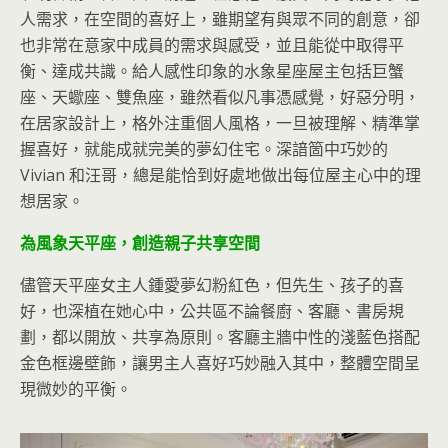
人需求，在空間的喜好上，雖期望有與眾不同的創意，卻
也非常在意家中成員的需求與感受，並且能從中取得平
衡、達成共識。給人感性印象的水象星座屋主包括巨蟹
座、天蠍座、雙魚座，雖然看似凡事憑感覺，好惡分明，
在居家設計上，格外注重個人風格，一旦被理解、精準掌
握喜好，就能成就完美的夢幻住宅。深諳箇中巧妙的
Vivian 和汪哥，總是能恰到好處地做出每位屋主心中的理
想居家。
為風象天平座，創造親子共享空間
儘管天平座女主人鍾愛夢幻粉紅色，但先生、孩子的喜
好，也深植在她心中，公共區不論餐廚、客廳、書房規
劃，都以開放、共享為原則。客廳主牆中性的淺藍色搭配
金色框邊壁飾，讓男主人喜好巧妙融入其中，整體空間呈
現微妙的平衡。