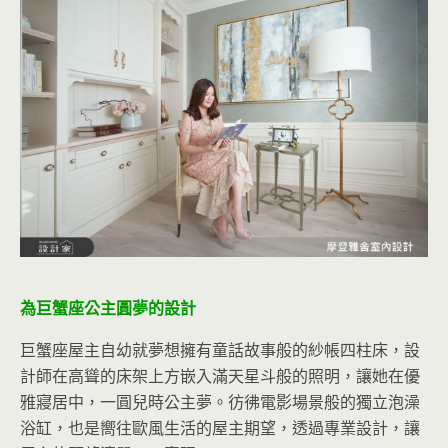
為巨蟹座公主圓夢的設計
巨蟹座屋主自幼就夢想擁有童話故事般的紗帳四柱床，設
計師在高聳的床架上方嵌入滿天星斗般的照明，讓她在優
雅寢居中，一圓兒時公主夢。彷彿電影場景般的獨立泡澡
浴缸，也是嚮往歐風生活的屋主期望，透過專業設計，讓