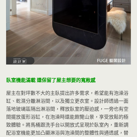
臥室機能滿載 還保留了屋主想要的寬敞感
屋主在對坪數不大的主臥提出許多需求，希望能有泡澡浴
缸、乾濕分離淋浴間，以及獨立更衣室。設計師透過一面
落地玻璃區隔出淋浴間，釋放臥室的壓迫感，一旁也有空
間擺放蛋形浴缸，在泡澡時還能飽覽山景，享受放鬆的極
致體驗。將馬桶跟洗手台以開放式呈現於臥室內，重新調
配浴室機能更加凸顯淋浴與泡澡間的整體性與通透感，替