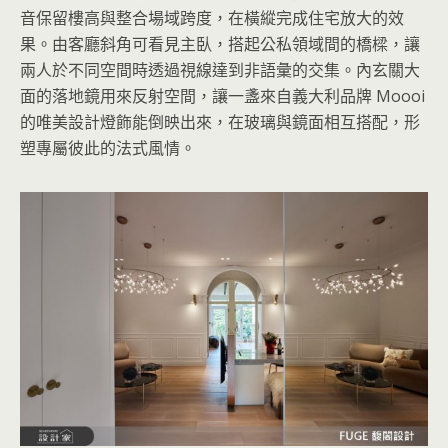
音保留樓高與整合場域跨度，在橫縱完成住宅放大的效
果。由客廳斜角可看見主臥，搭起公私領域間的橋樑，讓
兩人於不同空間時透過視線達到非語彙的交集。內玄關大
面的落地鏡用來反射空間，讓一盞來自義大利品牌 Moooi
的唯美設計燈飾能倒映出來，在玻璃與鏡面相互搭配，形
塑專屬彼此的法式風情。