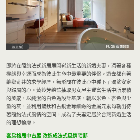
即將在簡約法式新居展開嶄新生活的新婚夫妻，憑著各種
機緣與幸運而成為彼此生命中最重要的伴侶。過去都有著
離鄉背井的求學經歷，無形間在彼此心中種下了渴望安定
與歸屬的心。黃鈴芳總監抽取男女屋主豐富生活中所累積
的美感，以純潔的白色為設計基底，輔以米色、杏色與少
量的灰，並利用鍍鈦和古銅金等細緻的金屬元素勾勒出待
著簡約法式風情的空間，成為了夫妻定居於台灣新婚生活
的理想輪廓。
套房格局中古屋 改造成法式風情宅邸