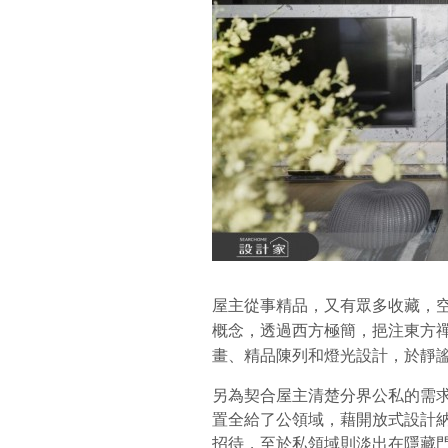
屋主從事精品，又有眾多收藏，
概念，透過西方極簡，挹注東方
畫、精品陳列和燈光設計，於靜
另為契合屋主清楚分界公私的需
置全給了公領域，藉開放式設計
招待，至於私領域則淡出在隱藏