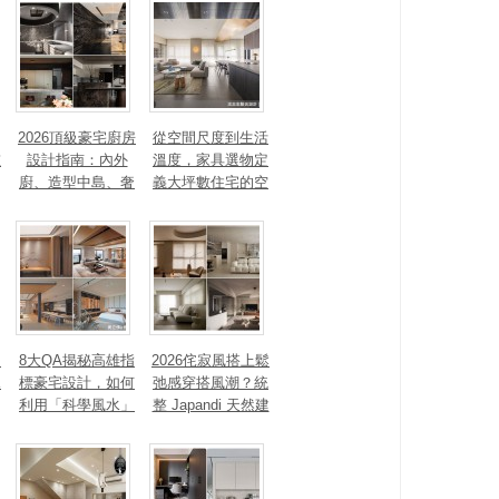
打造高訂生活儀式
感
2026頂級豪宅廚房
從空間尺度到生活
重
設計指南：內外
溫度，家具選物定
廚、造型中島、奢
義大坪數住宅的空
石塗料、AI智能，
間性格
讓廚房從空間配角
變主角！
、
8大QA揭秘高雄指
2026侘寂風搭上鬆
見
標豪宅設計，如何
弛感穿搭風潮？統
利用「科學風水」
整 Japandi 天然建
打造聚氣招財的能
材、配色法則，還
量磁場？
有風靡全球的軟裝
家具推薦