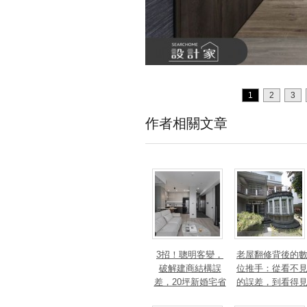
1
2
3
作者相關文章
3招！聰明客變，
老屋翻修背後的
破解建商結構誤
位推手：從看不
差，20坪新婚宅省
的誤差，到看得
下「二工」的冤枉
的精準改造