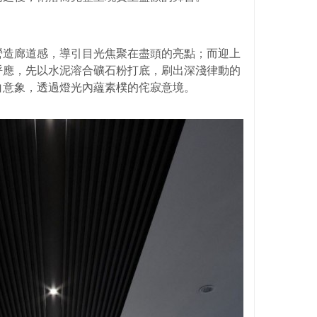
營造廊道感，導引目光焦聚在盡頭的亮點；而迎上
呼應，先以水泥溶合礦石粉打底，刷出深淺律動的
白意象，透過燈光內蘊素樸的侘寂意境。