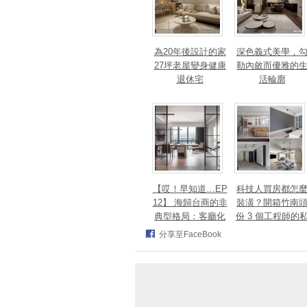
為20年後設計的家
深色義式美學，
27坪老屋變身健康
勒內斂而優雅的
退休宅
活輪廓
【哎！早知道…EP
科技人買房都怎
12】 海歸台商的非
裝潢？開箱竹南
典型格局：客廳化
份 3 個工程師的
身面海創作空間，
宅，跨世代需求
分享至FaceBook
洄游式動線完美擁
次滿足
抱百萬窗景