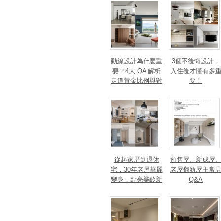
錢
動線設計為什麼重
3個不後悔設計，
要？4大 QA 解析
入住後才懂有多
走道黃金比例與對
要！
身心靈的影響
從起家厝到退休
預售屋、新成屋
宅，30年老屋華麗
老屋翻新屋主常
變身，點亮樂齡新
Q&A
篇章！斬獲美、
法、英指標設計大
獎！