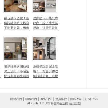
勾
翻玩幾何語彙！落
居家防火不能只靠
生
腳設計為透天厝寫
建商！除了防火區
下嶄新定義，勇奪
規劃，這些日常細
2025 美國 IDA、TI
節你做到了嗎？
TAN 國際大獎
麼
玻璃隔間與開放格
系統櫃設計完全攻
頭
局正流行！小宅空
略！一篇告訴你收
私
間規劃回歸生活習
納設計眉角、進場
一
慣才是關鍵
時間、木作櫃到底
差別在哪
關於我們
│
聯絡我們
│
廣告刊登
│
會員條款
│
隱私政策
│
訂閱 RSS
All content © URL@智邦生活館: 生活話題