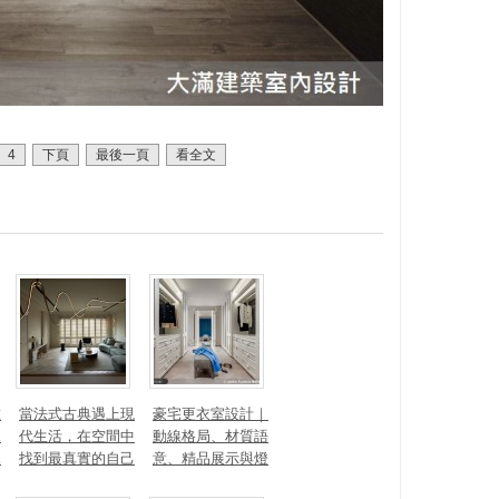
4
下頁
最後一頁
看全文
數
當法式古典遇上現
豪宅更衣室設計｜
見
代生活，在空間中
動線格局、材質語
見
找到最真實的自己
意、精品展示與燈
光智能4 大關鍵，