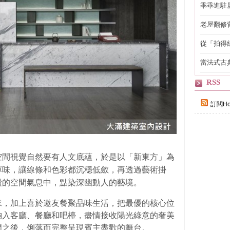
乖乖進駐
老屋翻修
得見的精
從「拍得
輯
當法式古
自己
RSS
訂閱Ho
空間視覺自然要有人文底蘊，於是以「新東方」為
禪味，讓線條和色彩都沉穩低斂，再透過藝術掛
謐的空間氣息中，點染深幽動人的藝境。
求，加上喜於邀友餐聚品味生活，把最優的核心位
納入客廳、餐廳和吧檯，盡情接收陽光綠意的奢美
門之後，俐落而完整呈現賓主盡歡的舞台。