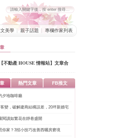
藝文美學
親子話題
專欄作家列表
章
【不動產 HOUSE 情報站】文章合
併公告
章
熱門文章
FB推文
的夕地咖啡廳
明客變，破解建商結構誤差，20坪新婚宅
工」的冤枉錢
讓閱讀如繁花在靜巷盛開
照你家？3招小技巧改善西曬房窘境