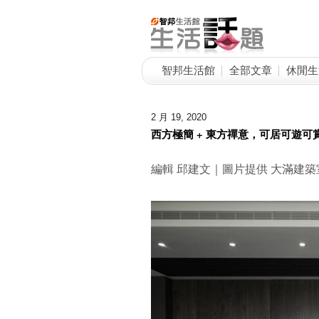
智邦生活館
全部文章
休閒生
2 月 19, 2020
西方極簡 + 東方禪意，可居可遊可
編輯 邱建文｜圖片提供 大滿建