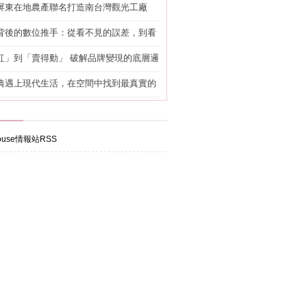
屏東在地農產聯名打造南台灣觀光工廠
背後的數位推手：從看不見的誤差，到看
準改造
紅」到「賣得動」 破解品牌變現的底層邏
典遇上現代生活，在空間中找到最真實的
use情報站RSS