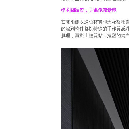
從玄關端景，走進侘寂意境
玄關兩側以深色材質和天花格柵
的牆到軟件都以特殊的手作質感
肌理，再掛上輕質黏土捏塑的純