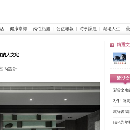
活
健康常識
兩性話題
公益報報
時事議題
職場人生
精選文
賞的人文宅
築室內設計
近期文
彩雲之南
3招！聰
省下「二
就諦書屋
陽光烈焰