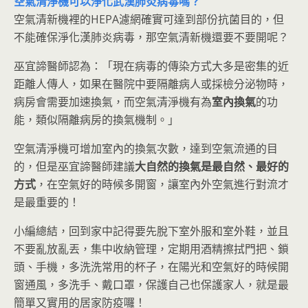
空氣清淨機可以淨化武漢肺炎病毒嗎？
空氣清新機裡的HEPA濾網確實可達到部份抗菌目的，但
不能確保淨化漢肺炎病毒，那空氣清新機還要不要開呢？
巫宜諦醫師認為：「現在病毒的傳染方式大多是密集的近
距離人傳人，如果在醫院中要隔離病人或採檢分泌物時，
病房會需要加速換氣，而空氣清淨機有為
室內換氣
的功
能，類似隔離病房的換氣機制。」
空氣清淨機可增加室內的換氣次數，達到空氣流通的目
的，但是巫宜諦醫師建議
大自然的換氣是最自然、最好的
方式
，在空氣好的時候多開窗，讓室內外空氣進行對流才
是最重要的！
小編總結，回到家中記得要先脫下室外服和室外鞋，並且
不要亂放亂丟，集中收納管理，定期用酒精擦拭門把、鎖
頭、手機，多洗洗常用的杯子，在陽光和空氣好的時候開
窗通風，多洗手、戴口罩，保護自己也保護家人，就是最
簡單又實用的居家防疫囉！