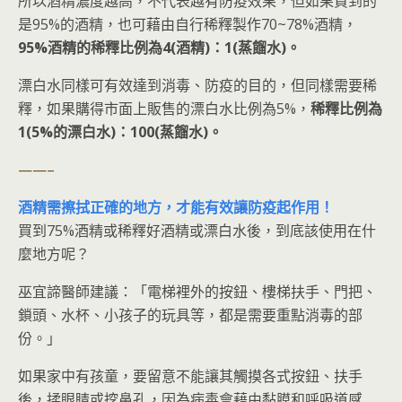
所以酒精濃度越高，不代表越有防疫效果，但如果買到的
是95%的酒精，也可藉由自行稀釋製作70~78%酒精，
95%酒精的稀釋比例為4(酒精)：1(蒸餾水)。
漂白水同樣可有效達到消毒、防疫的目的，但同樣需要稀
釋，如果購得市面上販售的漂白水比例為5%，
稀釋比例為
1(5%的漂白水)：100(蒸餾水)。
——–
酒精需擦拭正確的地方，才能有效讓防疫起作用！
買到75%酒精或稀釋好酒精或漂白水後，到底該使用在什
麼地方呢？
巫宜諦醫師建議：「電梯裡外的按鈕、樓梯扶手、門把、
鎖頭、水杯、小孩子的玩具等，都是需要重點消毒的部
份。」
如果家中有孩童，要留意不能讓其觸摸各式按鈕、扶手
後，揉眼睛或挖鼻孔，因為病毒會藉由黏膜和呼吸道感