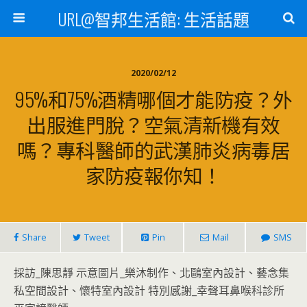
URL@智邦生活館: 生活話題
2020/02/12
95%和75%酒精哪個才能防疫？外
出服進門脫？空氣清新機有效
嗎？專科醫師的武漢肺炎病毒居
家防疫報你知！
Share
Tweet
Pin
Mail
SMS
採訪_陳思靜 示意圖片_樂沐制作、北鷗室內設計、藝念集
私空間設計、懷特室內設計 特別感謝_幸聲耳鼻喉科診所