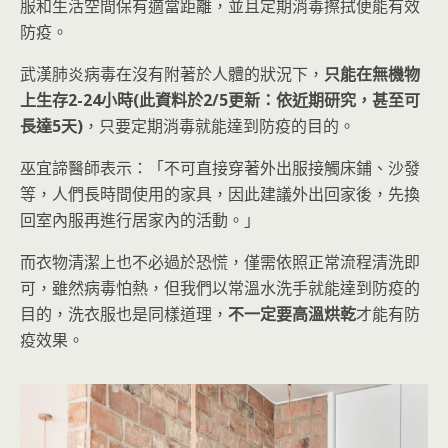
服和生活空間保有適當距離，並且定期消毒擦拭便能有效
防疫。
武漢肺炎病毒在沒有附著於人體的狀況下，
只能在無機物
上生存2-24小時(此資料於2/5更新：依近期研究，甚至可
長達5天)
，只要定期消毒就能達到防疫的目的。
巫宜諦醫師表示：「不可直接穿著外出服接觸床鋪、沙發
等，人們長時間使用的家具，因此建議外出回家後，先換
回室內服再進行居家內的活動。」
而衣物清潔上也不必過於恐慌，僅需依照正常流程清洗即
可，雖然病毒怕熱，但我們以常溫水洗手就能達到防疫的
目的，洗衣服也是同樣道理，
不一定要高溫烘乾
才能有防
疫效果。