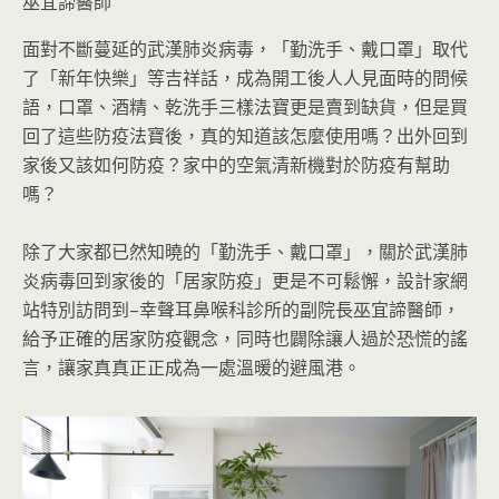
巫宜諦醫師
面對不斷蔓延的武漢肺炎病毒，「勤洗手、戴口罩」取代
了「新年快樂」等吉祥話，成為開工後人人見面時的問候
語，口罩、酒精、乾洗手三樣法寶更是賣到缺貨，但是買
回了這些防疫法寶後，真的知道該怎麼使用嗎？出外回到
家後又該如何防疫？家中的空氣清新機對於防疫有幫助
嗎？
除了大家都已然知曉的「勤洗手、戴口罩」，關於武漢肺
炎病毒回到家後的「居家防疫」更是不可鬆懈，設計家網
站特別訪問到–幸聲耳鼻喉科診所的副院長巫宜諦醫師，
給予正確的居家防疫觀念，同時也闢除讓人過於恐慌的謠
言，讓家真真正正成為一處溫暖的避風港。