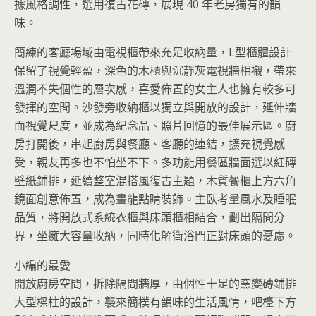
據風格調性，選用復古花磚，展現 40 年老房獨有的韻
味。
簡練的客廳場域由電視櫃帶來充足收納量，L型櫃體設計
保留了視覺輕盈，深色的木櫃與沉靜灰電視牆相襯，帶來
溫潤不失個性的層次感，喜愛佈置的女主人也擁有較多可
發揮的空間。沙發旁收納櫃以獨立與開放的設計，延伸牆
面視覺尺度，並成為紀念品、照片回憶的最佳展示區。廚
房打開後，串起廚房與餐廳、客廳的連結，擴充視覺感
受，親友再多也不怕坐不下。多功能用餐區牆面選以紅磚
壁紙鋪排，延續整室混搭風復古主題，木質餐櫃上方六角
鏡面創意佈置，成為畫龍點睛裝飾。
主臥考量風水及睡眠
品質，將開放式系統衣櫃與床頭櫃相結合，劃出隔間分
界，坐擁大容量收納，同時化解衛浴門正對床頭的憂慮。
小編的最愛
開放廚房空間，拆除隔間牆厚，由個性十足的窯變磚鋪排
大型樑柱的設計，襲來簡樸有韻味的生活風情，吧檯下方