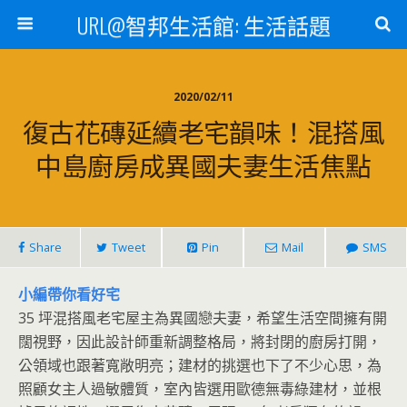
URL@智邦生活館: 生活話題
2020/02/11
復古花磚延續老宅韻味！混搭風
中島廚房成異國夫妻生活焦點
Share
Tweet
Pin
Mail
SMS
小編帶你看好宅
35 坪混搭風老宅屋主為異國戀夫妻，希望生活空間擁有開
闊視野，因此設計師重新調整格局，將封閉的廚房打開，
公領域也跟著寬敞明亮；建材的挑選也下了不少心思，為
照顧女主人過敏體質，室內皆選用歐德無毒綠建材，並根