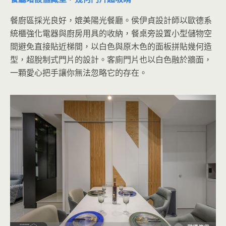
餐廚區採光良好，媲美陽光餐廳。侯伊貞設計師以歐德系
統櫃強化電器與廚房用具的收納，餐桌旁設置小型儲物空
間避免直接貼近梯間，以白色與原木色的面板拼貼幾何造
型，超脫制式門片的設計。客廁門片也以白色融於牆面，
一顆愛心把手讓你無法忽略它的存在。