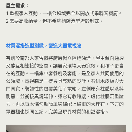
屋主需求：
1.重視家人互動，一樓公領域完全以開放式串聯客餐廚。
2.需要高收納量，但不希望櫃體造型流於制式。
材質混搭造型別緻，營造大器電視牆
有別於南部人家習慣將廚房獨立隔絕油煙，屋主傾向通透
又能互相連接的空間，讓居家環境大器寬敞，和孩子更自
在的互動。一樓集中客餐廚及客廁，是全家人共同使用的
公領域。電視牆是一樓最具亮點的設計，右側木皮板與大
門同寬，裝飾性的包覆美化了電箱，左側原有柱體以漆料
刷黑，並銜接黑鏡延伸，讓它有收縮感，虛化柱體沉重壓
力，再以實木條勾勒簡單線條配上穩重的大理石，下方的
電器櫃也採同色系，完美呈現異材質的和諧混搭。