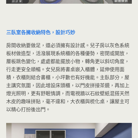
三臥室各擁收納特色，設計巧妙
房間收納要做足，還必須擁有設計感。兒子房以灰色系統
板材做造型，活潑展現系統櫃的各種優勢，密閉或開放，
層板跳色變化，處處都能擺放小物，轉角更以斜切角度，
行走更安全順暢。女兒房將書桌嵌入櫃體，延伸使用面
積，衣櫃則結合書櫃，小坪數也有好機能。主臥部分，屋
主講究氛圍，因此增設床頭櫃，以門皮拼接茶鏡，再加上
燈光照明，更有舒眠情調，而電視牆以石紋壁紙混搭天然
木皮的趣味拼貼，毫不違和，大衣櫃與梳化桌，讓屋主可
以精心打扮後出門。