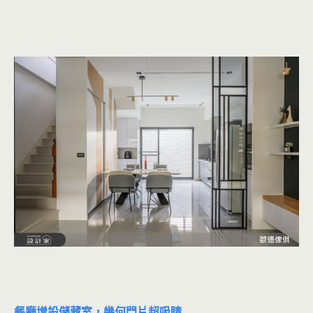
餐廳增設儲藏室，幾何門片超吸睛