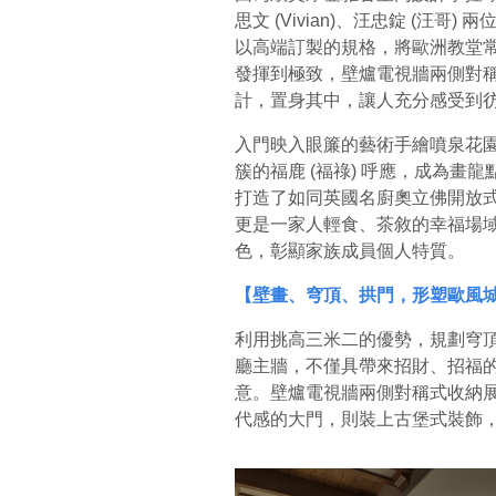
思文 (Vivian)、汪忠錠 (汪
以高端訂製的規格，將歐洲教堂
發揮到極致，壁爐電視牆兩側對
計，置身其中，讓人充分感受到
入門映入眼簾的藝術手繪噴泉花
簇的福鹿 (福祿) 呼應，成為
打造了如同英國名廚奧立佛開放
更是一家人輕食、茶敘的幸福場
色，彰顯家族成員個人特質。
【壁畫、穹頂、拱門，形塑歐風
利用挑高三米二的優勢，規劃穹頂
廳主牆，不僅具帶來招財、招福
意。壁爐電視牆兩側對稱式收納
代感的大門，則裝上古堡式裝飾