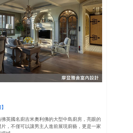
房】
彷彿英國名廚吉米奧利佛的大型中島廚房，亮眼的
門片，不僅可以讓男主人進前展現廚藝，更是一家