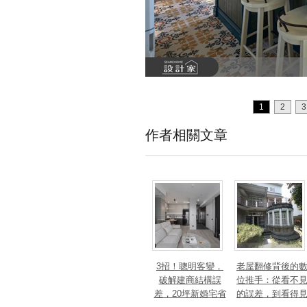
1
2
3
作者相關文章
3招！聰明客變，
老屋翻修背後的
破解建商結構誤
位推手：從看不
差，20坪新婚宅省
的誤差，到看得