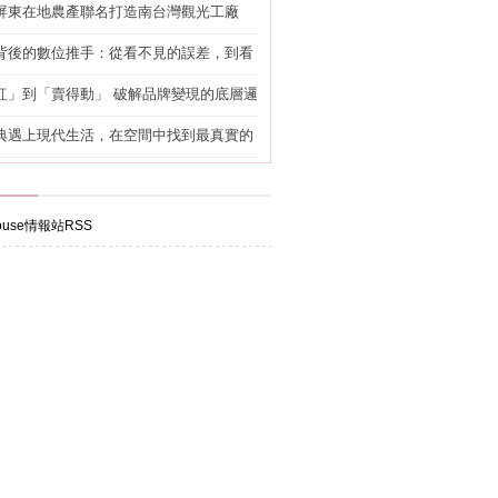
屏東在地農產聯名打造南台灣觀光工廠
背後的數位推手：從看不見的誤差，到看
準改造
紅」到「賣得動」 破解品牌變現的底層邏
典遇上現代生活，在空間中找到最真實的
use情報站RSS