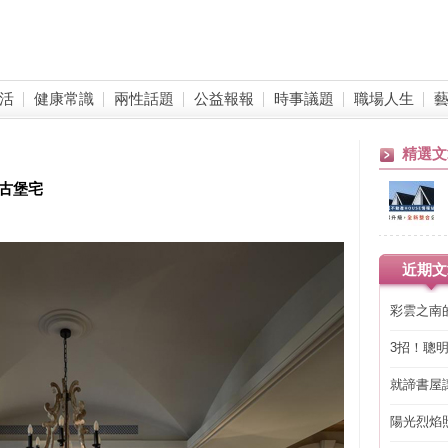
活
健康常識
兩性話題
公益報報
時事議題
職場人生
精選文
古堡宅
近期文
彩雲之南
3招！聰
省下「二
就諦書屋
陽光烈焰