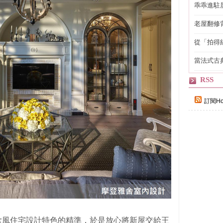
乖乖進駐
老屋翻修
得見的精
從「拍得
輯
當法式古
自己
RSS
訂閱Ho
歐風住宅設計特色的精準，於是放心將新屋交給王