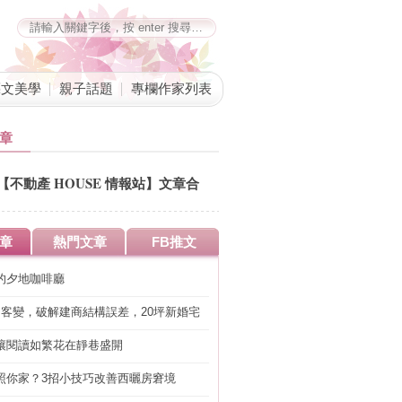
藝文美學
親子話題
專欄作家列表
章
【不動產 HOUSE 情報站】文章合
併公告
章
熱門文章
FB推文
的夕地咖啡廳
明客變，破解建商結構誤差，20坪新婚宅
工」的冤枉錢
讓閱讀如繁花在靜巷盛開
照你家？3招小技巧改善西曬房窘境