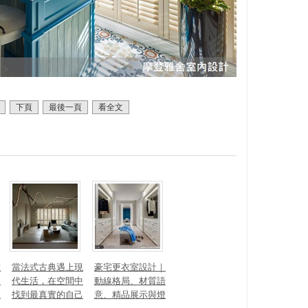
下頁
最後一頁
看全文
數
當法式古典遇上現
豪宅更衣室設計｜
見
代生活，在空間中
動線格局、材質語
見
找到最真實的自己
意、精品展示與燈