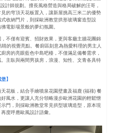
哥) 兩位設計師規劃。擅長風格營造與格局破解的汪哥，
常見的穹頂天花板置入，讓新屋挑高三米二的優勢
稱式收納門片，則採歐洲教堂拱形玻璃窗造型設
彷彿電影場景般的夢幻氛圍。
園，不僅有迎賓、招財效果，更與客廳主牆花團錦
畫龍點睛的視覺亮點。餐廚區刻意為熱愛料理的男主人
式廚房的亮眼藍色中島吧檯，不僅滿足備餐需求，
域。主臥與兩間男孩房，浪漫、知性、文青各具特
城堡】
天花板，結合手繪噴泉花園壁畫及福鹿 (福祿) 餐
的好風水，更讓人充分領略漫步歐洲花園的輕鬆愜
展示門，則採歐洲教堂常見拱型玻璃造型，原本現
，再度呼應歐風設計語彙。