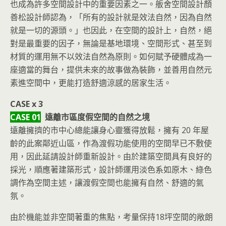
也成為許多空間設計中的重要因素之一。舨舍空間設計顏
善松設計師認為，「所有的設計就是效法自然，因為自然
就是一切的源頭。」也因此，在空間的設計上，自然，絕
對是最重要的因子，無論是基地環境、空間形式、甚至到
材質的運用無不以效法自然為原則。如何賦予硬體成為一
座適當的舞台，提供未來的故事做為裝飾，並善用自然元
素進空間中，更能打造舒適涼感的居家生活。
CASE x 3
CASE 01
遠離市區度假空間的自然之境
遠離擁擠的市中心總能讓身心靈獲得放鬆，擁有 20 年屋
齡的此案鄰近山區，作為渡假功能使用的空間早已不敷使
用，因此延請設計師重新設計。由於建築空間具有良好的
採光，順應著建築形式，設計師運用淡色系如原木、綠色
調作為空間主述，讓渡假空間也能擁有自然、舒適的氣
氛。
由於機能並非空間著重的焦點，考量保持18坪空間的敞朗