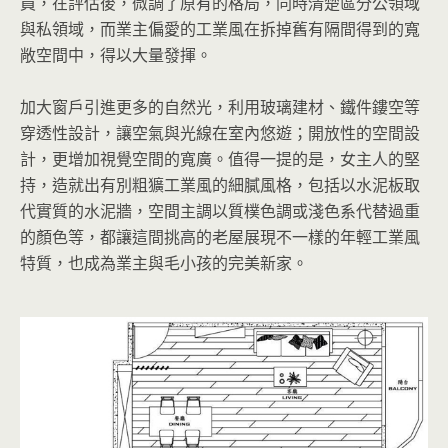
員，在評估後，微調了原有的格局，同時清楚區分公領域
與私領域，而業主偏愛的工業風在拆掉舊有隔間得到的寬
敞空間中，得以大量發揮。
加大窗戶引進更多的自然光，利用玻璃建材、鐵件鏤空等
穿透性設計，讓空氣與光線在室內悠遊；開放性的空間設
計，更增加視覺空間的寬廣。值得一提的是，女主人的堅
持，造就出有別粗獷工業風的細膩風格，包括以水泥板取
代實質的水泥牆，空間主調以質樸色調或淺色系代替過重
的顏色等，都讓這間挑高的老屋展現不一樣的年輕工業風
特質，也成為業主與毛小孩的完美新家。