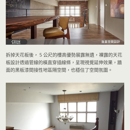
拆掉天花板後， 5 公尺的樓高優勢展露無遺，裸露的天花
板設計透過管線的橫直穿插線條，呈現視覺延伸效果，牆
面的黑板漆間接性地區隔空間，也穩住了空間氛圍。