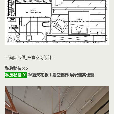
平面圖提供_浩室空間設計。
私房秘技 x 5
私房秘技 01
裸露天花板＋鏤空樓梯 展現樓高優勢