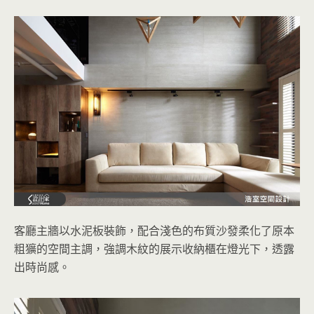
客廳主牆以水泥板裝飾，配合淺色的布質沙發柔化了原本
粗獷的空間主調，強調木紋的展示收納櫃在燈光下，透露
出時尚感。