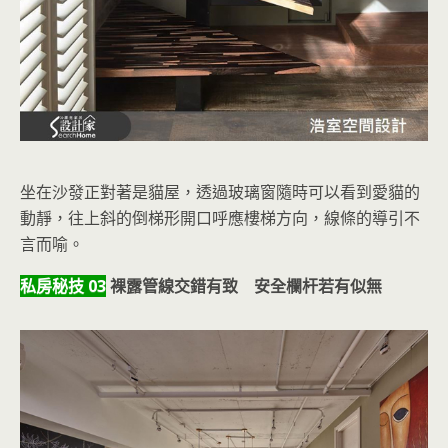
坐在沙發正對著是貓屋，透過玻璃窗隨時可以看到愛貓的
動靜，往上斜的倒梯形開口呼應樓梯方向，線條的導引不
言而喻。
私房秘技 03
裸露管線交錯有致 安全欄杆若有似無